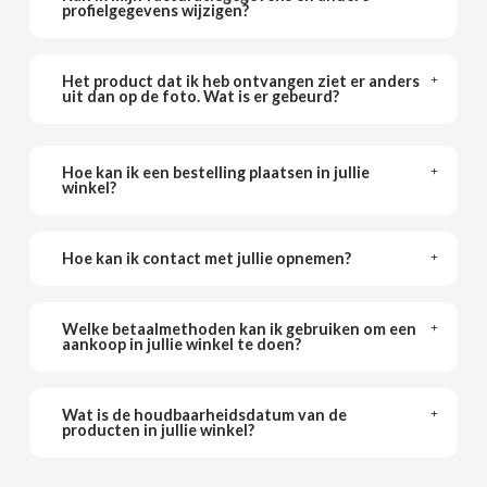
ACQUA PANNA
profielgegevens wijzigen?
Spaanse torreznos groothandel
Sappen en smoothies
Masturbators
Zoute snacks
ADRIEN LASTIC
Cashewnoten groothandel
Het product dat ik heb ontvangen ziet er anders
Vibrators
uit dan op de foto. Wat is er gebeurd?
Parafarmacie
ALEDA
ABS
Hoe kan ik een bestelling plaatsen in jullie
ALIVE
Seksshop
winkel?
AMSTEL
Vending Rookartikelen
Hoe kan ik contact met jullie opnemen?
AQUARIUS
Vending Verbruiksartikelen
Welke betaalmethoden kan ik gebruiken om een
aankoop in jullie winkel te doen?
ARRUABARRENA
ARTIACH - CUÉTARA
Wat is de houdbaarheidsdatum van de
producten in jullie winkel?
ASINEZ