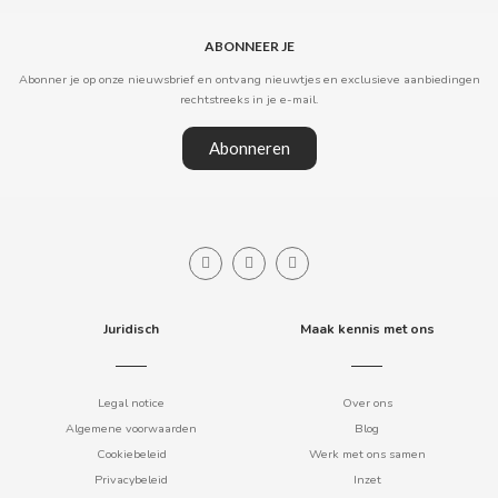
B
ABONNEER JE
Abonner je op onze nieuwsbrief en ontvang nieuwtjes en exclusieve aanbiedingen
rechtstreeks in je e-mail.
Abonneren
BALCONI
BALMY
BAZOOKA CANDY
Juridisch
Maak kennis met ons
BECO
Legal notice
Over ons
Algemene voorwaarden
Blog
BIANCHI VENDING
Cookiebeleid
Werk met ons samen
Privacybeleid
Inzet