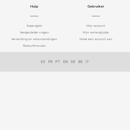
BIMBO-MARTINEZ
Hulp
Gebruiker
BOOMZA
Kopersgids
Mijn account
Veelgestelde vragen
Mijn verlanglijstje
BOP
Verzending en retourzendingen
Maak een account aan
Retourformulier
BORGES
ES
FR
PT
EN
DE
BE
IT
BRETS
BRILLANTE
BUBBALOO
BURMAR
C