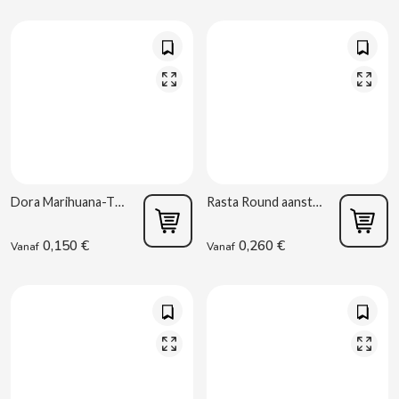
CONTROL
COOKIE POP & CANDY POP
COVAP
CRUSHIOUS
Dora Marihuana-Thema Aansteker
Rasta Round aanstekers
CRUZCAMPO
0,150 €
0,260 €
Vanaf
Vanaf
CUÉTARA
CUEVAS
CYCLONES CLEAR