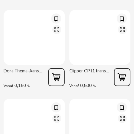
BIMBO-MARTINEZ
BOOMZA
BOP
BORGES
BRETS
Dora Thema-Aansteker
Clipper CP11 transparante aansteker
BRILLANTE
0,150 €
0,500 €
Vanaf
Vanaf
BUBBALOO
BURMAR
C