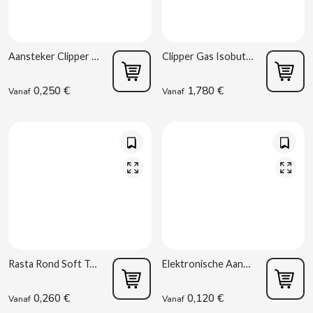
CHUPA CHUPS
CIGALA
Aansteker Clipper CP12R Classic Pocket
Clipper Gas Isobutaan 300ml
CLIPPER
0,250 €
1,780 €
Vanaf
Vanaf
CLIX
COCACOLA
CODAN
COLA CAO
Rasta Rond Soft Touch
Elektronische Aansteker Prof
COMO KOMO
0,260 €
0,120 €
Vanaf
Vanaf
CONGUITOS