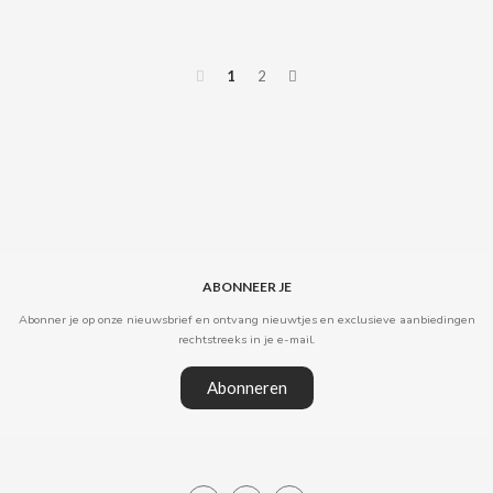
DR PEPPER
1
2
DUBBLE BUBBLE
DULCESOL
DUREX
E
ABONNEER JE
Abonner je op onze nieuwsbrief en ontvang nieuwtjes en exclusieve aanbiedingen
rechtstreeks in je e-mail.
Abonneren
EL POZO