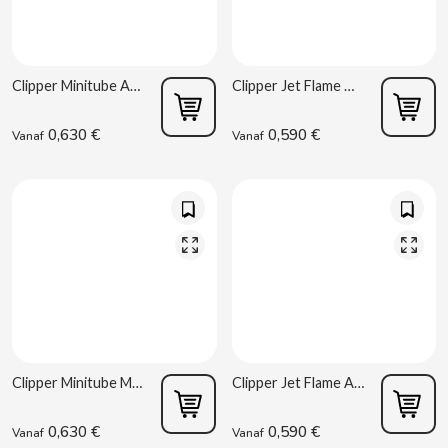
Clipper Minitube Aansteker – Assorti Kleuren
Clipper Jet Flame Marihuana Aansteker
0,630 €
0,590 €
Vanaf
Vanaf
CACAOLAT
CADBURY
CAFÉ BONKA
CALVO
CAMPOFRIO
Clipper Minitube Marihuana Aansteker
Clipper Jet Flame Aansteker – Assorti Model
CANDELAS
0,630 €
0,590 €
Vanaf
Vanaf