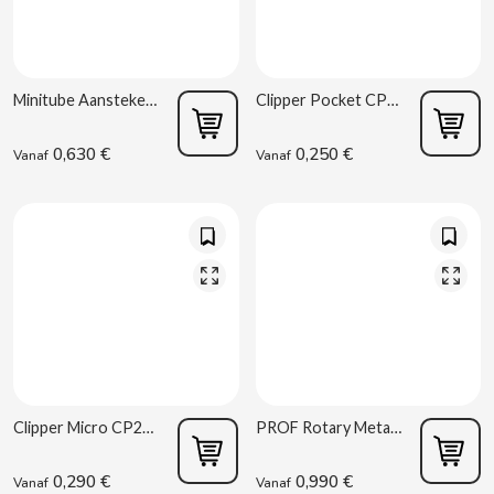
B
Minitube Aansteker Clipper
Clipper Pocket CP12 Transparante Aansteker
0,630 €
0,250 €
Vanaf
Vanaf
BALCONI
BALMY
BAZOOKA CANDY
BECO
Clipper Micro CP22 Aansteker Model Assorti
PROF Rotary Metal Rubber Blueflame
BIANCHI VENDING
0,290 €
0,990 €
Vanaf
Vanaf