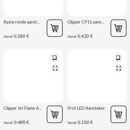
D
Rasta ronde aanstekers met marihuana-design
Clipper CP11 aansteker, assorti model, 48 stuks
0,260 €
0,420 €
Vanaf
Vanaf
DAMEL
DANONE
DISTRIBUCIÓN MAYORISTA
DODOT
Clipper Jet Flame Aansteker
Prof LED Aansteker
DON SIMON
0,485 €
0,150 €
Vanaf
Vanaf
DORITOS