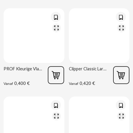
CAPRIMO
CARRETILLA
CASAMAYOR
CERDÁN CARAMELOS
PROF Kleurige Vlam Sopleter Aansteker
Clipper Classic Large CP11RH Aansteker
CHAMP HIGH
0,400 €
0,420 €
Vanaf
Vanaf
CHEETOS
CHIPS AHOY
CHOCOLATES VALOR