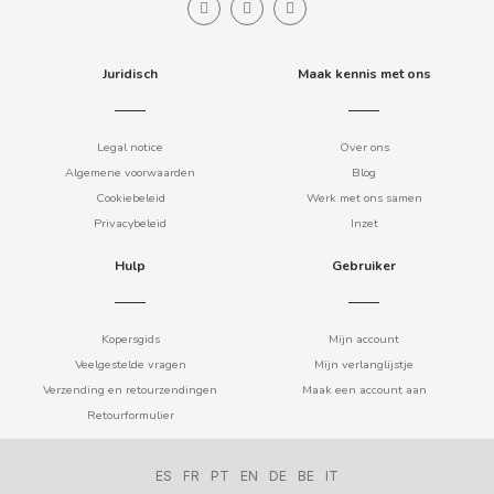
ELGORRIAGA
Juridisch
Maak kennis met ons
ENERYETI
ESTRELLA GALICIA
Legal notice
Over ons
Algemene voorwaarden
Blog
F
Cookiebeleid
Werk met ons samen
Privacybeleid
Inzet
Hulp
Gebruiker
Kopersgids
Mijn account
FACUNDO
Veelgestelde vragen
Mijn verlanglijstje
Verzending en retourzendingen
Maak een account aan
Retourformulier
FANTA
ES
FR
PT
EN
DE
BE
IT
FAS VENDING