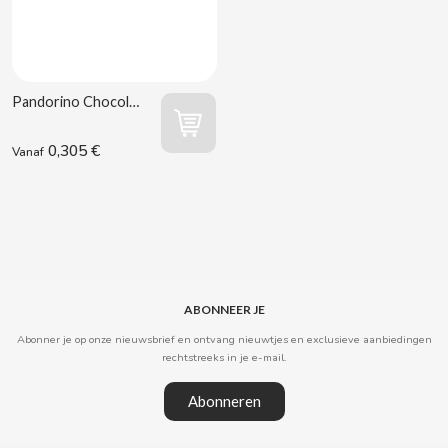
CAPRIMO
CARRETILLA
Pandorino Chocolade 45 g Dulcesol
CASAMAYOR
0,305 €
Vanaf
CERDÁN CARAMELOS
CHAMP HIGH
CHEETOS
ABONNEER JE
CHIPS AHOY
Abonner je op onze nieuwsbrief en ontvang nieuwtjes en exclusieve aanbiedingen
rechtstreeks in je e-mail.
CHOCOLATES VALOR
Abonneren