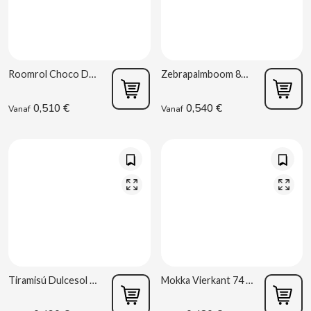
BIMBO-MARTINEZ
BOOMZA
Roomrol Choco Dulcesol 80g
Zebrapalmboom 80 g Dulcesol
BOP
0,510 €
0,540 €
Vanaf
Vanaf
BORGES
BRETS
BRILLANTE
BUBBALOO
BURMAR
Tiramisú Dulcesol 74g
Mokka Vierkant 74 g Dulcesol
C