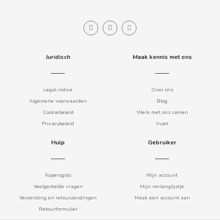
CHUPA CHUPS
CIGALA
CLIPPER
Juridisch
Maak kennis met ons
CLIX
Legal notice
Over ons
Algemene voorwaarden
Blog
COCACOLA
Cookiebeleid
Werk met ons samen
Privacybeleid
Inzet
CODAN
Hulp
Gebruiker
COLA CAO
Kopersgids
Mijn account
COMO KOMO
Veelgestelde vragen
Mijn verlanglijstje
Verzending en retourzendingen
Maak een account aan
Retourformulier
CONGUITOS