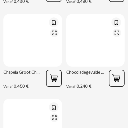
0,490 €
0,480 €
Vanaf
Vanaf
CACAOLAT
CADBURY
CAFÉ BONKA
Chapela Groot Choco 45 g Dulcesol
Chocoladegevulde Croissant 45 g Dulcesol
0,450 €
0,240 €
CALVO
Vanaf
Vanaf
CAMPOFRIO
CANDELAS