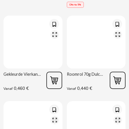
Oferta 5%
B
BALCONI
BALMY
Gekleurde Vierkant 85g Dulcesol
Roomrol 70g Dulcesol
BAZOOKA CANDY
0,460 €
0,440 €
Vanaf
Vanaf
BECO
BIANCHI VENDING