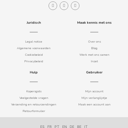
Juridisch
Maak kennis met ons
CACAOLAT
Legal notice
Over ons
Algemene voorwaarden
Blog
Cookiebeleid
Werk met ons samen
CADBURY
Privacybeleid
Inzet
CAFÉ BONKA
Hulp
Gebruiker
CALVO
Kopersgids
Mijn account
Veelgestelde vragen
Mijn verlanglijstje
CAMPOFRIO
Verzending en retourzendingen
Maak een account aan
Retourformulier
CANDELAS
ES
FR
PT
EN
DE
BE
IT