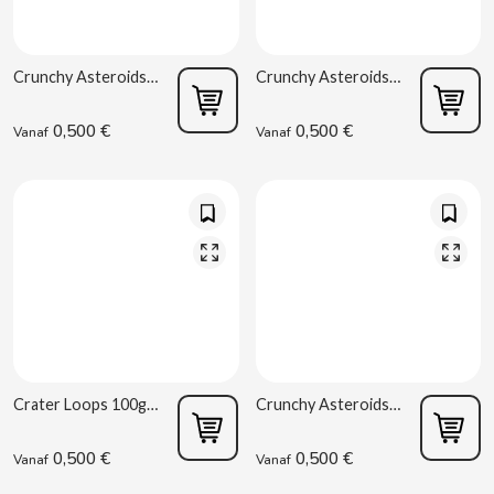
ACQUA PANNA
Spaanse torreznos groothandel
Sappen en smoothies
Masturbators
Zoute snacks
ADRIEN LASTIC
Cashewnoten groothandel
Crunchy Asteroids 100g Burmar
Crunchy Asteroids Disco 100g Burmar
Vibrators
Parafarmacie
ALEDA
0,500 €
0,500 €
Vanaf
Vanaf
ABS
ALIVE
Seksshop
AMSTEL
Vending Rookartikelen
AQUARIUS
Vending Verbruiksartikelen
ARRUABARRENA
Crater Loops 100g Burmar
Crunchy Asteroids 90g Burmar
ARTIACH - CUÉTARA
0,500 €
0,500 €
Vanaf
Vanaf
ASINEZ