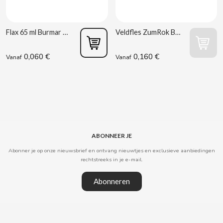
BIMBO-MARTINEZ
BOOMZA
Flax 65 ml Burmar Gemengde Smaken
Veldfles ZumRok Burmar
0,060 €
0,160 €
Vanaf
Vanaf
BOP
BORGES
BRETS
ABONNEER JE
BRILLANTE
Abonner je op onze nieuwsbrief en ontvang nieuwtjes en exclusieve aanbiedingen
rechtstreeks in je e-mail.
BUBBALOO
Abonneren
BURMAR
C