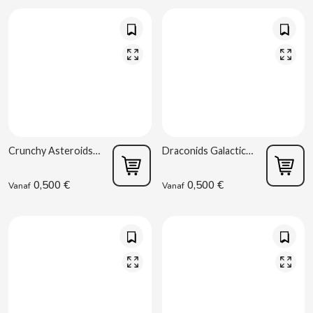
B
BALCONI
Crunchy Asteroids 3XChoco 90 g Burmar
Draconids Galactic Spicy Burmar 90 g
BALMY
0,500 €
0,500 €
Vanaf
Vanaf
BAZOOKA CANDY
BECO
BIANCHI VENDING