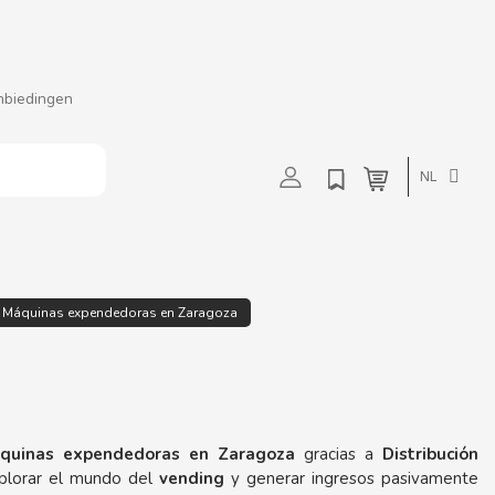
nbiedingen
t
u
v
w
NL
Máquinas expendedoras en Zaragoza
uinas expendedoras en Zaragoza
gracias a
Distribución
xplorar el mundo del
vending
y generar ingresos pasivamente