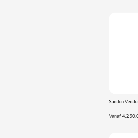
BOOMZA
BOP
BORGES
BRETS
BRILLANTE
BUBBALOO
BURMAR
4.250,
Vanaf
C