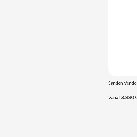
CACAOLAT
CADBURY
CAFÉ BONKA
CALVO
CAMPOFRIO
3.880,
Vanaf
CANDELAS
CAPRIMO