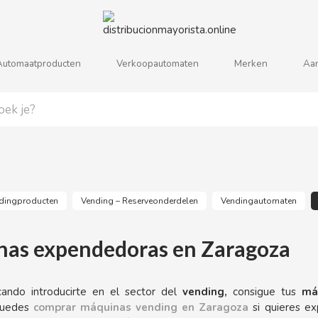
Automaatproducten
Verkoopautomaten
Merken
Aa
j
k
l
m
n
o
p
q
r
s
dingproducten
Vending – Reserveonderdelen
Vendingautomaten
as expendedoras en Zaragoza
cando introducirte en el sector del
vending,
consigue tus
máq
uedes
comprar máquinas vending en Zaragoza
si quieres e