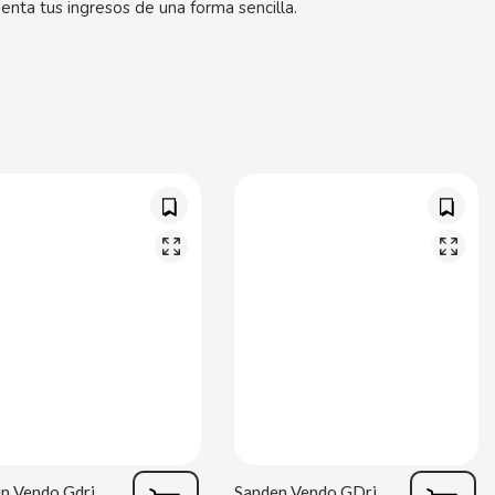
nta tus ingresos de una forma sencilla.
Sanden Vendo Gdrink 6 Desing life
Sanden Vendo GDrink 9 Desing life