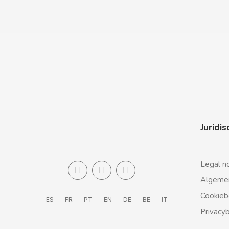
CARRETILLA
CASAMAYOR
CERDÁN CARAMELOS
CHAMP HIGH
CHEETOS
Juridis
CHIPS AHOY
Legal n
Algeme
CHOCOLATES VALOR
Cookieb
ES
FR
PT
EN
DE
BE
IT
CHUPA CHUPS
Privacy