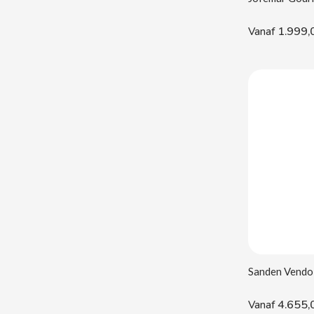
1.999,
Vanaf
BALCONI
BALMY
BAZOOKA CANDY
BECO
BIANCHI VENDING
BIMBO-MARTINEZ
4.655,
Vanaf