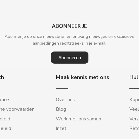
ABONNEER JE
Abonner je op onze nieuwsbrief en ontvang nieuwtjes en exclusieve
aanbiedingen rechtstreeks in je e-mail.
Abonneren
ch
Maak kennis met ons
Hul
otice
Over ons
Kope
ne voorwaarden
Blog
Veel
eleid
Werk met ons samen
Verz
beleid
Inzet
Reto