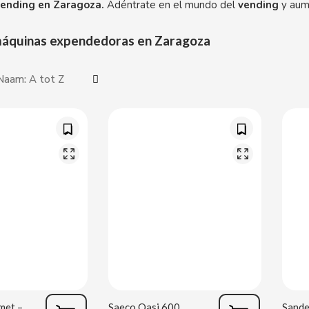
vending en Zaragoza.
Adéntrate en el mundo del
vending
y aume
áquinas expendedoras en Zaragoza
Jofemar Gourmet – Tweedehands
Saeco Oasi 600