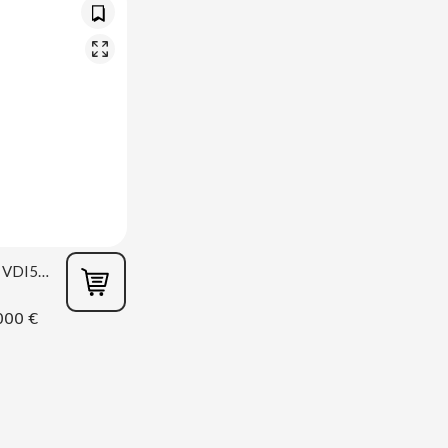
Sanden Vendo VDI550/8
000 €