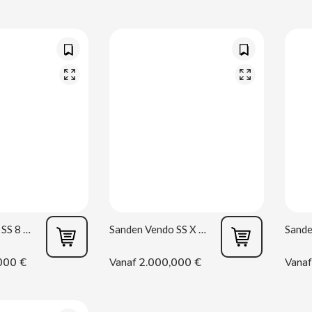
Sanden Vendo SS 8 Desing Life Slave
Sanden Vendo SS X Desing Life slave
000 €
2.000,000 €
Vanaf
Vanaf