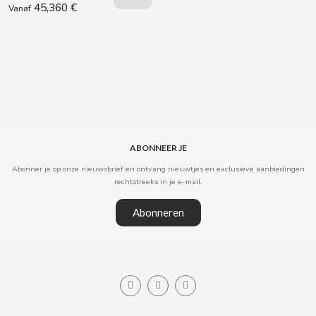
45,360 €
Vanaf
CAPRIMO
CARRETILLA
CASAMAYOR
CERDÁN CARAMELOS
ABONNEER JE
CHAMP HIGH
Abonner je op onze nieuwsbrief en ontvang nieuwtjes en exclusieve aanbiedingen
rechtstreeks in je e-mail.
CHEETOS
Abonneren
CHIPS AHOY
CHOCOLATES VALOR