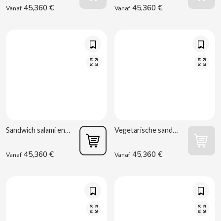
BIMBO-MARTINEZ
45,360 €
45,360 €
Vanaf
Vanaf
BOOMZA
BOP
BORGES
BRETS
Sandwich salami en kaas 130 g
Vegetarische sandwich met ham (York) 150 g
BRILLANTE
45,360 €
45,360 €
Vanaf
Vanaf
BUBBALOO
BURMAR
C