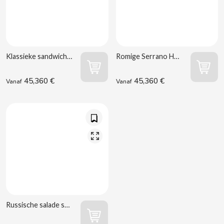
Klassieke sandwich ham en omelet 150 g
Romige Serrano Ham Sandwich 150 g
CACAOLAT
45,360 €
45,360 €
Vanaf
Vanaf
CADBURY
CAFÉ BONKA
CALVO
CAMPOFRIO
CANDELAS
Russische salade sandwich 150 g