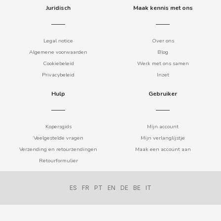
CHUPA CHUPS
Juridisch
Maak kennis met ons
CIGALA
Legal notice
Over ons
Algemene voorwaarden
Blog
CLIPPER
Cookiebeleid
Werk met ons samen
Privacybeleid
Inzet
CLIX
Hulp
Gebruiker
COCACOLA
Kopersgids
Mijn account
CODAN
Veelgestelde vragen
Mijn verlanglijstje
Verzending en retourzendingen
Maak een account aan
COLA CAO
Retourformulier
COMO KOMO
ES
FR
PT
EN
DE
BE
IT
CONGUITOS