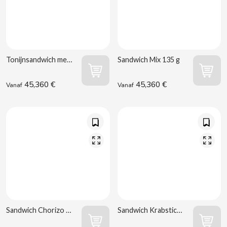
B
Tonijnsandwich met Paprika 150 g
Sandwich Mix 135 g
45,360 €
45,360 €
Vanaf
Vanaf
BALCONI
BALMY
BAZOOKA CANDY
BECO
BIANCHI VENDING
Sandwich Chorizo Pamplona en Kaas 130 g
Sandwich Krabsticks 150 g