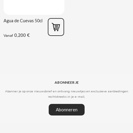
ACQUA PANNA
Spaanse torreznos groothandel
Sappen en smoothies
Masturbators
Zoute snacks
ADRIEN LASTIC
Cashewnoten groothandel
Agua de Cuevas 50cl
Vibrators
Parafarmacie
ALEDA
0,200 €
Vanaf
ABS
ALIVE
Seksshop
AMSTEL
Vending Rookartikelen
AQUARIUS
Vending Verbruiksartikelen
ABONNEER JE
Abonner je op onze nieuwsbrief en ontvang nieuwtjes en exclusieve aanbiedingen
ARRUABARRENA
rechtstreeks in je e-mail.
Abonneren
ARTIACH - CUÉTARA
ASINEZ