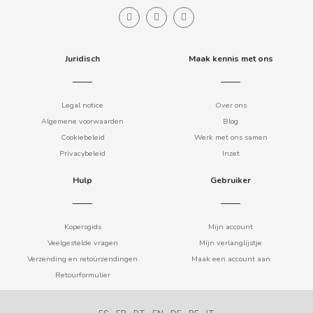
B
Juridisch
Maak kennis met ons
Legal notice
Over ons
Algemene voorwaarden
Blog
BALCONI
Cookiebeleid
Werk met ons samen
Privacybeleid
Inzet
BALMY
Hulp
Gebruiker
BAZOOKA CANDY
Kopersgids
Mijn account
BECO
Veelgestelde vragen
Mijn verlanglijstje
Verzending en retourzendingen
Maak een account aan
Retourformulier
BIANCHI VENDING