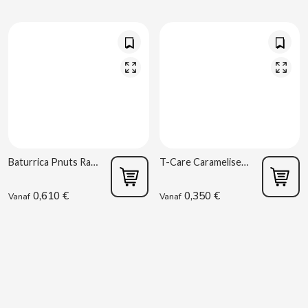
B
BALCONI
Baturrica Pnuts Rancheros pinda’s 80 g
T-Care Caramelised Peanuts 45g La Butarrica
BALMY
0,610 €
0,350 €
Vanaf
Vanaf
BAZOOKA CANDY
BECO
BIANCHI VENDING