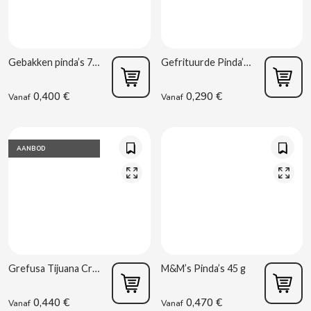
ACQUA PANNA
Spaanse torreznos groothandel
Sappen en smoothies
Masturbators
Zoute snacks
ADRIEN LASTIC
Cashewnoten groothandel
Vibrators
Gebakken pinda’s 70 g La Baturrica
Gefrituurde Pinda’s 50 g La Baturrica
Parafarmacie
ALEDA
ABS
0,400 €
0,290 €
Vanaf
Vanaf
ALIVE
Seksshop
AMSTEL
AANBOD
Vending Rookartikelen
AQUARIUS
Vending Verbruiksartikelen
ARRUABARRENA
ARTIACH - CUÉTARA
Grefusa Tijuana Crunch Pinda’s – 45 g
M&M’s Pinda’s 45 g
ASINEZ
0,440 €
0,470 €
Vanaf
Vanaf