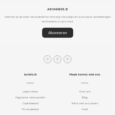
BIMBO-MARTINEZ
ABONNEER JE
BOOMZA
Abonner je op onze nieuwsbrief en ontvang nieuwtjes en exclusieve aanbiedingen
rechtstreeks in je e-mail.
BOP
Abonneren
BORGES
BRETS
BRILLANTE
Juridisch
Maak kennis met ons
BUBBALOO
Legal notice
Over ons
Algemene voorwaarden
Blog
BURMAR
Cookiebeleid
Werk met ons samen
Privacybeleid
Inzet
C