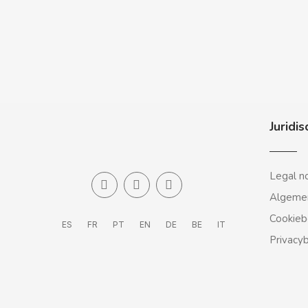
BALCONI
Juridis
BALMY
BAZOOKA CANDY
Legal n
Algeme
BECO
Cookieb
ES
FR
PT
EN
DE
BE
IT
Privacy
BIANCHI VENDING
BIMBO-MARTINEZ