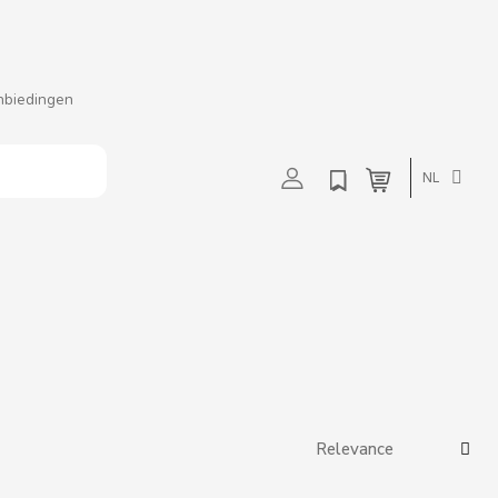
nbiedingen
t
u
v
w
NL