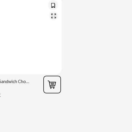
Lotus Biscoff Sandwich Chocolade 110g
€