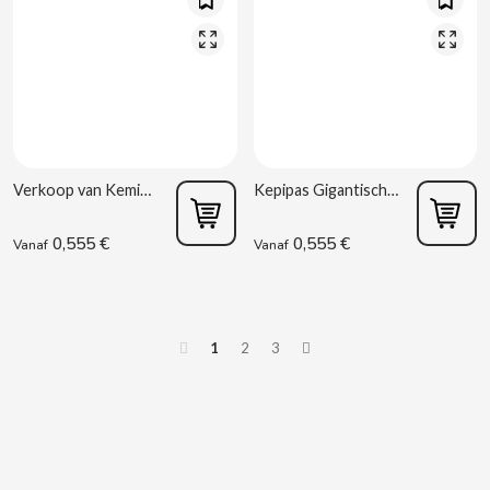
DR PEPPER
DUBBLE BUBBLE
DULCESOL
Verkoop van Kemix Noten met Schil 112g Kelia R6
Kepipas Gigantisch XL 75g Kelia R6
DUREX
0,555 €
0,555 €
Vanaf
Vanaf
E
1
2
3
EL POZO