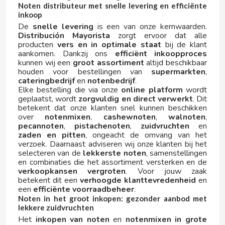
Noten distributeur met snelle levering en efficiënte
inkoop
GLOBAL FOOD
De
snelle levering
is een van onze kernwaarden.
Distribución Mayorista
zorgt ervoor dat alle
producten
vers en in optimale staat
bij de klant
GRANHS KONFEKTYR
aankomen. Dankzij ons
efficiënt inkoopproces
kunnen wij een
groot assortiment
altijd beschikbaar
houden voor bestellingen van
supermarkten
,
GRANINI
cateringbedrijf
en
notenbedrijf
.
Elke bestelling die via onze
online platform
wordt
geplaatst, wordt
zorgvuldig en direct verwerkt
. Dit
GREFUSA
betekent dat onze klanten snel kunnen beschikken
over
notenmixen
,
cashewnoten
,
walnoten
,
pecannoten
,
pistachenoten
,
zuidvruchten
en
GUAY CAFÉ
zaden en pitten
, ongeacht de omvang van het
verzoek. Daarnaast adviseren wij onze klanten bij het
selecteren van de
lekkerste noten
, samenstellingen
GULLON
en combinaties die het assortiment versterken en de
verkoopkansen vergroten
. Voor jouw zaak
betekent dit een
verhoogde klanttevredenheid
en
H
een
efficiënte voorraadbeheer
.
Noten in het groot inkopen: gezonder aanbod met
lekkere zuidvruchten
Het
inkopen van noten
en
notenmixen in grote