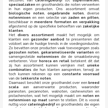
sectoren, van
cateringbedrijf
tot
supermarkten
,
speciaalzaken
en groothandels die noten verwerken
in hun eigen producten. Ons assortiment omvat
FERRERO KINDER
biologische noten
,
ongebrande noten
, diverse
notenmixen
en een selectie van
zaden en pitten
,
beschikbaar in
meerdere formaten en verpakking
FIESTA
afgestemd op de specifieke behoeften van
zakelijke
klanten
.
Het
divers assortiment
maakt het mogelijk om
FILIPINOS
klanten een
gezonder aanbod
te presenteren dat
voldoet aan de huidige trends in de voedingsindustrie.
Zo bevatten onze producten vaak toevoegingen zoals
FINI
gezouten noten
,
gekarameliseerde varianten
en
samengestelde
notenmixen
die de smaakbeleving
verbeteren. Voor
horeca en retail
betekent dit dat
FISHERMAN'S FRIEND
zij hun assortiment kunnen verrijken met
unieke
combinaties
die hun klanten aanspreken, terwijl ze
toch kunnen rekenen op een
constante voorraad
FLIS
van de
lekkerste noten
.
Daarnaast beschikt onze groothandel over een
breed
scala
aan aanverwante producten, waaronder
FLUFFY STUFF
paranoten, pecannoten, walnoten, cashewnoten en
pistachenoten, wat het mogelijk maakt om
noten en
notenmixen op maat
samen te stellen. Dit is vooral
FONTECELTA
nuttig voor
cateringbedrijf
en groothandels die eigen