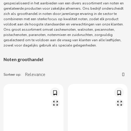
ACQUA PANNA
gespecialiseerd in het aanbieden van een divers assortiment van noten en
Spaanse torreznos groothandel
gerelateerde producten voor zakelijke afnemers. Ons bedrijf onderscheidt
Sappen en smoothies
Masturbators
Zoute snacks
zich als groothandel in noten door jarenlange ervaring in de sector te
ADRIEN LASTIC
combineren met een sterke focus op kwaliteit noten, zodat elk product
Cashewnoten groothandel
voldoet aan de hoogste standaarden en verwachtingen van onze klanten.
Vibrators
Ons groot assortiment omvat cashewnoten, walnoten, pecannoten,
Parafarmacie
ALEDA
pistachenoten, paranoten, notenmixen en zuidvruchten, zorgvuldig
ABS
geselecteerd om te voldoen aan de vraag van klanten van alle leeftijden,
zowel voor dagelijks gebruik als speciale gelegenheden.
ALIVE
Seksshop
Noten groothandel
AMSTEL
Vending Rookartikelen
Sorteer op:
AQUARIUS
Vending Verbruiksartikelen
ARRUABARRENA
ARTIACH - CUÉTARA
ASINEZ