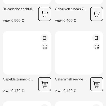
Balearische cocktailmix 75 g La Baturrica
Gebakken pinda’s 70 g La Baturrica
0,500 €
0,400 €
Vanaf
Vanaf
CACAOLAT
CADBURY
CAFÉ BONKA
CALVO
Gepelde zonnebloempitten gebakken 80 g La Baturrica
Gekaramelliseerde amandelen 32 g La Baturrica
CAMPOFRIO
0,470 €
0,490 €
Vanaf
Vanaf
CANDELAS