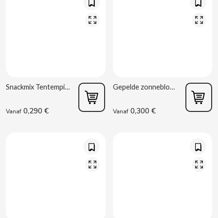
CONTROL
COOKIE POP & CANDY POP
COVAP
Snackmix Tentempié 40 g La Baturrica
Gepelde zonnebloempitten gebakken 45 g La Baturrica
CRUSHIOUS
0,290 €
0,300 €
Vanaf
Vanaf
CRUZCAMPO
CUÉTARA
CUEVAS
CYCLONES CLEAR