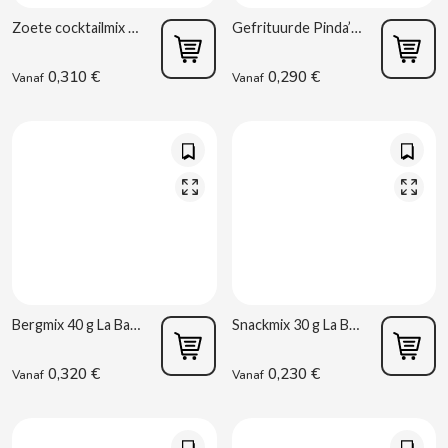
D
Zoete cocktailmix 45 g La Baturrica
Gefrituurde Pinda’s 50 g La Baturrica
0,310 €
0,290 €
Vanaf
Vanaf
DAMEL
DANONE
DISTRIBUCIÓN MAYORISTA
Bergmix 40 g La Baturrica
Snackmix 30 g La Baturrica
DODOT
0,320 €
0,230 €
Vanaf
Vanaf
DON SIMON
DORITOS