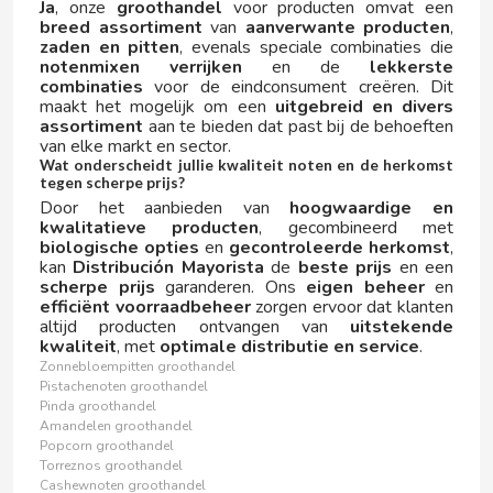
Ja
, onze
groothandel
voor producten omvat een
JUICY JAY'S
breed assortiment
van
aanverwante producten
,
zaden en pitten
, evenals speciale combinaties die
K
notenmixen verrijken
en de
lekkerste
combinaties
voor de eindconsument creëren. Dit
maakt het mogelijk om een
uitgebreid en divers
assortiment
aan te bieden dat past bij de behoeften
van elke markt en sector.
Wat onderscheidt jullie kwaliteit noten en de herkomst
tegen scherpe prijs?
Door het aanbieden van
hoogwaardige en
kwalitatieve producten
, gecombineerd met
KAÑAMERO
biologische opties
en
gecontroleerde herkomst
,
kan
Distribución Mayorista
de
beste prijs
en een
scherpe prijs
garanderen. Ons
eigen beheer
en
KAS
efficiënt voorraadbeheer
zorgen ervoor dat klanten
altijd producten ontvangen van
uitstekende
kwaliteit
, met
optimale distributie en service
.
KELIA
Zonnebloempitten groothandel
Pistachenoten groothandel
Pinda groothandel
KELLOGG´S
Amandelen groothandel
Popcorn groothandel
Torreznos groothandel
KINGPIN
Cashewnoten groothandel