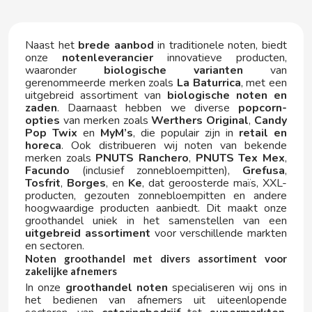
ELGORRIAGA
Naast het
brede aanbod
in traditionele noten, biedt
ENERYETI
onze
notenleverancier
innovatieve producten,
waaronder
biologische varianten
van
gerenommeerde merken zoals
La Baturrica
, met een
ESTRELLA GALICIA
uitgebreid assortiment van
biologische noten en
zaden
. Daarnaast hebben we diverse
popcorn-
F
opties
van merken zoals
Werthers Original
,
Candy
Pop Twix
en
MyM’s
, die populair zijn in
retail en
horeca
. Ook distribueren wij noten van bekende
merken zoals
PNUTS Ranchero
,
PNUTS Tex Mex
,
Facundo
(inclusief zonnebloempitten),
Grefusa
,
Tosfrit
,
Borges
, en
Ke
, dat geroosterde maïs, XXL-
producten, gezouten zonnebloempitten en andere
hoogwaardige producten aanbiedt. Dit maakt onze
groothandel uniek in het samenstellen van een
FACUNDO
uitgebreid assortiment
voor verschillende markten
en sectoren.
Noten groothandel met divers assortiment voor
FANTA
zakelijke afnemers
In onze
groothandel noten
specialiseren wij ons in
het bedienen van afnemers uit uiteenlopende
FAS VENDING