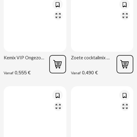
BIMBO-MARTINEZ
BOOMZA
BOP
BORGES
Kemix VIP Ongezouten Notenmix 100 g Kelia R6
Zoete cocktailmix 80 g La Baturrica
BRETS
0,555 €
0,490 €
Vanaf
Vanaf
BRILLANTE
BUBBALOO
BURMAR
C