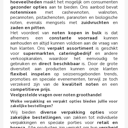
hoeveelheden
maakt het mogelijk om consumenten
gezonder opties
aan te bieden. Ons aanbod bevat
notenmixen
met cashewnoten, walnoten,
pecannoten, pistachenoten, paranoten en biologische
HALLS
noten, evenals mengsels met
zuidvruchten
en
zaden en pitten
.
Het voordeel van
noten kopen in bulk
is dat
HARIBO
afnemers een
constante voorraad
kunnen
aanhouden en altijd kunnen voldoen aan de vraag van
hun klanten. Ons
verpakt assortiment
is geschikt
HEINZ
voor
supermarkten
,
cateringbedrijf
en andere
verkoopkanalen, waardoor het eenvoudig te
gebruiken en
direct beschikbaar
is. Door de grote
HELL
diversiteit aan producten kunnen onze klanten
flexibel inspelen
op seizoensgebonden trends,
promoties en speciale evenementen, terwijl ze toch
HERO
verzekerd zijn van de
kwaliteit noten
en een
competitieve prijs
.
Veelgestelde vragen over noten groothandel
HUESITOS
Welke verpakking en verpakt opties bieden jullie voor
zakelijke bestellingen?
I
Wij bieden
diverse verpakking opties
voor
zakelijke bestellingen
, van zakken tot individuele
verpakkingen en speciale porties voor
retail en
horeca
. Alle producten zijn verpakt om hun
versheid