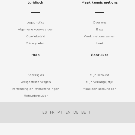
LA ESPAÑOLA
Juridisch
Maak kennis met ons
LACASA
Legal notice
Over ons
Algemene voorwaarden
Blog
LACASITOS
Cookiebeleid
Werk met ons samen
Privacybeleid
Inzet
LANDESSA
Hulp
Gebruiker
LAYS
Kopersgids
Mijn account
Veelgestelde vragen
Mijn verlanglijstje
LIPTON
Verzending en retourzendingen
Maak een account aan
Retourformulier
LM
ES
FR
PT
EN
DE
BE
IT
LOTTE
LOTUS