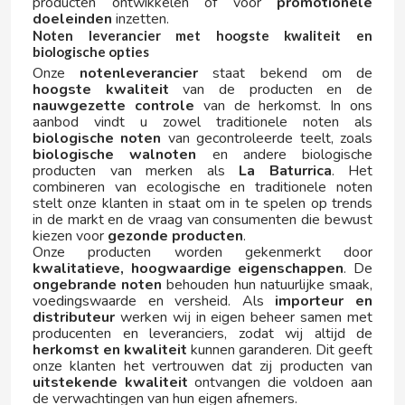
producten ontwikkelen of voor
promotionele
G
doeleinden
inzetten.
Noten leverancier met hoogste kwaliteit en
biologische opties
Onze
notenleverancier
staat bekend om de
hoogste kwaliteit
van de producten en de
nauwgezette controle
van de herkomst. In ons
aanbod vindt u zowel traditionele noten als
biologische noten
van gecontroleerde teelt, zoals
biologische walnoten
en andere biologische
GALLETAS CORAL
producten van merken als
La Baturrica
. Het
combineren van ecologische en traditionele noten
stelt onze klanten in staat om in te spelen op trends
GALLINA BLANCA
in de markt en de vraag van consumenten die bewust
kiezen voor
gezonde producten
.
Onze producten worden gekenmerkt door
GALLO
kwalitatieve, hoogwaardige eigenschappen
. De
ongebrande noten
behouden hun natuurlijke smaak,
voedingswaarde en versheid. Als
importeur en
GASTONE LAGO
distributeur
werken wij in eigen beheer samen met
producenten en leveranciers, zodat wij altijd de
herkomst en kwaliteit
kunnen garanderen. Dit geeft
GATORADE
onze klanten het vertrouwen dat zij producten van
uitstekende kwaliteit
ontvangen die voldoen aan
de verwachtingen van hun eigen afnemers.
GIZEH