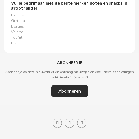
Vul je bedrijf aan met de beste merken noten en snacks in
groothandel
KIT KAT
Facundo
Grefusa
Borges
KNOPPERS
Velarte
Tosfrit
Risi
KRYPTON
L
ABONNEER JE
Abonner je op onze nieuwsbrief en ontvang nieuwtjes en exclusieve aanbiedingen
rechtstreeks in je e-mail.
Abonneren
L'OR
LA BATURRICA