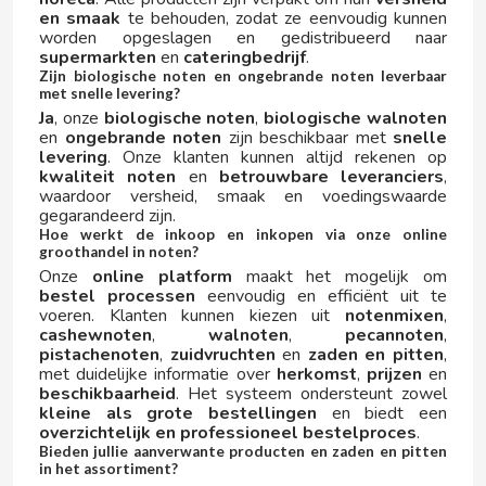
en smaak
te behouden, zodat ze eenvoudig kunnen
worden opgeslagen en gedistribueerd naar
supermarkten
en
cateringbedrijf
.
Zijn biologische noten en ongebrande noten leverbaar
met snelle levering?
ICEBERG
Ja
, onze
biologische noten
,
biologische walnoten
en
ongebrande noten
zijn beschikbaar met
snelle
levering
. Onze klanten kunnen altijd rekenen op
ISABEL
kwaliteit noten
en
betrouwbare leveranciers
,
waardoor versheid, smaak en voedingswaarde
J
gegarandeerd zijn.
Hoe werkt de inkoop en inkopen via onze online
groothandel in noten?
Onze
online platform
maakt het mogelijk om
bestel processen
eenvoudig en efficiënt uit te
voeren. Klanten kunnen kiezen uit
notenmixen
,
cashewnoten
,
walnoten
,
pecannoten
,
pistachenoten
,
zuidvruchten
en
zaden en pitten
,
met duidelijke informatie over
herkomst
,
prijzen
en
JAKE
beschikbaarheid
. Het systeem ondersteunt zowel
kleine als grote bestellingen
en biedt een
overzichtelijk en professioneel bestelproces
.
JOFEMAR
Bieden jullie aanverwante producten en zaden en pitten
in het assortiment?