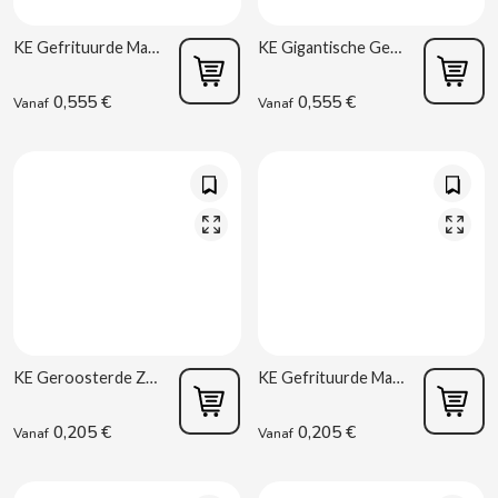
B
KE Gefrituurde Maïs met Zout 85 g Kelia R6
KE Gigantische Gefrituurde Maïs met Zout 94 g Kelia R6
0,555 €
0,555 €
Vanaf
Vanaf
BALCONI
BALMY
BAZOOKA CANDY
KE Geroosterde Zonnebloempitten met Zout 37 g Kelia R2
KE Gefrituurde Maïs met Zout 34 g Kelia R2
BECO
0,205 €
0,205 €
Vanaf
Vanaf
BIANCHI VENDING