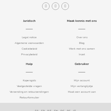
B
Juridisch
Maak kennis met ons
Legal notice
Over ons
Algemene voorwaarden
Blog
BALCONI
Cookiebeleid
Werk met ons samen
Privacybeleid
Inzet
BALMY
Hulp
Gebruiker
BAZOOKA CANDY
Kopersgids
Mijn account
BECO
Veelgestelde vragen
Mijn verlanglijstje
Verzending en retourzendingen
Maak een account aan
Retourformulier
BIANCHI VENDING