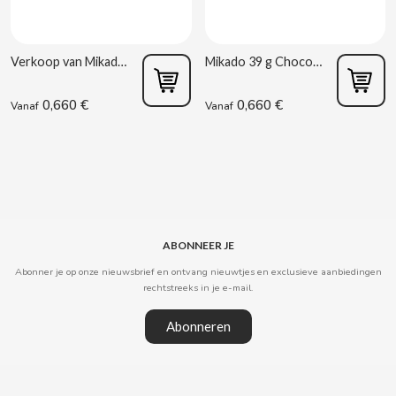
ACQUA PANNA
Spaanse torreznos groothandel
Sappen en smoothies
Masturbators
Zoute snacks
ADRIEN LASTIC
Cashewnoten groothandel
Verkoop van Mikado Melkchocolade 39g
Mikado 39 g Chocolade Lu
Vibrators
Parafarmacie
ALEDA
0,660 €
0,660 €
Vanaf
Vanaf
ABS
ALIVE
Seksshop
AMSTEL
Vending Rookartikelen
AQUARIUS
Vending Verbruiksartikelen
ABONNEER JE
Abonner je op onze nieuwsbrief en ontvang nieuwtjes en exclusieve aanbiedingen
ARRUABARRENA
rechtstreeks in je e-mail.
Abonneren
ARTIACH - CUÉTARA
ASINEZ