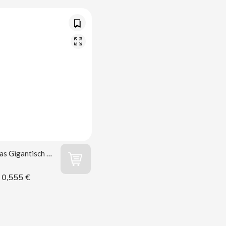
Kepipas Gigantisch XL 75g Kelia R6
0,555 €