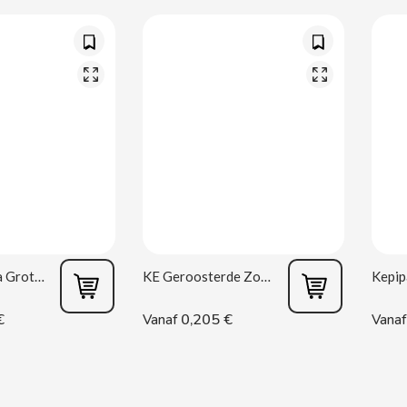
Facundo Extra Grote Zonnebloempitten 80g
KE Geroosterde Zonnebloempitten met Zout 37 g Kelia R2
€
0,205 €
Vanaf
Vanaf