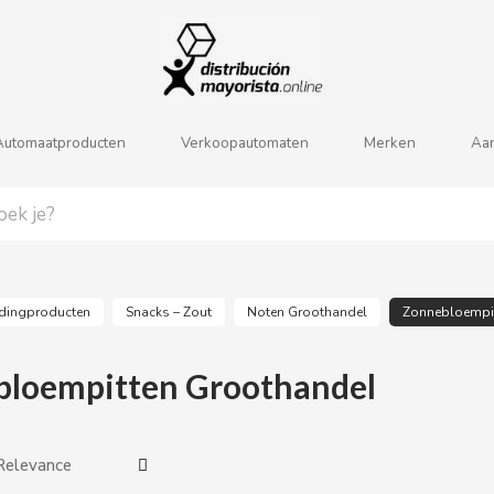
j
k
l
m
n
o
p
q
r
s
Automaatproducten
Verkoopautomaten
Merken
Aa
dingproducten
Snacks – Zout
Noten Groothandel
Zonnebloempi
loempitten Groothandel