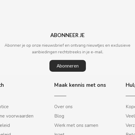
ABONNEER JE
Abonner je op onze nieuwsbrief en ontvang nieuwtjes en exclusieve
aanbiedingen rechtstreeks in je e-mail.
Abonneren
ch
Maak kennis met ons
Hul
otice
Over ons
Kope
ne voorwaarden
Blog
Veel
eleid
Werk met ons samen
Verz
beleid
Inzet
Reto