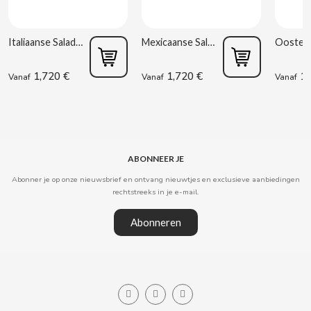
CLIPPER
Italiaanse Salade 220 g Rianxeira
Mexicaanse Salade 220 g Rianxeira
CLIX
1,720 €
1,720 €
1,
Vanaf
Vanaf
Vanaf
COCACOLA
CODAN
ABONNEER JE
Abonner je op onze nieuwsbrief en ontvang nieuwtjes en exclusieve aanbiedingen
COLA CAO
rechtstreeks in je e-mail.
COMO KOMO
Abonneren
CONGUITOS
CONTROL