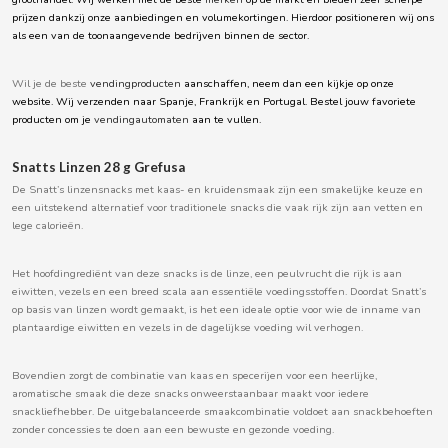
prijzen dankzij onze aanbiedingen en volumekortingen. Hierdoor positioneren wij ons
BOOMZA
als een van de toonaangevende bedrijven binnen de sector.
BOP
Wil je de beste
vendingproducten
aanschaffen, neem dan een kijkje op onze
website. Wij verzenden naar Spanje, Frankrijk en Portugal. Bestel jouw favoriete
producten om je
vendingautomaten
aan te vullen.
BORGES
Snatts Linzen 28 g Grefusa
BRETS
De Snatt’s linzensnacks met kaas- en kruidensmaak zijn een smakelijke keuze en
een uitstekend alternatief voor traditionele snacks die vaak rijk zijn aan vetten en
lege calorieën.
BRILLANTE
Het hoofdingrediënt van deze snacks is de linze, een peulvrucht die rijk is aan
BUBBALOO
eiwitten, vezels en een breed scala aan essentiële voedingsstoffen. Doordat Snatt’s
op basis van linzen wordt gemaakt, is het een ideale optie voor wie de inname van
plantaardige eiwitten en vezels in de dagelijkse voeding wil verhogen.
BURMAR
Bovendien zorgt de combinatie van kaas en specerijen voor een heerlijke,
C
aromatische smaak die deze snacks onweerstaanbaar maakt voor iedere
snackliefhebber. De uitgebalanceerde smaakcombinatie voldoet aan snackbehoeften
zonder concessies te doen aan een bewuste en gezonde voeding.