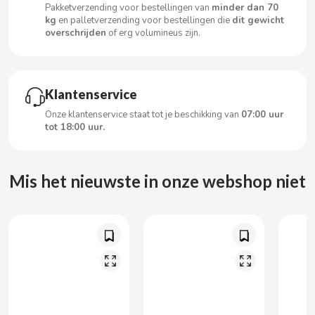
CARRETILLA
Pakketverzending voor bestellingen van
minder dan 70
kg
en palletverzending voor bestellingen die
dit gewicht
overschrijden
of erg volumineus zijn.
CASAMAYOR
CERDÁN CARAMELOS
Klantenservice
Onze klantenservice staat tot je beschikking van
07:00 uur
CHAMP HIGH
tot 18:00 uur.
CHEETOS
Mis het nieuwste in onze webshop niet
CHIPS AHOY
CHOCOLATES VALOR
CHUPA CHUPS
CIGALA