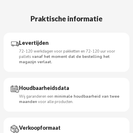
Praktische informatie
CACAOLAT
CADBURY
Levertijden
72-120 werkdagen voor pakketten en 72-120 uur voor
CAFÉ BONKA
pallets
vanaf het moment dat de bestelling het
magazijn verlaat.
CALVO
CAMPOFRIO
Houdbaarheidsdata
Wij garanderen een
minimale houdbaarheid van twee
maanden
voor alle producten.
CANDELAS
CAPRIMO
Verkoopformaat