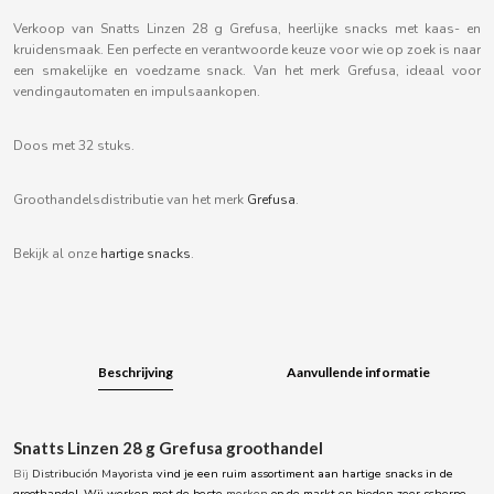
B
Verkoop van Snatts Linzen 28 g Grefusa, heerlijke snacks met kaas- en
kruidensmaak. Een perfecte en verantwoorde keuze voor wie op zoek is naar
een smakelijke en voedzame snack. Van het merk Grefusa, ideaal voor
vendingautomaten en impulsaankopen.
Doos met 32 stuks.
BALCONI
Groothandelsdistributie van het merk
Grefusa
.
BALMY
Bekijk al onze
hartige snacks
.
BAZOOKA CANDY
BECO
Beschrijving
Aanvullende informatie
BIANCHI VENDING
Snatts Linzen 28 g Grefusa groothandel
BIMBO-MARTINEZ
Bij
Distribución Mayorista
vind je een ruim assortiment aan hartige snacks in de
groothandel. Wij werken met de beste
merken
op de markt en bieden zeer scherpe