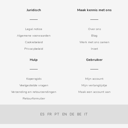
COOKIE POP & CANDY POP
Juridisch
Maak kennis met ons
COVAP
Legal notice
Over ons
Algemene voorwaarden
Blog
CRUSHIOUS
Cookiebeleid
Werk met ons samen
Privacybeleid
Inzet
CRUZCAMPO
Hulp
Gebruiker
CUÉTARA
Kopersgids
Mijn account
CUEVAS
Veelgestelde vragen
Mijn verlanglijstje
Verzending en retourzendingen
Maak een account aan
Retourformulier
CYCLONES CLEAR
D
ES
FR
PT
EN
DE
BE
IT