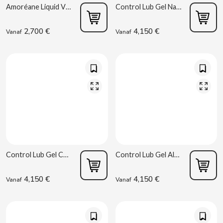
Amoréane Liquid Vibrator Fresa 10ml
Control Lub Gel Nature 75 ml
CONTROL
2,700 €
4,150 €
Vanaf
Vanaf
COOKIE POP & CANDY POP
COVAP
CRUSHIOUS
CRUZCAMPO
CUÉTARA
Control Lub Gel Chocolade 75 ml
Control Lub Gel Aloe 75 ml
4,150 €
4,150 €
Vanaf
Vanaf
CUEVAS
CYCLONES CLEAR