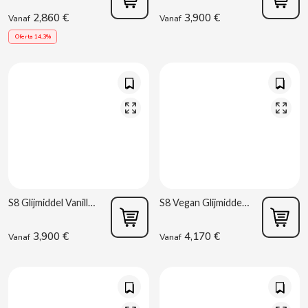
CAPRIMO
2,860 €
3,900 €
Vanaf
Vanaf
Oferta 14,3%
CARRETILLA
CASAMAYOR
CERDÁN CARAMELOS
CHAMP HIGH
CHEETOS
S8 Glijmiddel Vanille 50 ml
S8 Vegan Glijmiddel 50 ml
CHIPS AHOY
3,900 €
4,170 €
Vanaf
Vanaf
CHOCOLATES VALOR