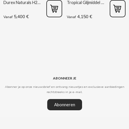
Durex Naturals H2O 100 ml
Tropical Glijmiddel 75 ml Control
DR PEPPER
5,400 €
4,150 €
Vanaf
Vanaf
DUBBLE BUBBLE
DULCESOL
DUREX
E
ABONNEER JE
Abonner je op onze nieuwsbrief en ontvang nieuwtjes en exclusieve aanbiedingen
rechtstreeks in je e-mail.
Abonneren
EL POZO