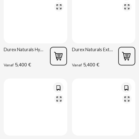
D
Durex Naturals Hydraterend 100 ml
Durex Naturals Extra Sensitief 100 ml
DAMEL
5,400 €
5,400 €
Vanaf
Vanaf
DANONE
DISTRIBUCIÓN MAYORISTA
DODOT
DON SIMON
DORITOS