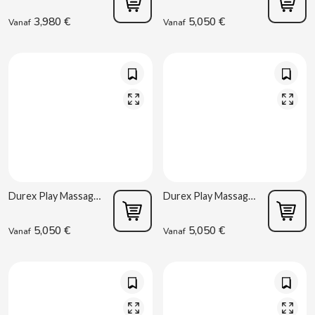
BIMBO-MARTINEZ
3,980 €
5,050 €
Vanaf
Vanaf
BOOMZA
BOP
BORGES
BRETS
BRILLANTE
Durex Play Massage 2-in-1 Ylang Gel 200 ml
Durex Play Massage 2 en 1 Guaraná Gel 200ml
5,050 €
5,050 €
Vanaf
Vanaf
BUBBALOO
BURMAR
C