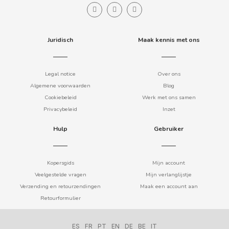
ELGORRIAGA
ENERYETI
Juridisch
Maak kennis met ons
ESTRELLA GALICIA
Legal notice
Over ons
Algemene voorwaarden
Blog
F
Cookiebeleid
Werk met ons samen
Privacybeleid
Inzet
Hulp
Gebruiker
Kopersgids
Mijn account
FACUNDO
Veelgestelde vragen
Mijn verlanglijstje
Verzending en retourzendingen
Maak een account aan
FANTA
Retourformulier
FAS VENDING
ES
FR
PT
EN
DE
BE
IT