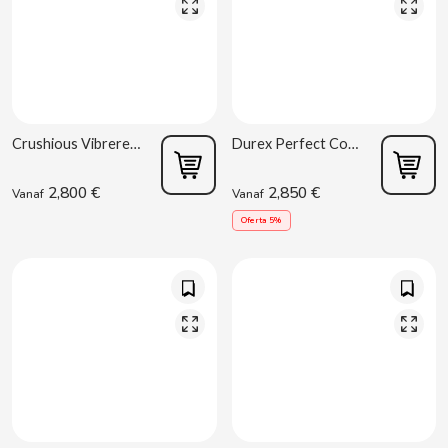
CHUPA CHUPS
CIGALA
CLIPPER
Crushious Vibrerende Vloeistof Rode Vruchten 10 ml
Durex Perfect Connection 50ml
CLIX
2,800 €
2,850 €
Vanaf
Vanaf
COCACOLA
Oferta 5%
CODAN
COLA CAO
COMO KOMO
CONGUITOS