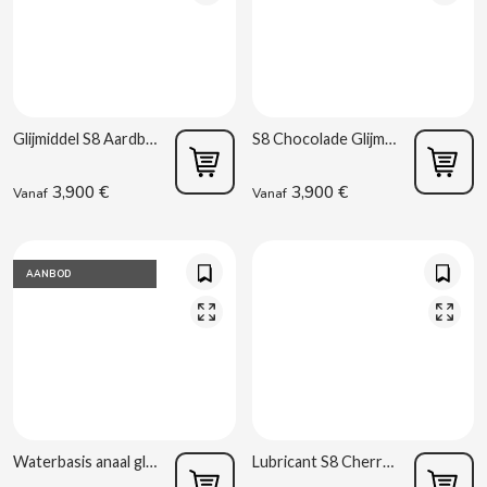
Glijmiddel S8 Aardbei 50 ml
S8 Chocolade Glijmiddel 50 ml
CACAOLAT
3,900 €
3,900 €
Vanaf
Vanaf
CADBURY
CAFÉ BONKA
AANBOD
CALVO
CAMPOFRIO
CANDELAS
Waterbasis anaal glijmiddel 100 ml Toy Joy
Lubricant S8 Cherry 50 ml