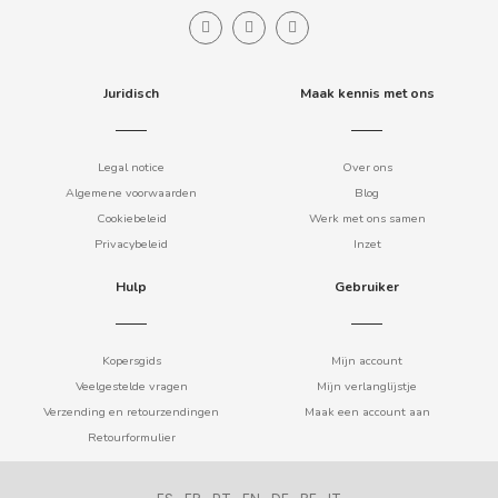
B
Juridisch
Maak kennis met ons
Legal notice
Over ons
Algemene voorwaarden
Blog
BALCONI
Cookiebeleid
Werk met ons samen
Privacybeleid
Inzet
BALMY
Hulp
Gebruiker
BAZOOKA CANDY
Kopersgids
Mijn account
BECO
Veelgestelde vragen
Mijn verlanglijstje
Verzending en retourzendingen
Maak een account aan
Retourformulier
BIANCHI VENDING