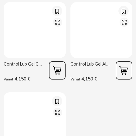
CACAOLAT
CADBURY
Control Lub Gel Chocolade 75 ml
Control Lub Gel Aloe 75 ml
CAFÉ BONKA
4,150 €
4,150 €
Vanaf
Vanaf
CALVO
CAMPOFRIO
CANDELAS