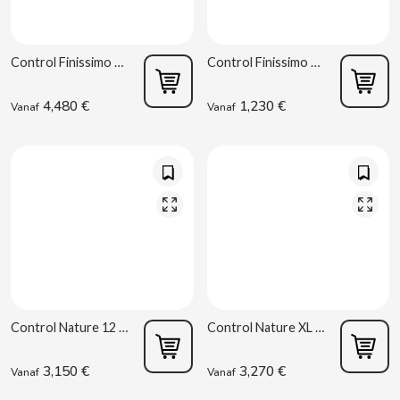
ACQUA PANNA
Spaanse torreznos groothandel
Sappen en smoothies
Masturbators
Zoute snacks
ADRIEN LASTIC
Cashewnoten groothandel
Control Finissimo 12 stuks
Control Finissimo 3 stuks
Vibrators
Parafarmacie
ALEDA
4,480 €
1,230 €
Vanaf
Vanaf
ABS
ALIVE
Seksshop
AMSTEL
Vending Rookartikelen
AQUARIUS
Vending Verbruiksartikelen
ARRUABARRENA
Control Nature 12 uds
Control Nature XL 12 uds
ARTIACH - CUÉTARA
3,150 €
3,270 €
Vanaf
Vanaf
ASINEZ