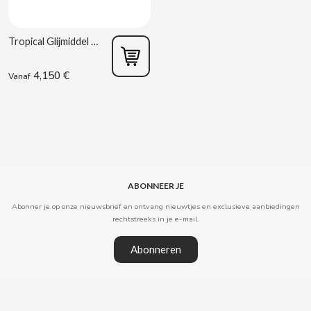
CAPRIMO
Tropical Glijmiddel 75 ml Control
CARRETILLA
4,150 €
Vanaf
CASAMAYOR
CERDÁN CARAMELOS
CHAMP HIGH
ABONNEER JE
CHEETOS
Abonner je op onze nieuwsbrief en ontvang nieuwtjes en exclusieve aanbiedingen
rechtstreeks in je e-mail.
CHIPS AHOY
Abonneren
CHOCOLATES VALOR