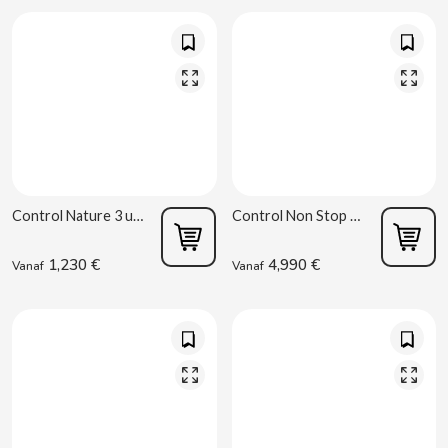
B
BALCONI
Control Nature 3 uds
Control Non Stop 12 uds
BALMY
1,230 €
4,990 €
Vanaf
Vanaf
BAZOOKA CANDY
BECO
BIANCHI VENDING