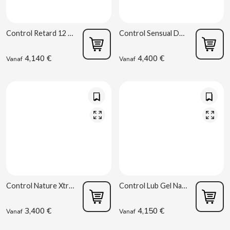
BIMBO-MARTINEZ
BOOMZA
Control Retard 12 uds
Control Sensual Dots & Lines 12 stuks
4,140 €
4,400 €
Vanaf
Vanaf
BOP
BORGES
BRETS
BRILLANTE
BUBBALOO
Control Nature Xtra Lube 12 uds
Control Lub Gel Nature 75 ml
BURMAR
3,400 €
4,150 €
Vanaf
Vanaf
C