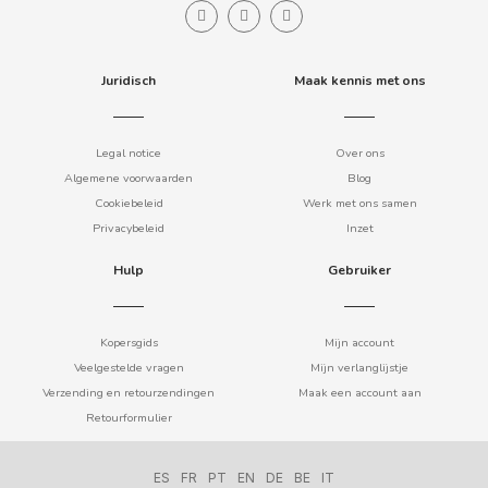
CHUPA CHUPS
CIGALA
Juridisch
Maak kennis met ons
CLIPPER
Legal notice
Over ons
CLIX
Algemene voorwaarden
Blog
Cookiebeleid
Werk met ons samen
Privacybeleid
Inzet
COCACOLA
Hulp
Gebruiker
CODAN
Kopersgids
Mijn account
COLA CAO
Veelgestelde vragen
Mijn verlanglijstje
Verzending en retourzendingen
Maak een account aan
COMO KOMO
Retourformulier
CONGUITOS
ES
FR
PT
EN
DE
BE
IT