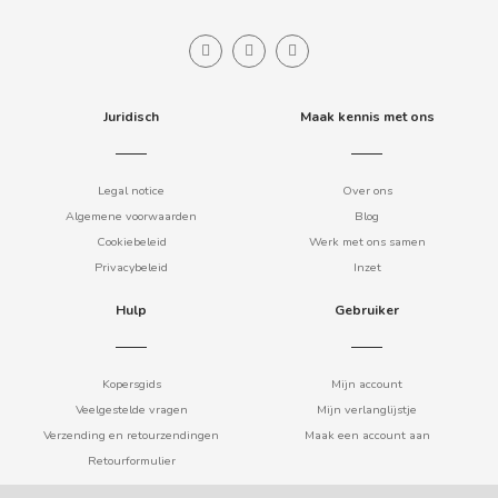
B
Juridisch
Maak kennis met ons
Legal notice
Over ons
BALCONI
Algemene voorwaarden
Blog
Cookiebeleid
Werk met ons samen
BALMY
Privacybeleid
Inzet
Hulp
Gebruiker
BAZOOKA CANDY
Kopersgids
Mijn account
BECO
Veelgestelde vragen
Mijn verlanglijstje
Verzending en retourzendingen
Maak een account aan
BIANCHI VENDING
Retourformulier