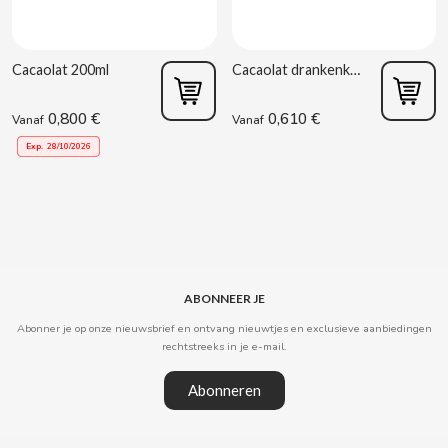
ACQUA PANNA
Spaanse torreznos groothandel
Sappen en smoothies
Masturbators
Zoute snacks
ADRIEN LASTIC
Cashewnoten groothandel
Cacaolat 200ml
Cacaolat drankenkarton 200 ml
Vibrators
Parafarmacie
ALEDA
0,800 €
0,610 €
Vanaf
Vanaf
ABS
Exp.
28/10/2026
ALIVE
Seksshop
AMSTEL
Vending Rookartikelen
AQUARIUS
Vending Verbruiksartikelen
ABONNEER JE
ARRUABARRENA
Abonner je op onze nieuwsbrief en ontvang nieuwtjes en exclusieve aanbiedingen
rechtstreeks in je e-mail.
ARTIACH - CUÉTARA
Abonneren
ASINEZ