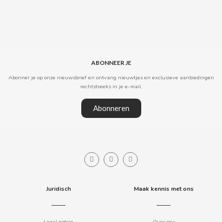
B
ABONNEER JE
Abonner je op onze nieuwsbrief en ontvang nieuwtjes en exclusieve aanbiedingen
rechtstreeks in je e-mail.
BALCONI
Abonneren
BALMY
BAZOOKA CANDY
BECO
Juridisch
Maak kennis met ons
BIANCHI VENDING
Legal notice
Over ons