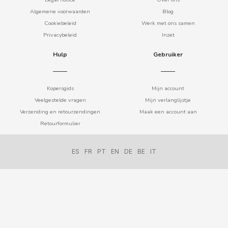
BIMBO-MARTINEZ
Algemene voorwaarden
Blog
Cookiebeleid
Werk met ons samen
BOOMZA
Privacybeleid
Inzet
Hulp
Gebruiker
BOP
BORGES
Kopersgids
Mijn account
Veelgestelde vragen
Mijn verlanglijstje
Verzending en retourzendingen
Maak een account aan
BRETS
Retourformulier
BRILLANTE
ES
FR
PT
EN
DE
BE
IT
BUBBALOO
BURMAR
C