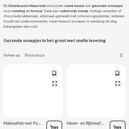
ACQUA PANNA
Spaanse torreznos groothandel
Bij
Distribución Mayorista
vind je een
ruime keuze
aan
gezonde snoepjes
Sappen en smoothies
Masturbators
voor
vending
en
horeca
. Denk aan
suikervrije snoep
, fruitige varianten of
Zoute snacks
ADRIEN LASTIC
chocolade lekkernijen, allemaal gemaakt met schone ingrediënten. Iedereen
Cashewnoten groothandel
houdt van zoete momenten, maar bewust snoepen is vandaag de dag
Vibrators
belangrijker dan ooit.
Parafarmacie
ALEDA
ABS
Gezonde snoepjes in het groot met snelle levering
ALIVE
Seksshop
Sorteer op:
AMSTEL
Vending Rookartikelen
AQUARIUS
Vending Verbruiksartikelen
ARRUABARRENA
ARTIACH - CUÉTARA
Maïswafels met Pure Chocolade Zonder Toegevoegde Suikers Vitalday 100 g
Haver- en Rijstwafels Yoghurtsmaak & Framboos Vitalday 112,8 g (8x4x28,20 g)
ASINEZ