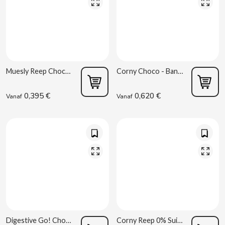
CAPRIMO
CARRETILLA
CASAMAYOR
Muesly Reep Chocolade Granen 25 g Hero
Corny Choco - Banana Big Reep 50 g Hero
CERDÁN CARAMELOS
0,395 €
0,620 €
Vanaf
Vanaf
CHAMP HIGH
CHEETOS
CHIPS AHOY
CHOCOLATES VALOR
Digestive Go! Chocolade en Havermout 43g Fontaneda
Corny Reep 0% Suikers 20 g