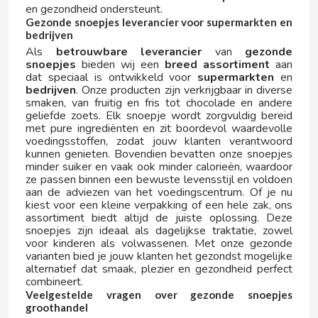
en gezondheid ondersteunt.
Gezonde snoepjes leverancier voor supermarkten en
FERRERO KINDER
bedrijven
Als
betrouwbare leverancier
van
gezonde
snoepjes
bieden wij een
breed assortiment
aan
FIESTA
dat speciaal is ontwikkeld voor
supermarkten
en
bedrijven
. Onze producten zijn verkrijgbaar in diverse
smaken, van fruitig en fris tot chocolade en andere
FILIPINOS
geliefde zoets. Elk snoepje wordt zorgvuldig bereid
met pure ingrediënten en zit boordevol waardevolle
voedingsstoffen, zodat jouw klanten verantwoord
FINI
kunnen genieten. Bovendien bevatten onze snoepjes
minder suiker en vaak ook minder calorieën, waardoor
ze passen binnen een bewuste levensstijl en voldoen
FISHERMAN'S FRIEND
aan de adviezen van het voedingscentrum. Of je nu
kiest voor een kleine verpakking of een hele zak, ons
assortiment biedt altijd de juiste oplossing. Deze
FLIS
snoepjes zijn ideaal als dagelijkse traktatie, zowel
voor kinderen als volwassenen. Met onze gezonde
varianten bied je jouw klanten het gezondst mogelijke
FLUFFY STUFF
alternatief dat smaak, plezier en gezondheid perfect
combineert.
Veelgestelde vragen over gezonde snoepjes
FONTECELTA
groothandel