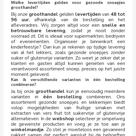
Welke levertijden gelden voor gezonde snoepjes
G
groothandel?
Bij onze
groothandel
gelden
levertijden
van
48 tot
96 uur
, afhankelijk van de bestelling en het
afleveradres. Wij zorgen altijd voor een
snelle en
betrouwbare levering
, zodat je nooit zonder
voorraad zit. Dit is ideaal voor supermarkten, bedrijven
of evenementen. Organiseer je binnenkort een
kinderfeestje? Dan kun je rekenen op tijdige levering
van al het lekkers, zoals gezonde snoepjes zonder
GALLETAS CORAL
suiker of glutenvrije varianten. Zo weet je zeker dat je
klanten en gasten altijd kunnen genieten van een
verantwoord assortiment snoep, precies op het juiste
GALLINA BLANCA
moment geleverd.
Kan ik verschillende varianten in één bestelling
combineren?
GALLO
Ja, bij onze
groothandel
kun je eenvoudig meerdere
varianten in
één bestelling
combineren. Ons
GASTONE LAGO
assortiment gezonde snoepjes en lekkernijen biedt
volop mogelijkheden: van fruitige smaken met
extracten van vers fruit tot suikervrije of glutenvrije
GATORADE
alternatieven. In de
webshop
selecteer je simpelweg
de gewenste producten en voeg je ze toe aan je
winkelmandje
. Zo stel je moeiteloos een gevarieerd
GIZEH
pakket samen dat perfect aansluit bij de behoeften