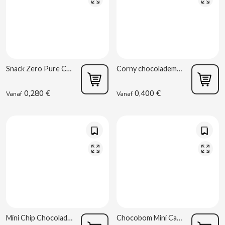
CONTROL
COOKIE POP & CANDY POP
Snack Zero Pure Chocolade 25 g Gullón
Corny chocolademueslireep met kokos 25 g
COVAP
0,280 €
0,400 €
Vanaf
Vanaf
CRUSHIOUS
CRUZCAMPO
CUÉTARA
CUEVAS
CYCLONES CLEAR
Mini Chip Chocolade Zero 75 g Gullón
Chocobom Mini Cacao S/G 3 x 40g Gullón