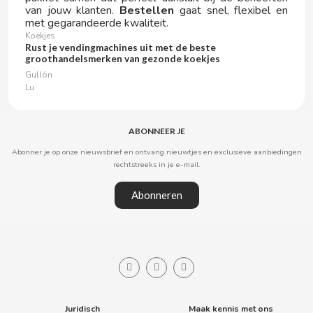
van jouw klanten.
Bestellen
gaat snel, flexibel en
met gegarandeerde kwaliteit.
GLOBAL FOOD
Koekjes
Rust je vendingmachines uit met de beste
groothandelsmerken van gezonde koekjes
GRANHS KONFEKTYR
Gullón
Lu
GRANINI
ABONNEER JE
GREFUSA
Abonner je op onze nieuwsbrief en ontvang nieuwtjes en exclusieve aanbiedingen
rechtstreeks in je e-mail.
GUAY CAFÉ
Abonneren
GULLON
H
Juridisch
Maak kennis met ons