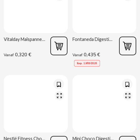
BIMBO-MARTINEZ
BOOMZA
BOP
Vitalday Maïspannenkoekjes 27,2g
Fontaneda Digestive Appel 44g
BORGES
0,320 €
0,435 €
Vanaf
Vanaf
Exp.
13/09/2026
BRETS
BRILLANTE
BUBBALOO
BURMAR
C
Nestlé Fitness Chocolade 24g
Mini Choco Digestive 100g Gullon