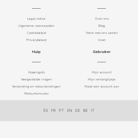
Legal notice
Over ons
HALLS
Algemene voorwaarden
Blog
Cookiebeleid
Werk met ons samen
HARIBO
Privacybeleid
Inzet
Hulp
Gebruiker
HEINZ
HELL
Kopersgids
Mijn account
Veelgestelde vragen
Mijn verlanglijstje
Verzending en retourzendingen
Maak een account aan
HERO
Retourformulier
HUESITOS
ES
FR
PT
EN
DE
BE
IT
I