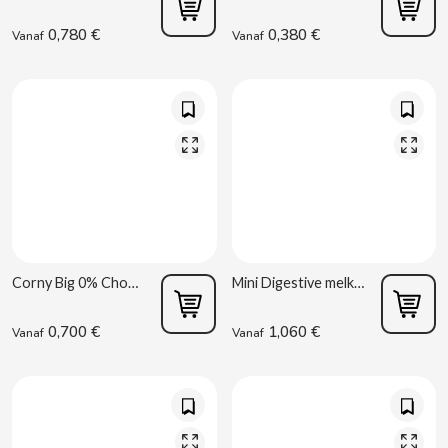
D
0,780 €
0,380 €
Vanaf
Vanaf
DAMEL
DANONE
DISTRIBUCIÓN MAYORISTA
Corny Big 0% Chocolade 40g
Mini Digestive melkchocolade 160 g Gullón prijs 1,50 € vermeld
0,700 €
1,060 €
DODOT
Vanaf
Vanaf
DON SIMON
DORITOS