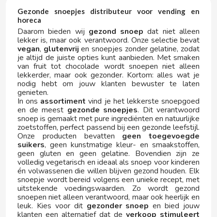
ELGORRIAGA
Gezonde snoepjes distributeur voor vending en
horeca
Daarom bieden wij
gezond snoep
dat niet alleen
ENERYETI
lekker is, maar ook verantwoord. Onze selectie bevat
vegan
,
glutenvrij
en snoepjes zonder gelatine, zodat
je altijd de juiste opties kunt aanbieden. Met smaken
ESTRELLA GALICIA
van fruit tot chocolade wordt snoepen niet alleen
lekkerder, maar ook gezonder. Kortom: alles wat je
F
nodig hebt om jouw klanten bewuster te laten
genieten.
In ons
assortiment
vind je het lekkerste snoepgoed
en de meest
gezonde snoepjes
. Dit verantwoord
snoep is gemaakt met pure ingrediënten en natuurlijke
zoetstoffen, perfect passend bij een gezonde leefstijl.
Onze producten bevatten
geen toegevoegde
suikers
, geen kunstmatige kleur- en smaakstoffen,
geen gluten en geen gelatine. Bovendien zijn ze
FACUNDO
volledig vegetarisch en ideaal als snoep voor kinderen
én volwassenen die willen blijven gezond houden. Elk
snoepje wordt bereid volgens een unieke recept, met
FANTA
uitstekende voedingswaarden. Zo wordt gezond
snoepen niet alleen verantwoord, maar ook heerlijk en
leuk. Kies voor dit
gezonder snoep
en bied jouw
FAS VENDING
klanten een alternatief dat de
verkoop stimuleert