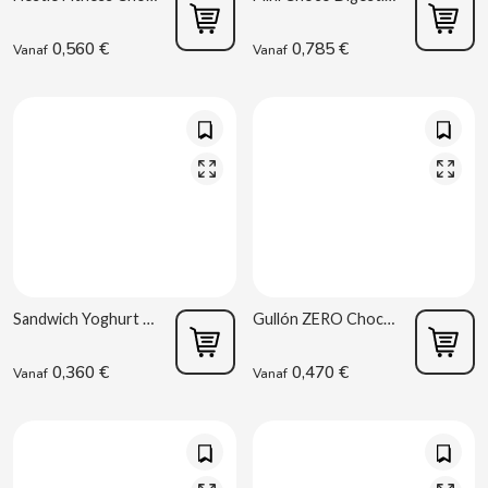
0,560 €
0,785 €
Vanaf
Vanaf
CACAOLAT
CADBURY
CAFÉ BONKA
Sandwich Yoghurt Vitalday 44 g Gullón
Gullón ZERO Chocolade Wafels S/A 60 g
CALVO
0,360 €
0,470 €
Vanaf
Vanaf
CAMPOFRIO
CANDELAS