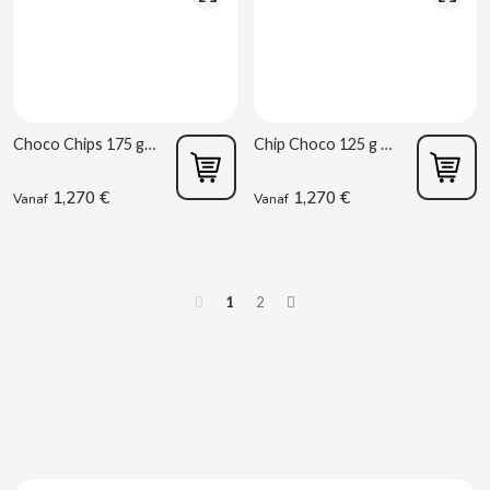
DR PEPPER
DUBBLE BUBBLE
Choco Chips 175 g Gullón prijs 1,50 € vermeld
Chip Choco 125 g Gullón
DULCESOL
1,270 €
1,270 €
Vanaf
Vanaf
DUREX
E
1
2
EL POZO