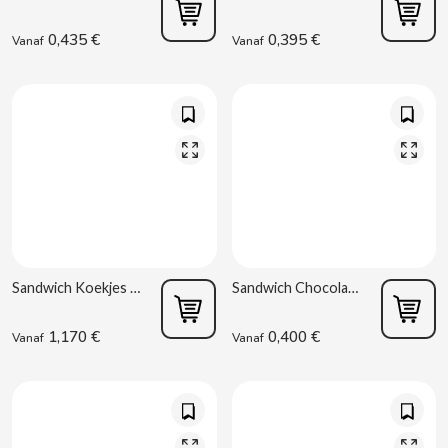
CHUPA CHUPS
0,435 €
0,395 €
Vanaf
Vanaf
CIGALA
CLIPPER
CLIX
COCACOLA
CODAN
Sandwich Koekjes met Chocoladecrème 250 g Gullón
Sandwich Chocolade Glutenvrij 45 g
COLA CAO
1,170 €
0,400 €
Vanaf
Vanaf
COMO KOMO
CONGUITOS