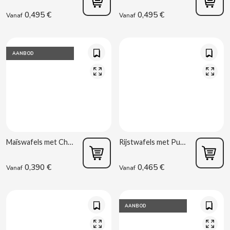
0,495 €
0,495 €
B
Vanaf
Vanaf
AANBOD
BALCONI
BALMY
Maïswafels met Chocolade Vitalday 100 g
Rijstwafels met Pure Chocolade en Sinaasappel Vitalday 34,3 g
BAZOOKA CANDY
0,390 €
0,465 €
Vanaf
Vanaf
BECO
BIANCHI VENDING
AANBOD