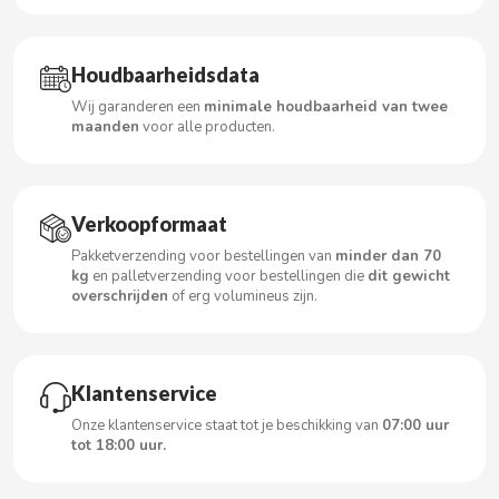
Houdbaarheidsdata
CACAOLAT
Wij garanderen een
minimale houdbaarheid van twee
maanden
voor alle producten.
CADBURY
CAFÉ BONKA
Verkoopformaat
Pakketverzending voor bestellingen van
minder dan 70
CALVO
kg
en palletverzending voor bestellingen die
dit gewicht
overschrijden
of erg volumineus zijn.
CAMPOFRIO
CANDELAS
Klantenservice
Onze klantenservice staat tot je beschikking van
07:00 uur
tot 18:00 uur.
CAPRIMO