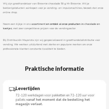
Wij zijn groothandelaar van Brownie chocolade 50 g Mr Brownie. Wil je
BOOMZA
bakkerijproducten aankopen voor je vending- en impulsmachines, bezoek dan onze
online shop.
BOP
Neem een kijkje in ons
assortiment
en ontdek al onze producten in
chocolade en
koekjes
, met zeer competitieve prijzen voor de vendingsector.
BORGES
Bij Distribución Mayorista zijn wij gespecialiseerd in groothandelsdistributie voor
BRETS
vending. We werken uitsluitend met sterke en populaire merken om onze
professionele klanten constante kwaliteit te bieden.
BRILLANTE
Praktische informatie
BUBBALOO
BURMAR
Levertijden
C
72-120 werkdagen voor pakketten en 72-120 uur voor
pallets
vanaf het moment dat de bestelling het
magazijn verlaat.