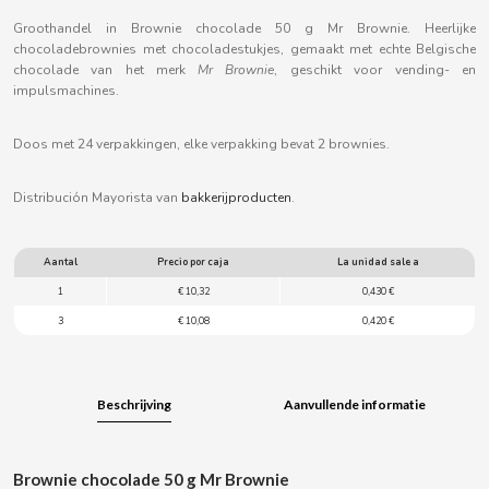
B
Groothandel in Brownie chocolade 50 g Mr Brownie. Heerlijke
chocoladebrownies met chocoladestukjes, gemaakt met echte Belgische
chocolade van het merk
Mr Brownie
, geschikt voor vending- en
impulsmachines.
Doos met 24 verpakkingen, elke verpakking bevat 2 brownies.
BALCONI
Distribución Mayorista van
bakkerijproducten
.
BALMY
Aantal
Precio por caja
La unidad sale a
BAZOOKA CANDY
1
€ 10,32
0,430 €
3
€ 10,08
0,420 €
BECO
BIANCHI VENDING
Beschrijving
Aanvullende informatie
BIMBO-MARTINEZ
Brownie chocolade 50 g Mr Brownie