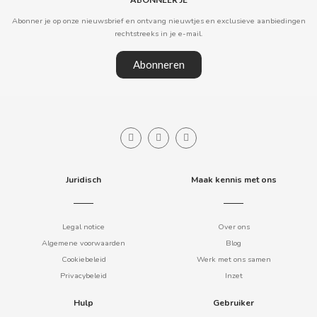
Abonner je op onze nieuwsbrief en ontvang nieuwtjes en exclusieve aanbiedingen
CLIPPER
rechtstreeks in je e-mail.
Abonneren
CLIX
COCACOLA
CODAN
Juridisch
Maak kennis met ons
COLA CAO
COMO KOMO
Legal notice
Over ons
Algemene voorwaarden
Blog
Cookiebeleid
Werk met ons samen
CONGUITOS
Privacybeleid
Inzet
CONTROL
Hulp
Gebruiker