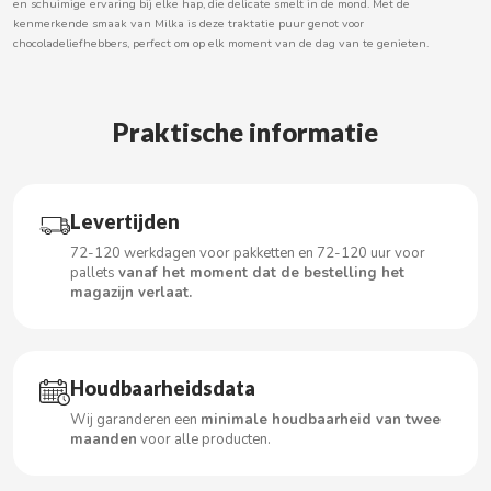
en schuimige ervaring bij elke hap, die delicate smelt in de mond. Met de
kenmerkende smaak van Milka is deze traktatie puur genot voor
chocoladeliefhebbers, perfect om op elk moment van de dag van te genieten.
CACAOLAT
Praktische informatie
CADBURY
CAFÉ BONKA
Levertijden
72-120 werkdagen voor pakketten en 72-120 uur voor
CALVO
pallets
vanaf het moment dat de bestelling het
magazijn verlaat.
CAMPOFRIO
CANDELAS
Houdbaarheidsdata
Wij garanderen een
minimale houdbaarheid van twee
CAPRIMO
maanden
voor alle producten.