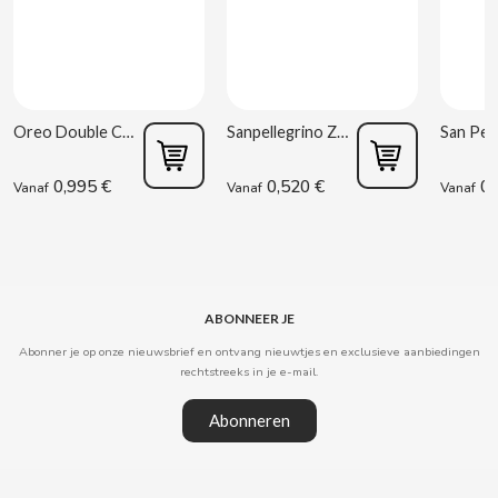
CLIPPER
CLIX
Oreo Double Cream 170 g
Sanpellegrino Zure Sinaasappel 33 cl
COCACOLA
0,995 €
0,520 €
0,
Vanaf
Vanaf
Vanaf
CODAN
COLA CAO
ABONNEER JE
COMO KOMO
Abonner je op onze nieuwsbrief en ontvang nieuwtjes en exclusieve aanbiedingen
rechtstreeks in je e-mail.
CONGUITOS
Abonneren
CONTROL