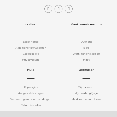
COOKIE POP & CANDY POP
COVAP
Juridisch
Maak kennis met ons
CRUSHIOUS
Legal notice
Over ons
Algemene voorwaarden
Blog
CRUZCAMPO
Cookiebeleid
Werk met ons samen
Privacybeleid
Inzet
CUÉTARA
Hulp
Gebruiker
CUEVAS
Kopersgids
Mijn account
CYCLONES CLEAR
Veelgestelde vragen
Mijn verlanglijstje
Verzending en retourzendingen
Maak een account aan
D
Retourformulier