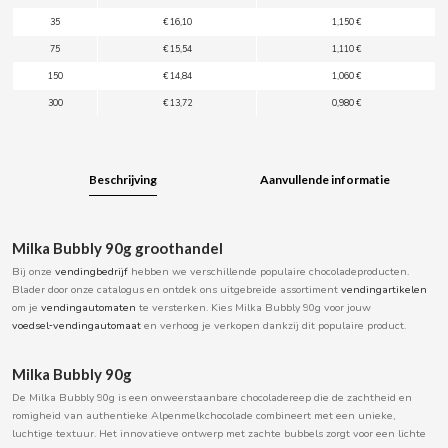
BOOMZA
35
€ 16,10
1,150 €
75
€ 15,54
1,110 €
BOP
150
€ 14,84
1,060 €
300
€ 13,72
0,980 €
BORGES
Beschrijving
Aanvullende informatie
BRETS
BRILLANTE
Milka Bubbly 90g groothandel
Bij onze
vendingbedrijf
hebben we verschillende populaire chocoladeproducten.
BUBBALOO
Blader door onze catalogus en ontdek ons uitgebreide assortiment
vendingartikelen
om je
vendingautomaten
te versterken. Kies Milka Bubbly 90g voor jouw
voedsel‑vendingautomaat
en verhoog je verkopen dankzij dit populaire product.
BURMAR
Milka Bubbly 90g
C
De Milka Bubbly 90g is een onweerstaanbare chocoladereep die de zachtheid en
romigheid van authentieke Alpenmelkchocolade combineert met een unieke,
luchtige textuur. Het innovatieve ontwerp met zachte bubbels zorgt voor een lichte