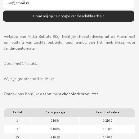
B
Verkoop van Milka Bubbly 90g, heerlijke chocoladereep uit de Alpen met
een vulling van zachte bubbels, puur genot, van het merk
Milka,
voor
BALCONI
vendingautomaten.
BALMY
Doos met 14 stuks.
BAZOOKA CANDY
Wij zijn groothandel in
Milka.
Ontdek ons heerlijke assortiment
chocoladeproducten.
BECO
BIANCHI VENDING
Aantal
Precio por caja
La unidad sale a
1
€ 16,94
1,210 €
BIMBO-MARTINEZ
5
€ 16,66
1,190 €
10
€ 16,38
1,170 €