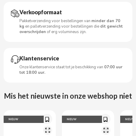
CARRETILLA
Verkoopformaat
CASAMAYOR
Pakketverzending voor bestellingen van
minder dan 70
kg
en palletverzending voor bestellingen die
dit gewicht
overschrijden
of erg volumineus zijn.
CERDÁN CARAMELOS
CHAMP HIGH
Klantenservice
Onze klantenservice staat tot je beschikking van
07:00 uur
CHEETOS
tot 18:00 uur.
CHIPS AHOY
Mis het nieuwste in onze webshop niet
CHOCOLATES VALOR
CHUPA CHUPS
NIEUW
NIEUW
NIEUW
CIGALA