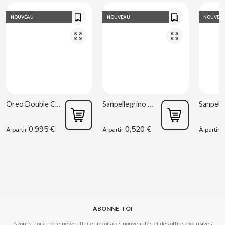
NOUVEAU
NOUVEAU
NOUVEA
CLIPPER
CLIX
COCACOLA
CODAN
Oreo Double Cream 170 g
Sanpellegrino Orange acidulée 33 cl
0,995 €
0,520 €
0
À partir
À partir
À partir
COLA CAO
COMO KOMO
CONGUITOS
ABONNE-TOI
CONTROL
Abonne-toi à notre newsletter et reçois des nouveautés et des offres exclusives