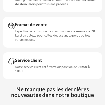
CARRETILLA
de deux mois
pour tous nos produits.
CASAMAYOR
Format de vente
CERDÁN CARAMELOS
Expédition en colis pour les commandes
de moins de 70
kg
et en palette pour celles dépassant ce poids ou très
CHAMP HIGH
volumineuses.
CHEETOS
Service client
CHIPS AHOY
Notre service client est à votre disposition de
07h00 à
18h00.
CHOCOLATES VALOR
Ne manque pas les dernières
CHUPA CHUPS
nouveautés dans notre boutique
CIGALA