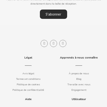
directement dans ta boîte de réception.
COOKIE POP & CANDY POP
S'abonner
COVAP
CRUSHIOUS
CRUZCAMPO
Légal
Apprends à nous connaître
CUÉTARA
CUEVAS
Avis légal
À propos de nous
Termes et conditions
Blog
CYCLONES CLEAR
Politique de cookies
Travaille avec nous
Politique de confidentialité
Engagement
D
Aide
Utilisateur