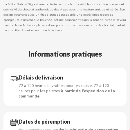
La Milka Bubbly 90g est une tablette de chocolat irrésistible qui combine douceur et
crémosité du chocolat authentique des Alpes avec une texture unique et aérée. Son
design innovant avec un filet à bulles douces crée une expérience légère et
spongieuse dans chaque bouchée, défaire doucement dans la bouche. Avec la saveur
CACAOLAT
immuable de Milka, ce plaisir est un plaisir pur pour les amateurs de chocolat, parfait
pour profiter à tout moment de la journée.
CADBURY
Informations pratiques
CAFÉ BONKA
CALVO
Délais de livraison
CAMPOFRIO
72 à 120 heures ouvrables pour les colis et 72 à 120
heures pour les palettes
à partir de l’expédition de la
commande.
CANDELAS
CAPRIMO
Dates de péremption
Nous garantissons une durée
minimale de conservation