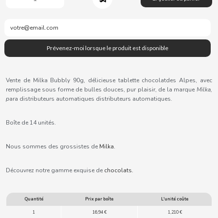
B
BALCONI
Vente de Milka Bubbly 90g, délicieuse tablette chocolatdes Alpes, avec
remplissage sous forme de bulles douces, pur plaisir, de la marque
Milka,
BALMY
p
ara distributeurs automatiques distributeurs automatiques.
BAZOOKA CANDY
Boîte de 14 unités.
Nous sommes des grossistes de
Milka.
BECO
Découvrez notre gamme exquise de
chocolats.
BIANCHI VENDING
Quantité
Prix par boîte
L'unité coûte
BIMBO-MARTINEZ
1
16,94 €
1,210 €