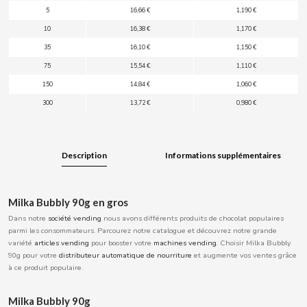
5
16,66 €
1,190 €
BOOMZA
10
16,38 €
1,170 €
35
16,10 €
1,150 €
BOP
75
15,54 €
1,110 €
150
14,84 €
1,060 €
BORGES
300
13,72 €
0,980 €
BRETS
Description
Informations supplémentaires
BRILLANTE
BUBBALOO
Milka Bubbly 90g en gros
Dans notre
société vending
nous avons différents produits de chocolat populaires
parmi les consommateurs. Parcourez notre catalogue et découvrez notre grande
BURMAR
variété
articles
vending
pour booster votre
machines
vending
. Choisir Milka Bubbly
90g pour votre
distributeur automatique de
nourriture
et augmente vos ventes grâce
C
à ce produit populaire.
Milka Bubbly 90g