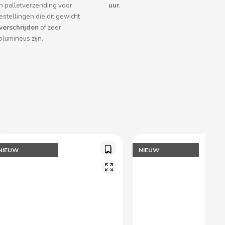
n palletverzending voor
uur
.
estellingen die dit gewicht
verschrijden
of zeer
olumineus zijn.
NIEUW
NIEUW