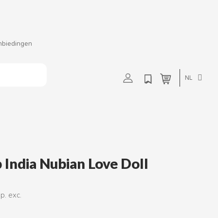
nbiedingen
t
u
v
w
NL
India Nubian Love Doll
p. exc.