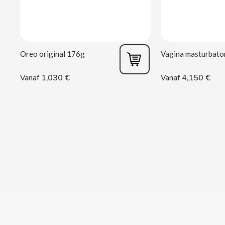
CACAOLAT
CADBURY
Oreo original 176g
CAFÉ BONKA
1,030 €
4,150 €
Vanaf
Vanaf
CALVO
CAMPOFRIO
CANDELAS
CAPRIMO
CARRETILLA