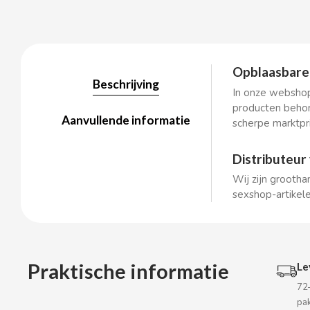
BALCONI
Opblaasbare 
Beschrijving
In onze webshop
BALMY
producten behor
Aanvullende informatie
scherpe marktpri
BAZOOKA CANDY
Distributeur
BECO
Wij zijn grootha
sexshop-artikele
BIANCHI VENDING
BIMBO-MARTINEZ
Praktische informatie
Le
BOOMZA
72
pa