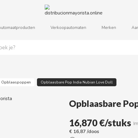
Automaatproducten
Verkoopautomaten
Merken
Aa
j
k
l
m
n
o
p
q
r
s
Opblaaspoppen
Opblaasbare Pop India Nubian Love Doll
Opblaasbare Pop 
16,870 €/stuks
Im
€ 16,87 /doos