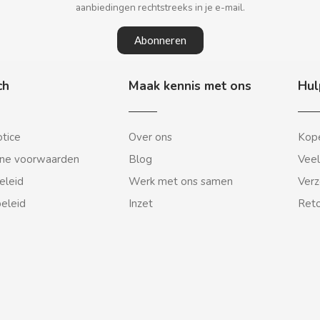
aanbiedingen rechtstreeks in je e-mail.
Abonneren
ch
Maak kennis met ons
Hul
otice
Over ons
Kope
ne voorwaarden
Blog
Veel
eleid
Werk met ons samen
Verz
beleid
Inzet
Reto