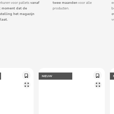
rkuren voor pallets
vanaf
twee maanden
voor alle
e
t moment dat de
producten.
b
stelling het magazijn
o
laat.
v
NIEUW