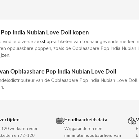
Pop India Nubian Love Doll kopen
 vind je diverse
sexshop
-artikelen van toonaangevende merken me
en opblaasbare poppen, zoals de Opblaasbare Pop India Nubian 
jzen.
 van Opblaasbare Pop India Nubian Love Doll
ndelsdistributeur van de Opblaasbare Pop India Nubian Love Doll.
n.
vertijden
Houdbaarheidsdata
V
–120 werkuren voor
Wij garanderen een
P
kketten en 72–120
minimale houdbaarheid van
b