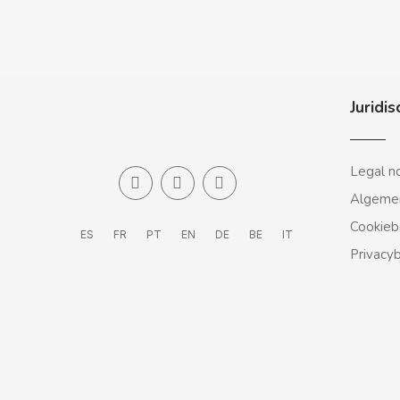
CASAMAYOR
CERDÁN CARAMELOS
CHAMP HIGH
Juridis
CHEETOS
Legal n
CHIPS AHOY
Algeme
Cookieb
ES
FR
PT
EN
DE
BE
IT
CHOCOLATES VALOR
Privacy
CHUPA CHUPS
CIGALA
CLIPPER