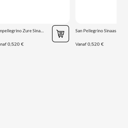
Sanpellegrino Zure Sinaasappel 33 cl
San Pellegrino Sinaasappel 33 cl
0,520 €
0,520 €
naf
Vanaf