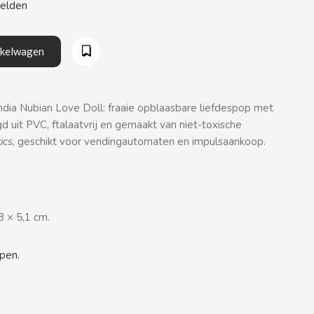
eelden
nkelwagen
ia Nubian Love Doll: fraaie opblaasbare liefdespop met
d uit PVC, ftalaatvrij en gemaakt van niet-toxische
ics
, geschikt voor vendingautomaten en impulsaankoop.
8 × 5,1 cm.
pen.