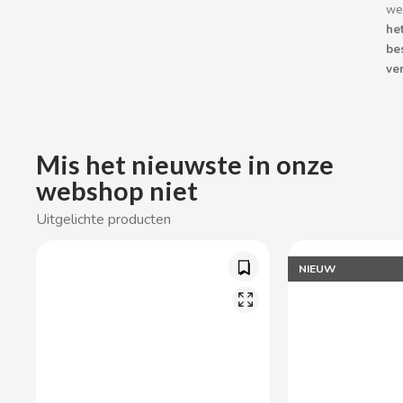
BOP
we
he
be
BORGES
ver
BRETS
BRILLANTE
Mis het nieuwste in onze
webshop niet
BUBBALOO
Uitgelichte producten
BURMAR
NIEUW
C