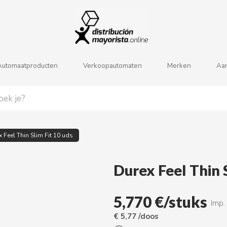
j
k
l
m
n
o
p
q
r
s
Automaatproducten
Verkoopautomaten
Merken
Aa
 Feel Thin Slim Fit 10 uds
Durex Feel Thin S
5,770 €/stuks
Imp.
€ 5,77 /doos