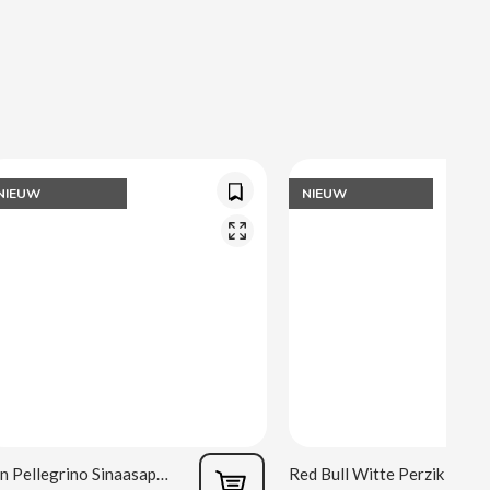
NIEUW
NIEUW
San Pellegrino Sinaasappel 33 cl
Red Bull Witte Perzik 250 ml