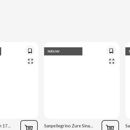
NIEUW
Oreo Double Cream 170 g
Sanpellegrino Zure Sinaasappel 33 cl