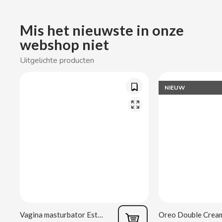
CACAOLAT
Mis het nieuwste in onze
CADBURY
webshop niet
Uitgelichte producten
CAFÉ BONKA
NIEUW
CALVO
CAMPOFRIO
CANDELAS
CAPRIMO
CARRETILLA
Vagina masturbator Estela Galáctica