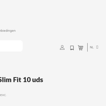
t
u
v
w
nbiedingen
NL
lim Fit 10 uds
 exc.