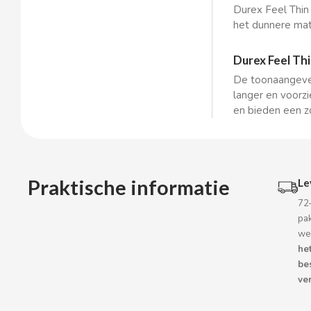
BOP
Durex Feel Thin 
het dunnere mat
BORGES
Durex Feel Thi
De toonaangeven
BRETS
langer en voorz
en bieden een z
BRILLANTE
BUBBALOO
Praktische informatie
Le
BURMAR
72
pa
C
we
he
be
ver