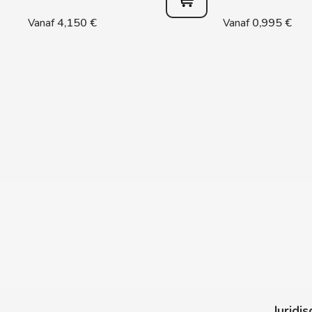
CASAMAYOR
4,150 €
0,995 €
Vanaf
Vanaf
CERDÁN CARAMELOS
CHAMP HIGH
CHEETOS
CHIPS AHOY
CHOCOLATES VALOR
CHUPA CHUPS
CIGALA
CLIPPER
Juridis