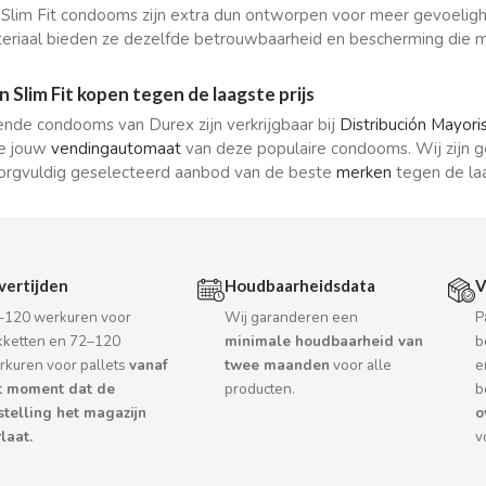
Slim Fit condooms zijn extra dun ontworpen voor meer gevoelighei
eriaal bieden ze dezelfde betrouwbaarheid en bescherming die 
n Slim Fit kopen tegen de laagste prijs
de condooms van Durex zijn verkrijgbaar bij
Distribución Mayori
ie jouw
vendingautomaat
van deze populaire condooms. Wij zijn g
orgvuldig geselecteerd aanbod van de beste
merken
tegen de laa
vertijden
Houdbaarheidsdata
V
–120 werkuren voor
Wij garanderen een
P
kketten en 72–120
minimale houdbaarheid van
b
rkuren voor pallets
vanaf
twee maanden
voor alle
e
t moment dat de
producten.
b
stelling het magazijn
o
laat.
v