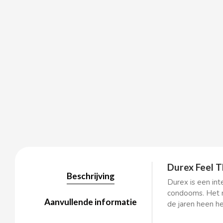
BALCONI
BALMY
BAZOOKA CANDY
BECO
BIANCHI VENDING
Durex Feel Th
BIMBO-MARTINEZ
Beschrijving
Durex is een in
condooms. Het m
Aanvullende informatie
BOOMZA
de jaren heen he