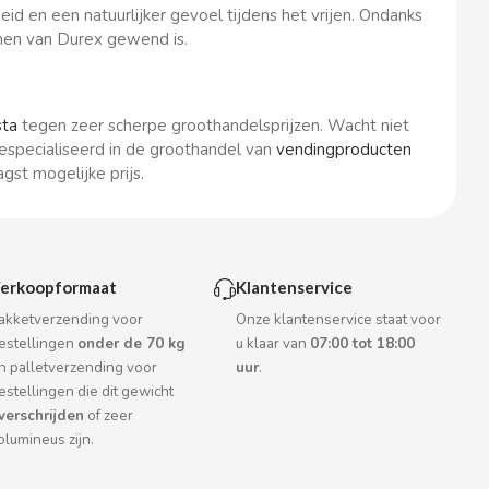
d en een natuurlijker gevoel tijdens het vrijen. Ondanks
men van Durex gewend is.
sta
tegen zeer scherpe groothandelsprijzen. Wacht niet
especialiseerd in de groothandel van
vendingproducten
gst mogelijke prijs.
erkoopformaat
Klantenservice
akketverzending voor
Onze klantenservice staat voor
estellingen
onder de 70 kg
u klaar van
07:00 tot 18:00
n palletverzending voor
uur
.
estellingen die dit gewicht
verschrijden
of zeer
olumineus zijn.