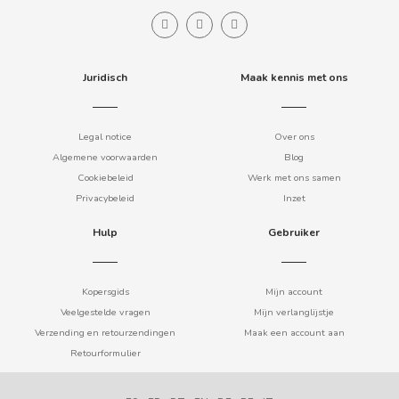
CLIPPER
Juridisch
Maak kennis met ons
CLIX
COCACOLA
Legal notice
Over ons
Algemene voorwaarden
Blog
Cookiebeleid
Werk met ons samen
CODAN
Privacybeleid
Inzet
COLA CAO
Hulp
Gebruiker
COMO KOMO
Kopersgids
Mijn account
Veelgestelde vragen
Mijn verlanglijstje
CONGUITOS
Verzending en retourzendingen
Maak een account aan
Retourformulier
CONTROL