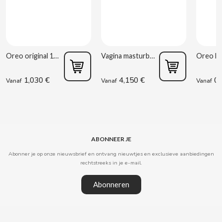
CARRETILLA
CASAMAYOR
Oreo original 176g
Vagina masturbator Estela Galáctica
CERDÁN CARAMELOS
1,030 €
4,150 €
0,
Vanaf
Vanaf
Vanaf
CHAMP HIGH
CHEETOS
CHIPS AHOY
ABONNEER JE
Abonner je op onze nieuwsbrief en ontvang nieuwtjes en exclusieve aanbiedingen
rechtstreeks in je e-mail.
CHOCOLATES VALOR
Abonneren
CHUPA CHUPS
CIGALA