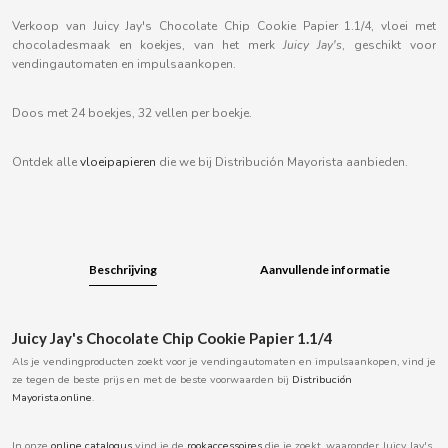
B
Verkoop van Juicy Jay's Chocolate Chip Cookie Papier 1.1/4, vloei met
chocoladesmaak en koekjes, van het merk
Juicy Jay's
, geschikt voor
vendingautomaten en impulsaankopen.
Doos met 24 boekjes, 32 vellen per boekje.
BALCONI
Ontdek alle
vloeipapieren
die we bij Distribución Mayorista aanbieden.
BALMY
BAZOOKA CANDY
Beschrijving
Aanvullende informatie
BECO
Juicy Jay's Chocolate Chip Cookie Papier 1.1/4
BIANCHI VENDING
Als je vendingproducten zoekt voor je vendingautomaten en impulsaankopen, vind je
ze tegen de beste prijs en met de beste voorwaarden bij
Distribución
Mayorista.online
.
BIMBO-MARTINEZ
In onze
online catalogus
vind je de
rookaccessoires
die je zoekt, waaronder Juicy Jay's