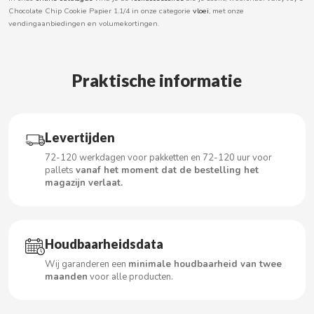
Chocolate Chip Cookie Papier 1.1/4 in onze categorie
vloei
, met onze
BOOMZA
vendingaanbiedingen en volumekortingen.
BOP
Praktische informatie
BORGES
BRETS
Levertijden
72-120 werkdagen voor pakketten en 72-120 uur voor
BRILLANTE
pallets
vanaf het moment dat de bestelling het
magazijn verlaat.
BUBBALOO
BURMAR
Houdbaarheidsdata
Wij garanderen een
minimale houdbaarheid van twee
C
maanden
voor alle producten.