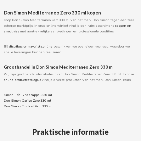
BOOMZA
Don Simon Mediterraneo Zero 330 ml kopen
Koop Don Simon Mediterraneo Zero 330 ml van het merk Don Simón tegen een zeer
BOP
scherpe marktprijs. In onze online winkel vind je een ruim assortiment
sappen en
smoothies
met aantrekkelijke aanbiedingen en professionele condities.
BORGES
Bij
distribucionmayorista.online
beschikken we over eigen voorraad, waardoor we
snelle leveringen kunnen realiseren.
BRETS
Groothandel in Don Simon Mediterraneo Zero 330 ml
BRILLANTE
Wij zijn groothandelsdistributeur van Don Simon Mediterraneo Zero 330 ml. In onze
online productcatalogus
vind je diverse producten van het merk Don Simón, zoals:
BUBBALOO
Simon Life Sinaasappel 330 ml
Don Simon Caribe Zero 330 ml
Don Simon Tropical Zero 330 ml
BURMAR
C
Praktische informatie