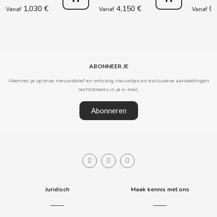
1,030 €
4,150 €
0,
Vanaf
Vanaf
Vanaf
CLIPPER
CLIX
ABONNEER JE
COCACOLA
Abonner je op onze nieuwsbrief en ontvang nieuwtjes en exclusieve aanbiedingen
rechtstreeks in je e-mail.
CODAN
Abonneren
COLA CAO
COMO KOMO
CONGUITOS
Juridisch
Maak kennis met ons
CONTROL