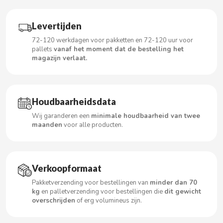
Levertijden
CACAOLAT
72-120 werkdagen voor pakketten en 72-120 uur voor
pallets
vanaf het moment dat de bestelling het
magazijn verlaat.
CADBURY
CAFÉ BONKA
Houdbaarheidsdata
Wij garanderen een
minimale houdbaarheid van twee
CALVO
maanden
voor alle producten.
CAMPOFRIO
Verkoopformaat
CANDELAS
Pakketverzending voor bestellingen van
minder dan 70
kg
en palletverzending voor bestellingen die
dit gewicht
CAPRIMO
overschrijden
of erg volumineus zijn.