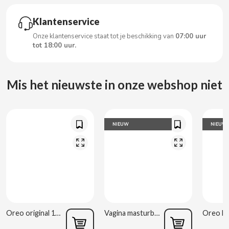
CARRETILLA
Klantenservice
CASAMAYOR
Onze klantenservice staat tot je beschikking van
07:00 uur
tot 18:00 uur.
CERDÁN CARAMELOS
Mis het nieuwste in onze webshop niet
CHAMP HIGH
CHEETOS
NIEUW
NIEUW
CHIPS AHOY
CHOCOLATES VALOR
CHUPA CHUPS
Oreo original 176g
Vagina masturbator Estela Galáctica
CIGALA