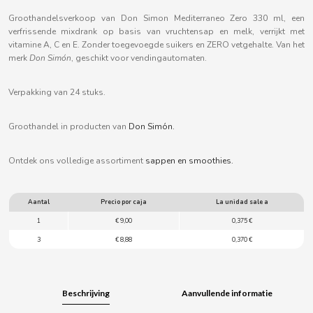
B
Groothandelsverkoop van Don Simon Mediterraneo Zero 330 ml, een
verfrissende mixdrank op basis van vruchtensap en melk, verrijkt met
vitamine A, C en E. Zonder toegevoegde suikers en ZERO vetgehalte. Van het
merk
Don Simón
, geschikt voor vendingautomaten.
Verpakking van 24 stuks.
BALCONI
Groothandel in producten van
Don Simón.
BALMY
Ontdek ons volledige assortiment
sappen en smoothies.
BAZOOKA CANDY
Aantal
Precio por caja
La unidad sale a
BECO
1
€ 9,00
0,375 €
3
€ 8,88
0,370 €
BIANCHI VENDING
BIMBO-MARTINEZ
Beschrijving
Aanvullende informatie