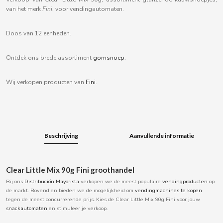
B
van het merk
Fini
, voor vendingautomaten.
Doos van 12 eenheden.
Ontdek ons brede assortiment
gomsnoep
.
BALCONI
Wij verkopen producten van
Fini
.
BALMY
BAZOOKA CANDY
Beschrijving
Aanvullende informatie
BECO
Clear Little Mix 90g Fini groothandel
BIANCHI VENDING
Bij ons
Distribución Mayorista
verkopen we de meest populaire
vendingproducten
op
de markt. Bovendien bieden we de mogelijkheid om
vendingmachines te kopen
tegen de meest concurrerende prijs. Kies de Clear Little Mix 90g Fini voor jouw
BIMBO-MARTINEZ
snackautomaten
en stimuleer je verkoop.