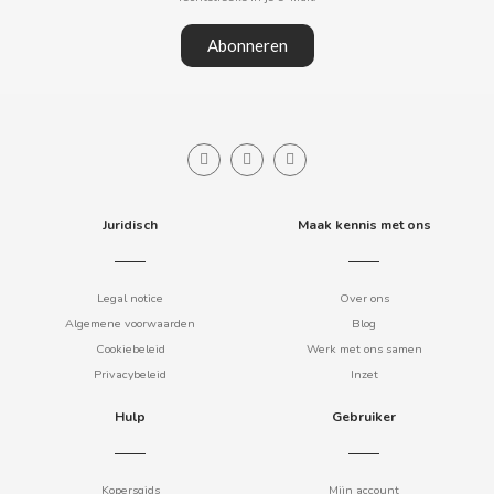
Abonneren
CLIPPER
CLIX
COCACOLA
Juridisch
Maak kennis met ons
CODAN
COLA CAO
Legal notice
Over ons
Algemene voorwaarden
Blog
COMO KOMO
Cookiebeleid
Werk met ons samen
Privacybeleid
Inzet
CONGUITOS
Hulp
Gebruiker
CONTROL
Kopersgids
Mijn account