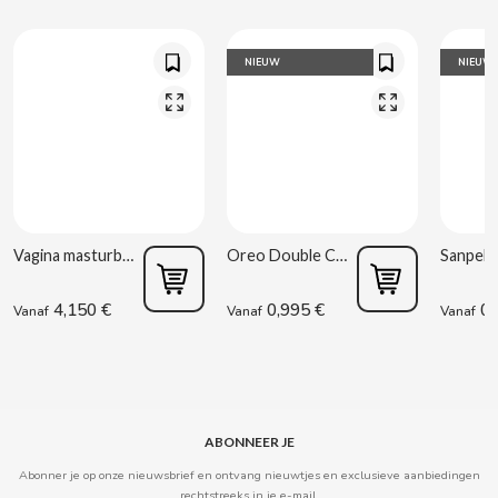
CARRETILLA
NIEUW
NIEUW
CASAMAYOR
CERDÁN CARAMELOS
CHAMP HIGH
CHEETOS
Vagina masturbator Estela Galáctica
Oreo Double Cream 170 g
4,150 €
0,995 €
0,
CHIPS AHOY
Vanaf
Vanaf
Vanaf
CHOCOLATES VALOR
CHUPA CHUPS
ABONNEER JE
Abonner je op onze nieuwsbrief en ontvang nieuwtjes en exclusieve aanbiedingen
CIGALA
rechtstreeks in je e-mail.