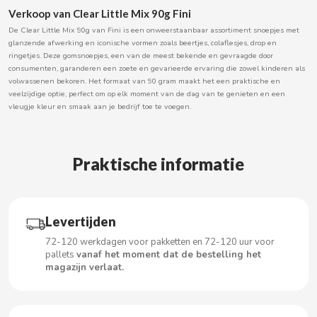
Verkoop van Clear Little Mix 90g Fini
BOOMZA
De Clear Little Mix 90g van Fini is een onweerstaanbaar assortiment snoepjes met
glanzende afwerking en iconische vormen zoals beertjes, colaflesjes, drop en
BOP
ringetjes. Deze gomsnoepjes, een van de meest bekende en gevraagde door
consumenten, garanderen een zoete en gevarieerde ervaring die zowel kinderen als
volwassenen bekoren. Het formaat van 90 gram maakt het een praktische en
BORGES
veelzijdige optie, perfect om op elk moment van de dag van te genieten en een
vleugje kleur en smaak aan je bedrijf toe te voegen.
BRETS
Praktische informatie
BRILLANTE
BUBBALOO
Levertijden
72-120 werkdagen voor pakketten en 72-120 uur voor
BURMAR
pallets
vanaf het moment dat de bestelling het
magazijn verlaat.
C