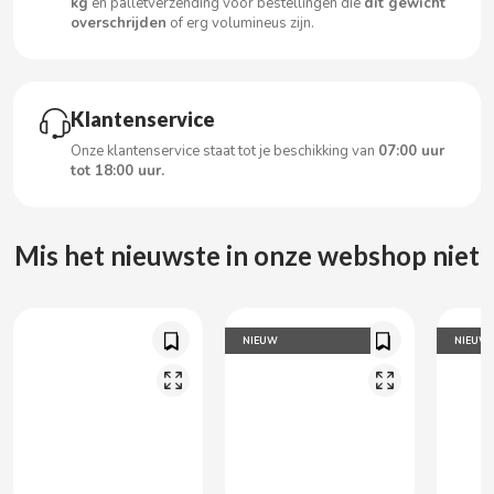
kg
en palletverzending voor bestellingen die
dit gewicht
CARRETILLA
overschrijden
of erg volumineus zijn.
CASAMAYOR
Klantenservice
CERDÁN CARAMELOS
Onze klantenservice staat tot je beschikking van
07:00 uur
tot 18:00 uur.
CHAMP HIGH
CHEETOS
Mis het nieuwste in onze webshop niet
CHIPS AHOY
NIEUW
NIEUW
CHOCOLATES VALOR
CHUPA CHUPS
CIGALA