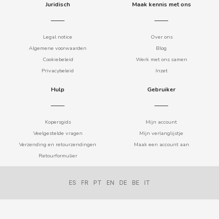
Juridisch
Maak kennis met ons
COOKIE POP & CANDY POP
Legal notice
Over ons
COVAP
Algemene voorwaarden
Blog
Cookiebeleid
Werk met ons samen
CRUSHIOUS
Privacybeleid
Inzet
Hulp
Gebruiker
CRUZCAMPO
CUÉTARA
Kopersgids
Mijn account
Veelgestelde vragen
Mijn verlanglijstje
Verzending en retourzendingen
Maak een account aan
CUEVAS
Retourformulier
CYCLONES CLEAR
ES
FR
PT
EN
DE
BE
IT
D