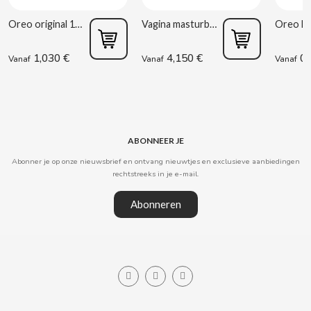
Oreo original 176g
Vagina masturbator Estela Galáctica
CLIPPER
1,030 €
4,150 €
0,
Vanaf
Vanaf
Vanaf
CLIX
COCACOLA
ABONNEER JE
CODAN
Abonner je op onze nieuwsbrief en ontvang nieuwtjes en exclusieve aanbiedingen
rechtstreeks in je e-mail.
COLA CAO
Abonneren
COMO KOMO
CONGUITOS
CONTROL