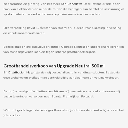
met carnitine en ginseng, van het merk
San Benedetto
. Deze isotone drank is een
BOOMZA
bron van elektrolyten en minerale zouten die bijdragen aan herstel na inspanning of
sportactiviteiten, waardoor het een populaire keuze is onder sporters.
BOP
Elke verpakking bevat 12 flessen van 500 ml en is ideaal voor plaatsing in vending-
en impulsaankoopautomaten.
BORGES
Bezoek onze online catalogus en ontdek Upgrade Neutral en andere energiedranken
BRETS
van toonaangevende merken tegen scherpe groothandelsprijzen.
Groothandelsverkoop van Upgrade Neutral 500 ml
BRILLANTE
Bij
Distribución Mayorista
zijn wij gespecialiseerd in vendingproducten. Bestel via
onze webshop en profiteer van aantrekkelijke aanbiedingen en volumekortingen.
BUBBALOO
Dankzij onze eigen faciliteiten beschikken wij over ruime voorraad en kunnen wij
snelle leveringen verzorgen naar Spanje, Frankrijk en Portugal.
BURMAR
Wilt u Upgrade tegen de beste groothandelsprijs inkopen, dan bent u bij ons aan het
C
juiste adres.