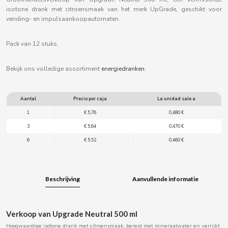
B
isotone drank met citroensmaak van het merk UpGrade, geschikt voor
vending- en impulsaankoopautomaten.
Pack van 12 stuks.
Bekijk ons volledige assortiment
energiedranken
.
BALCONI
Aantal
Precio por caja
La unidad sale a
BALMY
1
€ 5,76
0,480 €
3
€ 5,64
0,470 €
BAZOOKA CANDY
6
€ 5,52
0,460 €
BECO
Beschrijving
Aanvullende informatie
BIANCHI VENDING
BIMBO-MARTINEZ
Verkoop van Upgrade Neutral 500 ml
Hoogwaardige isotone drank met citroensmaak, bereid met mineraalwater en verrijkt