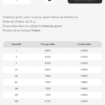
B
Chewing-gums sans sucre au goût intense de framboise.
Boîte de 16 étuis de 21 g.
Disponible dans la catégorie
chewing-gums
.
Produit de la marque
Trident
.
BALCONI
Quantité
Prix par boîte
L'unité coûte
BALMY
1
8,40 €
0,525 €
3
8,32 €
0,520 €
BAZOOKA CANDY
7
8,16 €
0,510 €
15
8,00 €
0,500 €
BECO
30
7,84 €
0,490 €
60
7,68 €
0,480 €
BIANCHI VENDING
140
7,36 €
0,460 €
270
7,20 €
0,450 €
BIMBO-MARTINEZ
540
6,72 €
0,420 €