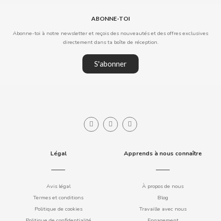
ABONNE-TOI
Abonne-toi à notre newsletter et reçois des nouveautés et des offres exclusives
DAMEL
directement dans ta boîte de réception.
S'abonner
DANONE
DISTRIBUCIÓN MAYORISTA
DODOT
DON SIMON
Légal
Apprends à nous connaître
DORITOS
Avis légal
À propos de nous
Termes et conditions
Blog
DR PEPPER
Politique de cookies
Travaille avec nous
Politique de confidentialité
Engagement