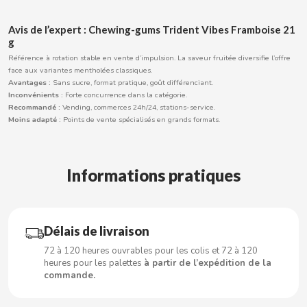
CARRETILLA
Avis de l’expert : Chewing-gums Trident Vibes Framboise 21
g
CASAMAYOR
Référence à rotation stable en vente d’impulsion. La saveur fruitée diversifie l’offre
face aux variantes mentholées classiques.
CERDÁN CARAMELOS
Avantages :
Sans sucre, format pratique, goût différenciant.
Inconvénients :
Forte concurrence dans la catégorie.
Recommandé :
Vending, commerces 24h/24, stations-service.
CHAMP HIGH
Moins adapté :
Points de vente spécialisés en grands formats.
CHEETOS
Informations pratiques
CHIPS AHOY
CHOCOLATES VALOR
Délais de livraison
72 à 120 heures ouvrables pour les colis et 72 à 120
heures pour les palettes
à partir de l’expédition de la
CHUPA CHUPS
commande.
CIGALA