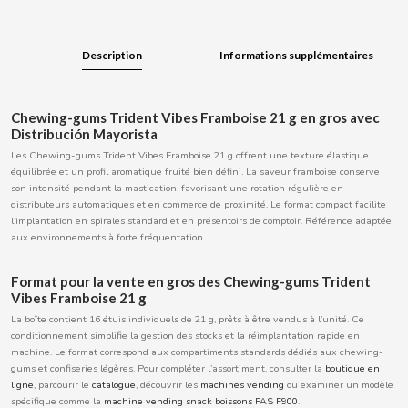
BOOMZA
Description
Informations supplémentaires
BOP
BORGES
Chewing-gums Trident Vibes Framboise 21 g en gros avec
Distribución Mayorista
Les Chewing-gums Trident Vibes Framboise 21 g offrent une texture élastique
BRETS
équilibrée et un profil aromatique fruité bien défini. La saveur framboise conserve
son intensité pendant la mastication, favorisant une rotation régulière en
distributeurs automatiques et en commerce de proximité. Le format compact facilite
BRILLANTE
l’implantation en spirales standard et en présentoirs de comptoir. Référence adaptée
aux environnements à forte fréquentation.
BUBBALOO
Format pour la vente en gros des Chewing-gums Trident
Vibes Framboise 21 g
BURMAR
La boîte contient 16 étuis individuels de 21 g, prêts à être vendus à l’unité. Ce
conditionnement simplifie la gestion des stocks et la réimplantation rapide en
machine. Le format correspond aux compartiments standards dédiés aux chewing-
C
gums et confiseries légères. Pour compléter l’assortiment, consulter la
boutique en
ligne
, parcourir le
catalogue
, découvrir les
machines vending
ou examiner un modèle
spécifique comme la
machine vending snack boissons FAS F900
.