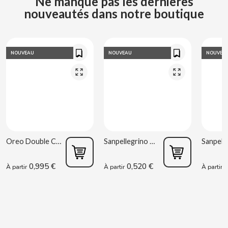
Ne manque pas les dernières
nouveautés dans notre boutique
COOKIE POP & CANDY POP
COVAP
NOUVEAU
NOUVEAU
NOUVEA
CRUSHIOUS
CRUZCAMPO
CUÉTARA
Oreo Double Cream 170 g
Sanpellegrino Orange acidulée 33 cl
CUEVAS
0,995 €
0,520 €
0
À partir
À partir
À partir
CYCLONES CLEAR
D