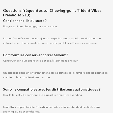
Questions fréquentes sur Chewing-gums Trident Vibes
Framboise 21 g
CACAOLAT
Contiennent-ils du sucre ?
Non, ce sont des chewing-gums sans sucre.
CADBURY
Ils sont formulés sans sucres ajoutés, ce qui les rend adaptés aux distributeurs
automatiques et aux points de vente privilégiant les références sans sucre.
CAFÉ BONKA
Comment les conserver correctement ?
CALVO
Conserver dans un endroit frais et sec, à l’abri de la chaleur.
Un stockage dans un environnement sec et protégé de la lumière directe permet de
CAMPOFRIO
maintenir leur qualité et leur texture.
CANDELAS
Sont-ils compatibles avec les distributeurs automatiques ?
Oui, le format 21 g convient à la plupart des machines vending.
CAPRIMO
Leur étui compact facilite l’insertion dans des spirales standard destinées aux
chewing-gums et confiseries.