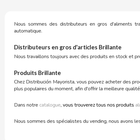
Sucreries
Palomitas al por mayor
Poupées gonflables
Papier fumant 1. 1/4
Boissons rafraîchissantes
Solubles
Jouets érotiques
Vapeurs
Distributeurs d'eau
ALEDA
Torreznos al por mayor
Snacks - Salé
Nous sommes des distributeurs en gros d'aliments trait
Jus - Milkshakes
Masturbateurs
ALIVE
automatique.
Anacardos al por mayor
Parapharmacie
Vibrateurs
Distributeurs en gros d'articles Brillante
AMSTEL
Sex Shop
Nous travaillons toujours avec des produits en stock et p
ABS
AQUARIUS
Produits Brillante
Articles de fumeur
ARRUABARRENA
Chez Distribución Mayorista, vous pouvez acheter des prod
plus populaires du moment, afin d'offrir la meilleure qualit
Consommables pour distributrices
ARTIACH - CUÉTARA
Dans notre
catalogue
, vous trouverez tous nos produits
al
ASINEZ
Nous sommes des spécialistes du vending, nous avons les m
B