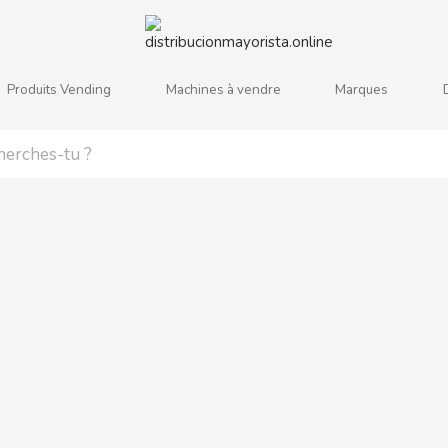
Produits Vending
Machines à vendre
Marques
j
k
l
m
n
o
p
q
r
s