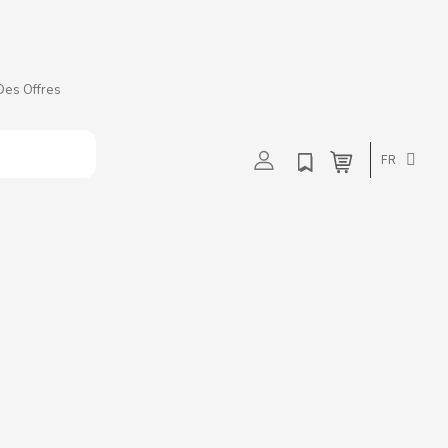
Des Offres
t
u
v
w
FR