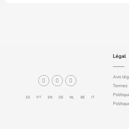
BALCONI
BALMY
Légal
BAZOOKA CANDY
Avis lég
BECO
Termes 
Politiqu
ES
PT
EN
DE
NL
BE
IT
BIANCHI VENDING
Politiqu
BIMBO-MARTINEZ