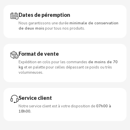
CARRETILLA
Dates de péremption
CASAMAYOR
Nous garantissons une durée
minimale de conservation
de deux mois
pour tous nos produits.
CERDÁN CARAMELOS
CHAMP HIGH
Format de vente
Expédition en colis pour les commandes
de moins de 70
CHEETOS
kg
et en palette pour celles dépassant ce poids ou très
volumineuses.
CHIPS AHOY
CHOCOLATES VALOR
Service client
Notre service client est à votre disposition de
07h00 à
18h00.
CHUPA CHUPS
CIGALA