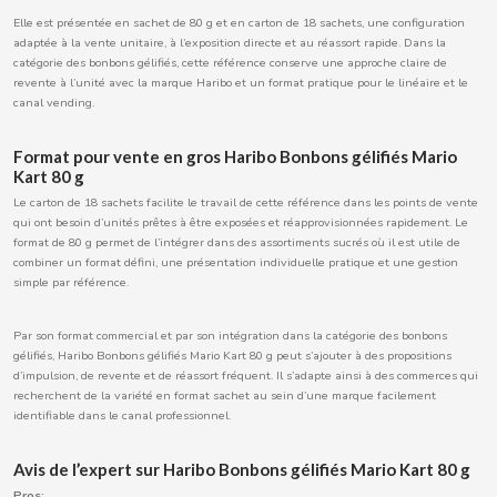
BOOMZA
Elle est présentée en sachet de 80 g et en carton de 18 sachets, une configuration
adaptée à la vente unitaire, à l’exposition directe et au réassort rapide. Dans la
catégorie des bonbons gélifiés, cette référence conserve une approche claire de
BOP
revente à l’unité avec la marque Haribo et un format pratique pour le linéaire et le
canal vending.
BORGES
Format pour vente en gros Haribo Bonbons gélifiés Mario
Kart 80 g
BRETS
Le carton de 18 sachets facilite le travail de cette référence dans les points de vente
qui ont besoin d’unités prêtes à être exposées et réapprovisionnées rapidement. Le
format de 80 g permet de l’intégrer dans des assortiments sucrés où il est utile de
BRILLANTE
combiner un format défini, une présentation individuelle pratique et une gestion
simple par référence.
BUBBALOO
Par son format commercial et par son intégration dans la catégorie des bonbons
gélifiés, Haribo Bonbons gélifiés Mario Kart 80 g peut s’ajouter à des propositions
d’impulsion, de revente et de réassort fréquent. Il s’adapte ainsi à des commerces qui
BURMAR
recherchent de la variété en format sachet au sein d’une marque facilement
identifiable dans le canal professionnel.
C
Avis de l’expert sur Haribo Bonbons gélifiés Mario Kart 80 g
Pros: