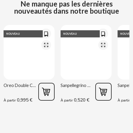
Ne manque pas les dernières
nouveautés dans notre boutique
CLIPPER
CLIX
NOUVEAU
NOUVEAU
NOUVEA
COCACOLA
CODAN
COLA CAO
Oreo Double Cream 170 g
Sanpellegrino Orange acidulée 33 cl
COMO KOMO
0,995 €
0,520 €
0
À partir
À partir
À partir
CONGUITOS
CONTROL