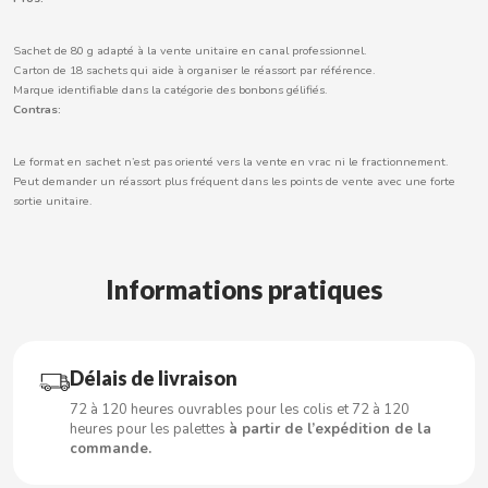
Sachet de 80 g adapté à la vente unitaire en canal professionnel.
Carton de 18 sachets qui aide à organiser le réassort par référence.
CACAOLAT
Marque identifiable dans la catégorie des bonbons gélifiés.
Contras:
CADBURY
Le format en sachet n’est pas orienté vers la vente en vrac ni le fractionnement.
Peut demander un réassort plus fréquent dans les points de vente avec une forte
CAFÉ BONKA
sortie unitaire.
CALVO
Informations pratiques
CAMPOFRIO
Délais de livraison
CANDELAS
72 à 120 heures ouvrables pour les colis et 72 à 120
heures pour les palettes
à partir de l’expédition de la
CAPRIMO
commande.