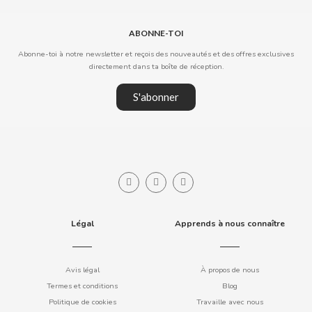
COOKIE POP & CANDY POP
ABONNE-TOI
Abonne-toi à notre newsletter et reçois des nouveautés et des offres exclusives
COVAP
directement dans ta boîte de réception.
CRUSHIOUS
S'abonner
CRUZCAMPO
CUÉTARA
CUEVAS
Légal
Apprends à nous connaître
CYCLONES CLEAR
Avis légal
À propos de nous
D
Termes et conditions
Blog
Politique de cookies
Travaille avec nous