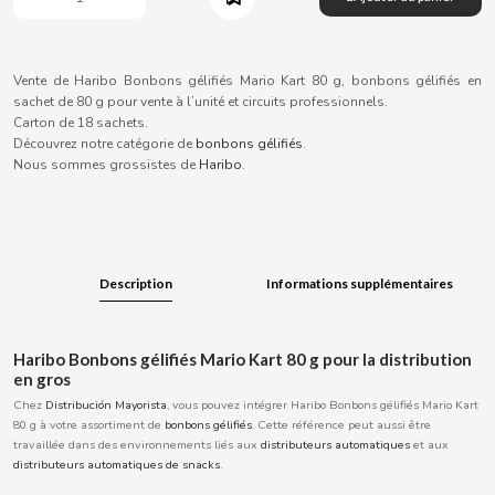
B
Vente de Haribo Bonbons gélifiés Mario Kart 80 g, bonbons gélifiés en
sachet de 80 g pour vente à l’unité et circuits professionnels.
Carton de 18 sachets.
Découvrez notre catégorie de
bonbons gélifiés
.
BALCONI
Nous sommes grossistes de
Haribo
.
BALMY
BAZOOKA CANDY
Description
Informations supplémentaires
BECO
Haribo Bonbons gélifiés Mario Kart 80 g pour la distribution
en gros
BIANCHI VENDING
Chez
Distribución Mayorista
, vous pouvez intégrer Haribo Bonbons gélifiés Mario Kart
80 g à votre assortiment de
bonbons gélifiés
. Cette référence peut aussi être
travaillée dans des environnements liés aux
distributeurs automatiques
et aux
BIMBO-MARTINEZ
distributeurs automatiques de snacks
.