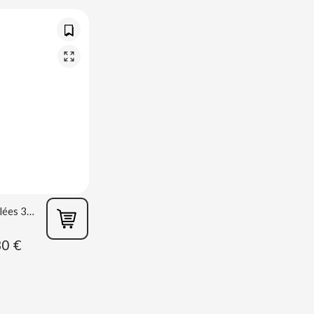
Pistaches Grillées 30g La Baturrica
80 €