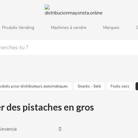
Produits Vending
Machines à vendre
Marques
j
k
l
m
n
o
p
q
r
s
oduits pour distributeurs automatiques
Snacks - Salé
Fruits secs
r des pistaches en gros