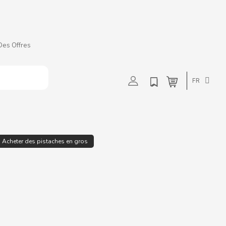
Des Offres
t
u
v
w
FR
Acheter des pistaches en gros