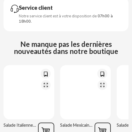
Service client
CLIPPER
Notre service client est à votre disposition de
07h00 à
18h00.
CLIX
Ne manque pas les dernières
COCACOLA
nouveautés dans notre boutique
CODAN
COLA CAO
COMO KOMO
CONGUITOS
CONTROL
Salade Italienne 220 g Rianxeira
Salade Mexicaine 220 g Rianxeira