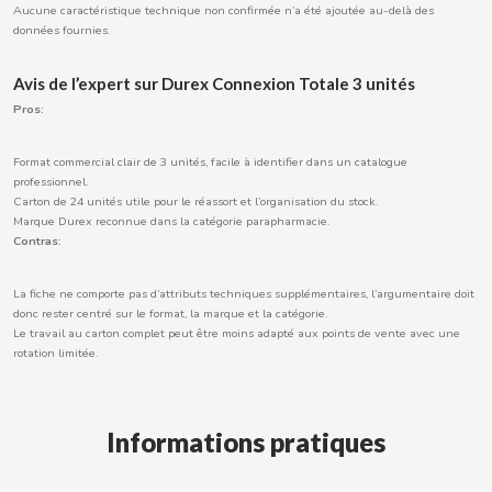
Aucune caractéristique technique non confirmée n’a été ajoutée au-delà des
données fournies.
Avis de l’expert sur Durex Connexion Totale 3 unités
CACAOLAT
Pros:
CADBURY
Format commercial clair de 3 unités, facile à identifier dans un catalogue
professionnel.
Carton de 24 unités utile pour le réassort et l’organisation du stock.
CAFÉ BONKA
Marque Durex reconnue dans la catégorie parapharmacie.
Contras:
CALVO
La fiche ne comporte pas d’attributs techniques supplémentaires, l’argumentaire doit
donc rester centré sur le format, la marque et la catégorie.
CAMPOFRIO
Le travail au carton complet peut être moins adapté aux points de vente avec une
rotation limitée.
CANDELAS
Informations pratiques
CAPRIMO