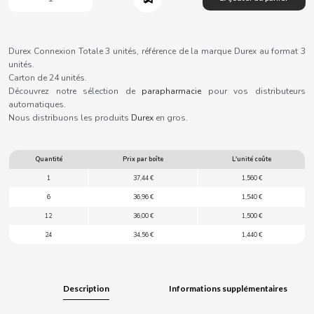
B
Durex Connexion Totale 3 unités, référence de la marque Durex au format 3
unités.
Carton de 24 unités.
Découvrez notre sélection de
parapharmacie
pour vos distributeurs
BALCONI
automatiques.
Nous distribuons les produits
Durex
en gros.
BALMY
Quantité
Prix par boîte
L'unité coûte
BAZOOKA CANDY
1
37,44 €
1,560 €
6
36,96 €
1,540 €
BECO
12
36,00 €
1,500 €
24
34,56 €
1,440 €
BIANCHI VENDING
Description
Informations supplémentaires
BIMBO-MARTINEZ