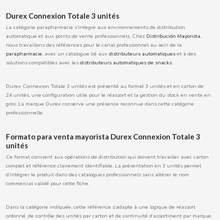
BOOMZA
Durex Connexion Totale 3 unités
La catégorie parapharmacie s’intègre aux environnements de distribution
BOP
automatique et aux points de vente professionnels. Chez
Distribución Mayorista
,
nous travaillons des références pour le canal professionnel au sein de la
parapharmacie
, avec un catalogue lié aux
distributeurs automatiques
et à des
BORGES
solutions compatibles avec les
distributeurs automatiques de snacks
.
Durex Connexion Totale 3 unités est présenté au format 3 unités et en carton de
BRETS
24 unités, une configuration utile pour le réassort et la gestion du stock en vente en
gros. La marque Durex conserve une présence reconnue dans cette catégorie
professionnelle.
BRILLANTE
Formato para venta mayorista Durex Connexion Totale 3
BUBBALOO
unités
Ce format convient aux opérations de distribution qui doivent travailler avec carton
complet et référence clairement identifiable. La présentation en 3 unités permet
BURMAR
d’intégrer le produit dans des catalogues professionnels sans altérer le nom
commercial validé pour cette fiche.
C
Dans la catégorie indiquée, cette référence s’adapte à une logique de réassort
ordonné, de contrôle des unités par carton et de continuité d’assortiment par marque.