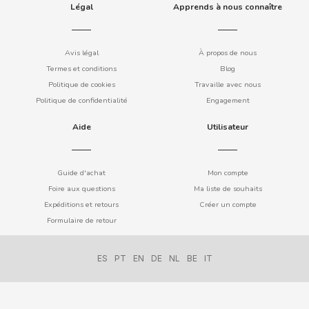
Légal
Apprends à nous connaître
Avis légal
À propos de nous
DAMEL
Termes et conditions
Blog
Politique de cookies
Travaille avec nous
DANONE
Politique de confidentialité
Engagement
Aide
Utilisateur
DISTRIBUCIÓN MAYORISTA
DODOT
Guide d'achat
Mon compte
Foire aux questions
Ma liste de souhaits
Expéditions et retours
Créer un compte
DON SIMON
Formulaire de retour
DORITOS
ES
PT
EN
DE
NL
BE
IT
DR PEPPER