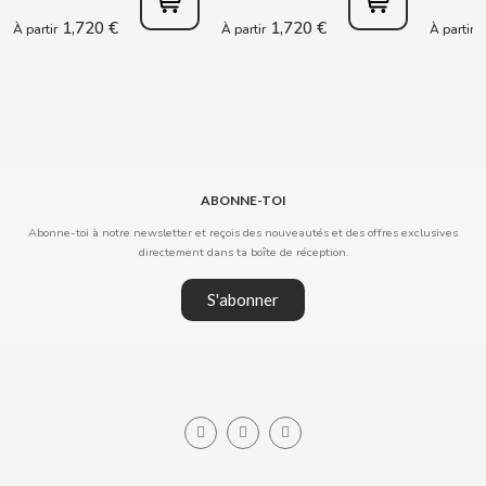
1,720 €
1,720 €
1
À partir
À partir
À partir
COOKIE POP & CANDY POP
COVAP
CRUSHIOUS
ABONNE-TOI
CRUZCAMPO
Abonne-toi à notre newsletter et reçois des nouveautés et des offres exclusives
directement dans ta boîte de réception.
CUÉTARA
S'abonner
CUEVAS
CYCLONES CLEAR
D