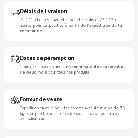
CARRETILLA
Délais de livraison
CASAMAYOR
72 à 120 heures ouvrables pour les colis et 72 à 120
heures pour les palettes
à partir de l’expédition de la
commande.
CERDÁN CARAMELOS
CHAMP HIGH
Dates de péremption
Nous garantissons une durée
minimale de conservation
CHEETOS
de deux mois
pour tous nos produits.
CHIPS AHOY
Format de vente
CHOCOLATES VALOR
Expédition en colis pour les commandes
de moins de 70
kg
et en palette pour celles dépassant ce poids ou très
CHUPA CHUPS
volumineuses.
CIGALA