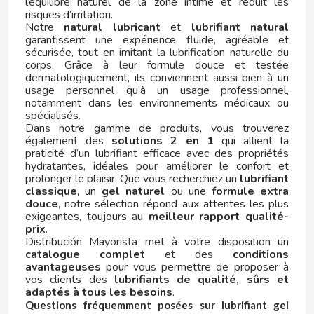
l’équilibre naturel de la zone intime et réduit les
risques d’irritation.
Notre
natural lubricant
et
lubrifiant natural
garantissent une expérience fluide, agréable et
sécurisée, tout en imitant la lubrification naturelle du
corps. Grâce à leur formule douce et testée
ICEBERG
dermatologiquement, ils conviennent aussi bien à un
usage personnel qu’à un usage professionnel,
notamment dans les environnements médicaux ou
ISABEL
spécialisés.
Dans notre gamme de produits, vous trouverez
J
également des
solutions 2 en 1
qui allient la
praticité d’un lubrifiant efficace avec des propriétés
hydratantes, idéales pour améliorer le confort et
prolonger le plaisir. Que vous recherchiez un
lubrifiant
classique
, un
gel naturel
ou une
formule extra
douce
, notre sélection répond aux attentes les plus
exigeantes, toujours au
meilleur rapport qualité-
prix
.
Distribución Mayorista met à votre disposition un
JAKE
catalogue complet
et des
conditions
avantageuses
pour vous permettre de proposer à
vos clients des
lubrifiants de qualité, sûrs et
JOFEMAR
adaptés à tous les besoins
.
Questions fréquemment posées sur lubrifiant gel