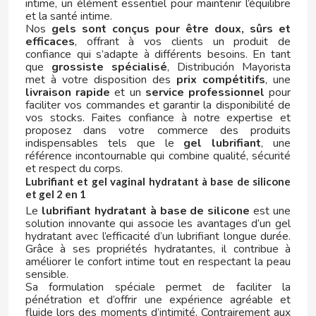
intime, un élément essentiel pour maintenir l’équilibre
et la santé intime.
Nos
gels sont conçus pour être doux, sûrs et
GLOBAL FOOD
efficaces
, offrant à vos clients un produit de
confiance qui s’adapte à différents besoins. En tant
que
grossiste spécialisé
, Distribución Mayorista
GRANHS KONFEKTYR
met à votre disposition des
prix compétitifs
, une
livraison rapide
et un
service professionnel
pour
faciliter vos commandes et garantir la disponibilité de
GRANINI
vos stocks. Faites confiance à notre expertise et
proposez dans votre commerce des produits
indispensables tels que le
gel lubrifiant
, une
GREFUSA
référence incontournable qui combine qualité, sécurité
et respect du corps.
Lubrifiant et gel vaginal hydratant à base de silicone
GUAY CAFÉ
et gel 2 en 1
Le
lubrifiant hydratant à base de silicone
est une
solution innovante qui associe les avantages d’un gel
GULLON
hydratant avec l’efficacité d’un lubrifiant longue durée.
Grâce à ses propriétés hydratantes, il contribue à
H
améliorer le confort intime tout en respectant la peau
sensible.
Sa formulation spéciale permet de faciliter la
pénétration et d’offrir une expérience agréable et
fluide lors des moments d’intimité. Contrairement aux