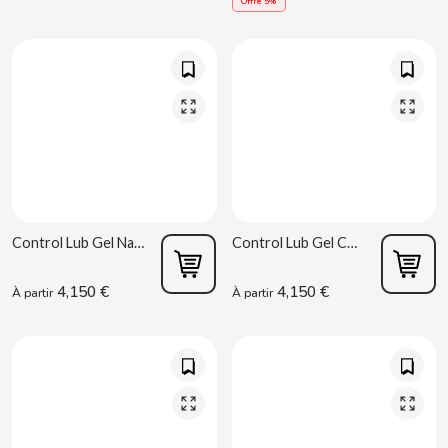
Offre 5%
CONTROL
COOKIE POP & CANDY POP
COVAP
CRUSHIOUS
Control Lub Gel Nature 75 ml
Control Lub Gel Chocolat 75 ml
CRUZCAMPO
4,150 €
4,150 €
À partir
À partir
CUÉTARA
CUEVAS
CYCLONES CLEAR