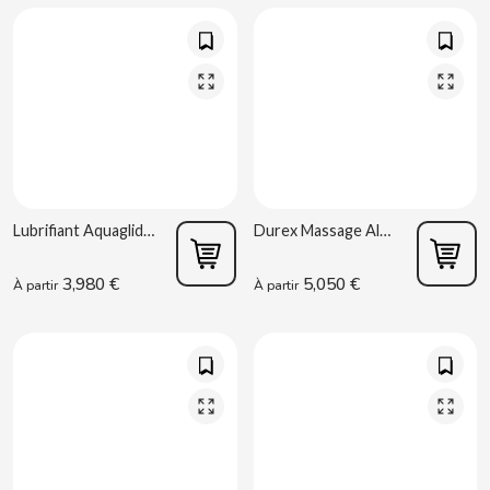
BIMBO-MARTINEZ
BOOMZA
BOP
BORGES
Lubrifiant Aquaglide 50ml
Durex Massage Aloe Vera 200ml
BRETS
3,980 €
5,050 €
À partir
À partir
BRILLANTE
BUBBALOO
BURMAR
C