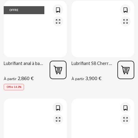
CAPRIMO
OFFRE
CARRETILLA
CASAMAYOR
CERDÁN CARAMELOS
Lubrifiant anal à base d’eau 100ml Toy Joy
Lubrifiant S8 Cherry 50ml
CHAMP HIGH
2,860 €
3,900 €
À partir
À partir
CHEETOS
Offre 14,3%
CHIPS AHOY
CHOCOLATES VALOR