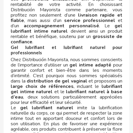
rentabilité de votre activité. En choisissant
G
Distribución Mayorista comme partenaire, vous
profitez non seulement d’une
livraison rapide et
fiable
, mais aussi d’un
service professionnel
et
d’un
accompagnement personnalisé
. Le
gel
lubrifiant intime naturel
devient ainsi un produit
rentable et bénéfique, soutenu par un
grossiste de
confiance
.
Gel lubrifiant et lubrifiant naturel pour
GALLETAS CORAL
professionnels
Chez Distribución Mayorista, nous sommes conscients
de l’importance d’utiliser un
gel intime adapté
pour
GALLINA BLANCA
garantir confort et bien-être dans les moments
d’intimité. C’est pourquoi nous sommes spécialisés
dans la
distribution de gel vaginal
et proposons un
GALLO
large choix de références
, incluant le
lubrifiant
gel intime naturel
et le
lubrifiant naturel à base
d’eau
, deux solutions particulièrement appréciées
GASTONE LAGO
pour leur efficacité et leur sécurité.
Le
gel lubrifiant naturel
imite la lubrification
naturelle du corps, ce qui permet de respecter la zone
GATORADE
intime tout en apportant douceur et confort lors de
son utilisation. En plus de favoriser une expérience
agréable, ces produits contribuent à préserver la flore
GIZEH