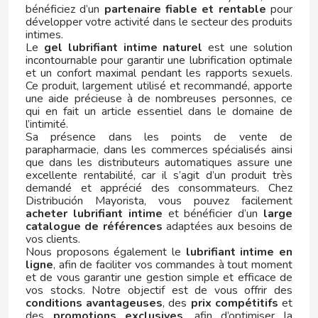
bénéficiez d’un
partenaire fiable et rentable
pour
développer votre activité dans le secteur des produits
FERRERO KINDER
intimes.
Le
gel lubrifiant intime naturel
est une solution
incontournable pour garantir une lubrification optimale
FIESTA
et un confort maximal pendant les rapports sexuels.
Ce produit, largement utilisé et recommandé, apporte
une aide précieuse à de nombreuses personnes, ce
FILIPINOS
qui en fait un article essentiel dans le domaine de
l’intimité.
Sa présence dans les points de vente de
FINI
parapharmacie, dans les commerces spécialisés ainsi
que dans les distributeurs automatiques assure une
excellente rentabilité, car il s’agit d’un produit très
FISHERMAN'S FRIEND
demandé et apprécié des consommateurs. Chez
Distribución Mayorista, vous pouvez facilement
acheter lubrifiant intime
et bénéficier d’un
large
FLIS
catalogue de références
adaptées aux besoins de
vos clients.
Nous proposons également le
lubrifiant intime en
FLUFFY STUFF
ligne
, afin de faciliter vos commandes à tout moment
et de vous garantir une gestion simple et efficace de
vos stocks. Notre objectif est de vous offrir des
FONTECELTA
conditions avantageuses
, des
prix compétitifs
et
des
promotions exclusives
, afin d’optimiser la