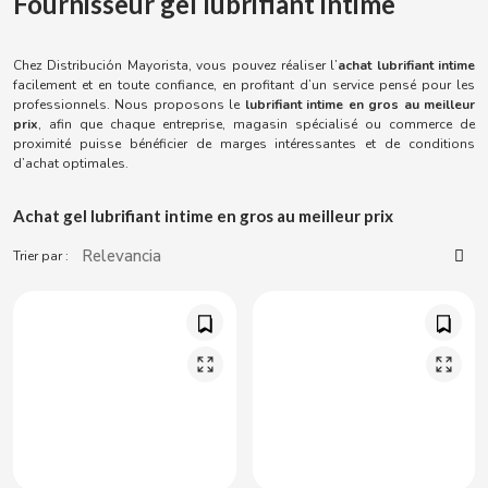
Fournisseur gel lubrifiant intime
ACQUA PANNA
Torreznos al por mayor
Sucreries
Jus - Milkshakes
Masturbateurs
ADRIEN LASTIC
Chez Distribución Mayorista, vous pouvez réaliser l’
achat lubrifiant intime
Anacardos al por mayor
facilement et en toute confiance, en profitant d’un service pensé pour les
Snacks - Salé
Vibrateurs
professionnels. Nous proposons le
lubrifiant intime en gros au meilleur
ALEDA
prix
, afin que chaque entreprise, magasin spécialisé ou commerce de
proximité puisse bénéficier de marges intéressantes et de conditions
ABS
Parapharmacie
d’achat optimales.
ALIVE
Achat gel lubrifiant intime en gros au meilleur prix
Sex Shop
AMSTEL
Trier par :
Articles de fumeur
AQUARIUS
Consommables pour distributrices
ARRUABARRENA
ARTIACH - CUÉTARA
ASINEZ