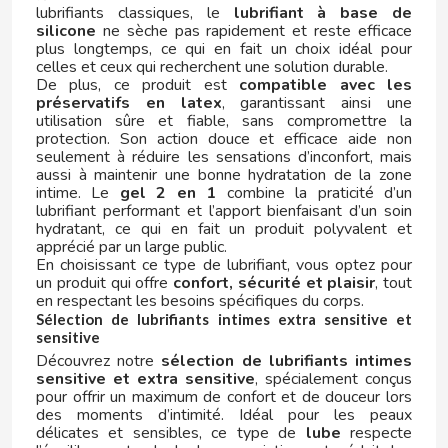
lubrifiants classiques, le
lubrifiant à base de
silicone
ne sèche pas rapidement et reste efficace
plus longtemps, ce qui en fait un choix idéal pour
celles et ceux qui recherchent une solution durable.
HALLS
De plus, ce produit est
compatible avec les
préservatifs en latex
, garantissant ainsi une
utilisation sûre et fiable, sans compromettre la
HARIBO
protection. Son action douce et efficace aide non
seulement à réduire les sensations d’inconfort, mais
aussi à maintenir une bonne hydratation de la zone
HEINZ
intime. Le
gel 2 en 1
combine la praticité d’un
lubrifiant performant et l’apport bienfaisant d’un soin
hydratant, ce qui en fait un produit polyvalent et
HELL
apprécié par un large public.
En choisissant ce type de lubrifiant, vous optez pour
un produit qui offre
confort, sécurité et plaisir
, tout
HERO
en respectant les besoins spécifiques du corps.
Sélection de lubrifiants intimes extra sensitive et
sensitive
HUESITOS
Découvrez notre
sélection de lubrifiants intimes
sensitive et extra sensitive
, spécialement conçus
I
pour offrir un maximum de confort et de douceur lors
des moments d’intimité. Idéal pour les peaux
délicates et sensibles, ce type de
lube
respecte