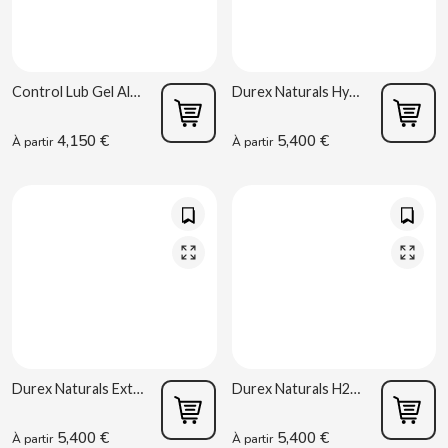
D
Control Lub Gel Aloe 75 ml
Durex Naturals Hydratant 100 ml
4,150 €
5,400 €
À partir
À partir
DAMEL
DANONE
DISTRIBUCIÓN MAYORISTA
DODOT
DON SIMON
Durex Naturals Extra Sensitivo 100 ml
Durex Naturals H2O 100 ml
5,400 €
5,400 €
DORITOS
À partir
À partir