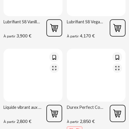
CHUPA CHUPS
CIGALA
Lubrifiant S8 Vanille 50ml
Lubrifiant S8 Vegan 50ml
CLIPPER
3,900 €
4,170 €
À partir
À partir
CLIX
COCACOLA
CODAN
COLA CAO
Liquide vibrant aux fruits rouges 10ml Crushious
Durex Perfect Connection 50ml
COMO KOMO
2,800 €
2,850 €
À partir
À partir
CONGUITOS