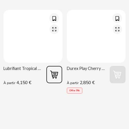
DR PEPPER
DUBBLE BUBBLE
DULCESOL
DUREX
Lubrifiant Tropical 75 ml Control
Durex Play Cherry 50ml
E
4,150 €
2,850 €
À partir
À partir
Offre 5%
EL POZO