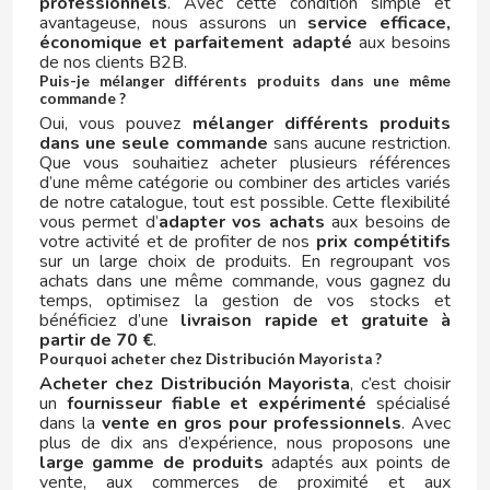
professionnels
. Avec cette condition simple et
avantageuse, nous assurons un
service efficace,
KIT KAT
économique et parfaitement adapté
aux besoins
de nos clients B2B.
Puis-je mélanger différents produits dans une même
KNOPPERS
commande ?
Oui, vous pouvez
mélanger différents produits
dans une seule commande
sans aucune restriction.
KRYPTON
Que vous souhaitiez acheter plusieurs références
d’une même catégorie ou combiner des articles variés
de notre catalogue, tout est possible. Cette flexibilité
L
vous permet d’
adapter vos achats
aux besoins de
votre activité et de profiter de nos
prix compétitifs
sur un large choix de produits. En regroupant vos
achats dans une même commande, vous gagnez du
temps, optimisez la gestion de vos stocks et
bénéficiez d’une
livraison rapide et gratuite à
partir de 70 €
.
Pourquoi acheter chez Distribución Mayorista ?
L'OR
Acheter chez Distribución Mayorista
, c’est choisir
un
fournisseur fiable et expérimenté
spécialisé
dans la
vente en gros pour professionnels
. Avec
LA BATURRICA
plus de dix ans d’expérience, nous proposons une
large gamme de produits
adaptés aux points de
vente, aux commerces de proximité et aux