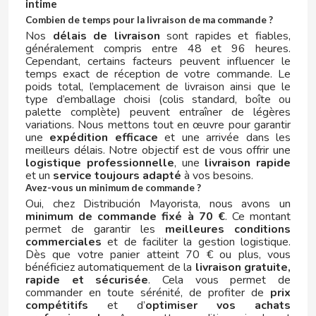
intime
JUICY JAY'S
Combien de temps pour la livraison de ma commande ?
Nos
délais de livraison
sont rapides et fiables,
K
généralement compris entre 48 et 96 heures.
Cependant, certains facteurs peuvent influencer le
temps exact de réception de votre commande. Le
poids total, l’emplacement de livraison ainsi que le
type d’emballage choisi (colis standard, boîte ou
palette complète) peuvent entraîner de légères
variations. Nous mettons tout en œuvre pour garantir
une
expédition efficace
et une arrivée dans les
meilleurs délais. Notre objectif est de vous offrir une
KAÑAMERO
logistique professionnelle
, une
livraison rapide
et un
service toujours adapté
à vos besoins.
Avez-vous un minimum de commande ?
KAS
Oui, chez Distribución Mayorista, nous avons un
minimum de commande fixé à 70 €
. Ce montant
KELIA
permet de garantir les
meilleures conditions
commerciales
et de faciliter la gestion logistique.
Dès que votre panier atteint 70 € ou plus, vous
KELLOGG´S
bénéficiez automatiquement de la
livraison gratuite,
rapide et sécurisée
. Cela vous permet de
commander en toute sérénité, de profiter de
prix
KINGPIN
compétitifs
et d’
optimiser vos achats