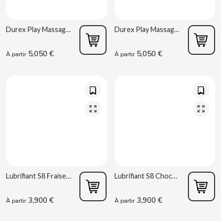
Durex Play Massage 2 en 1 Flowers Gel 200ml
Durex Play Massage 2 en 1 Guarana Gel 200ml
5,050 €
5,050 €
À partir
À partir
CACAOLAT
CADBURY
CAFÉ BONKA
CALVO
CAMPOFRIO
Lubrifiant S8 Fraise 50ml
Lubrifiant S8 Chocolat 50ml
3,900 €
3,900 €
À partir
À partir
CANDELAS