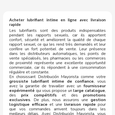
ELGORRIAGA
ENERYETI
Acheter lubrifiant intime en ligne avec livraison
rapide
Les lubrifiants sont des produits indispensables
ESTRELLA GALICIA
pendant les rapports sexuels, car ils apportent
confort, sécurité et améliorent la qualité de chaque
F
rapport sexuel, ce qui les rend très demandés et leur
confère un fort potentiel de vente. Leur présence
dans les distributeurs automatiques, les points de
vente spécialisés, les pharmacies ou les commerces
de proximité représente une excellente opportunité
commerciale, car ils répondent à une consommation
régulière et constante.
En choisissant Distribución Mayorista comme votre
grossiste lubrifiant intime de confiance
, vous
FACUNDO
avez la garantie de travailler avec un
fournisseur
expérimenté
qui vous propose un
large catalogue
,
des
prix compétitifs
et des
promotions
FANTA
exclusives
. De plus, nous assurons une
gestion
logistique efficace
et une
livraison rapide
pour
que vos commandes arrivent toujours dans les
FAS VENDING
meilleurs délais. Avec Distribución Mayorista, vous