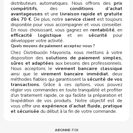
LA ESPAÑOLA
distributeurs automatiques. Nous offrons des
prix
compétitifs
, des
conditions d’achat
avantageuses
et une
livraison rapide et gratuite
LACASA
dès 70 €
. De plus, notre
service client
est toujours
disponible pour vous accompagner et vous conseiller.
En nous choisissant, vous gagnez en
rentabilité
, en
LACASITOS
efficacité logistique
et en
sécurité
pour
développer votre activité.
Quels moyens de paiement acceptez-vous ?
LANDESSA
Chez Distribución Mayorista, nous mettons à votre
disposition des
solutions de paiement simples,
sûres et adaptées
aux besoins des professionnels.
LAYS
Nous acceptons le
virement bancaire classique
ainsi que le
virement bancaire immédiat
, deux
méthodes fiables qui garantissent la
sécurité de vos
LIPTON
transactions
. Grâce à ces options, vous pouvez
régler vos commandes en toute tranquillité et profiter
d’un traitement rapide, ce qui facilite la préparation et
LM
l’expédition de vos produits. Notre objectif est de
vous offrir une
expérience d’achat fluide, pratique
et sécurisée
du début à la fin de votre commande.
LOTTE
LOTUS
ABONNE-TOI