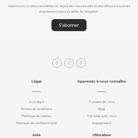
Abonne-toi à notre newsletter et reçois des nouveautés et des offres exclusives
directement dans ta boîte de réception.
LOVE IN THE POCKET
S'abonner
LU
M
Légal
Apprends à nous connaître
MAHOU
Avis légal
À propos de nous
MAMBA
Termes et conditions
Blog
Politique de cookies
Travaille avec nous
Politique de confidentialité
Engagement
MARS
Aide
Utilisateur