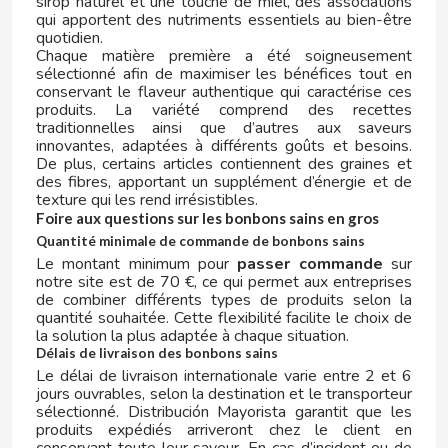
sirop naturel et une touche de miel, des associations
qui apportent des nutriments essentiels au bien-être
quotidien.
CONTROL
Chaque matière première a été soigneusement
sélectionné afin de maximiser les bénéfices tout en
conservant le flaveur authentique qui caractérise ces
COOKIE POP & CANDY POP
produits. La variété comprend des recettes
traditionnelles ainsi que d’autres aux saveurs
innovantes, adaptées à différents goûts et besoins.
COVAP
De plus, certains articles contiennent des graines et
des fibres, apportant un supplément d’énergie et de
texture qui les rend irrésistibles.
CRUSHIOUS
Foire aux questions sur les bonbons sains en gros
Quantité minimale de commande de bonbons sains
CRUZCAMPO
Le montant minimum pour
passer commande
sur
notre site est de 70 €, ce qui permet aux entreprises
de combiner différents types de produits selon la
CUÉTARA
quantité souhaitée. Cette flexibilité facilite le choix de
la solution la plus adaptée à chaque situation.
Délais de livraison des bonbons sains
CUEVAS
Le délai de livraison internationale varie entre 2 et 6
jours ouvrables, selon la destination et le transporteur
sélectionné. Distribución Mayorista garantit que les
CYCLONES CLEAR
produits expédiés arriveront chez le client en