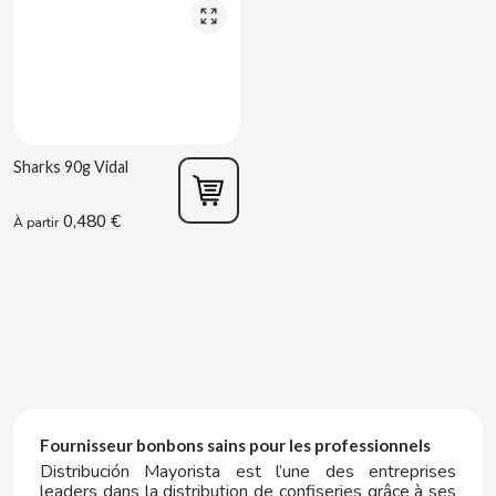
BIMBO-MARTINEZ
BOOMZA
BOP
Sharks 90g Vidal
BORGES
0,480 €
À partir
BRETS
BRILLANTE
BUBBALOO
BURMAR
Fournisseur bonbons sains pour les professionnels
Distribución Mayorista est l’une des entreprises
C
leaders dans la distribution de confiseries grâce à ses