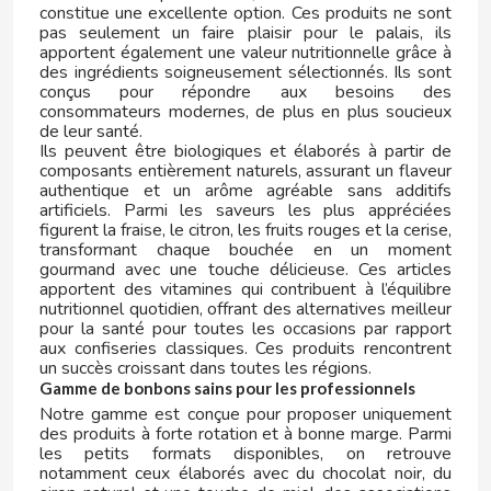
CHUPA CHUPS
constitue une excellente option. Ces produits ne sont
pas seulement un faire plaisir pour le palais, ils
apportent également une valeur nutritionnelle grâce à
CIGALA
des ingrédients soigneusement sélectionnés. Ils sont
conçus pour répondre aux besoins des
consommateurs modernes, de plus en plus soucieux
CLIPPER
de leur santé.
Ils peuvent être biologiques et élaborés à partir de
composants entièrement naturels, assurant un flaveur
CLIX
authentique et un arôme agréable sans additifs
artificiels. Parmi les saveurs les plus appréciées
figurent la fraise, le citron, les fruits rouges et la cerise,
COCACOLA
transformant chaque bouchée en un moment
gourmand avec une touche délicieuse. Ces articles
apportent des vitamines qui contribuent à l’équilibre
CODAN
nutritionnel quotidien, offrant des alternatives meilleur
pour la santé pour toutes les occasions par rapport
aux confiseries classiques. Ces produits rencontrent
COLA CAO
un succès croissant dans toutes les régions.
Gamme de bonbons sains pour les professionnels
Notre gamme est conçue pour proposer uniquement
COMO KOMO
des produits à forte rotation et à bonne marge. Parmi
les petits formats disponibles, on retrouve
notamment ceux élaborés avec du chocolat noir, du
CONGUITOS