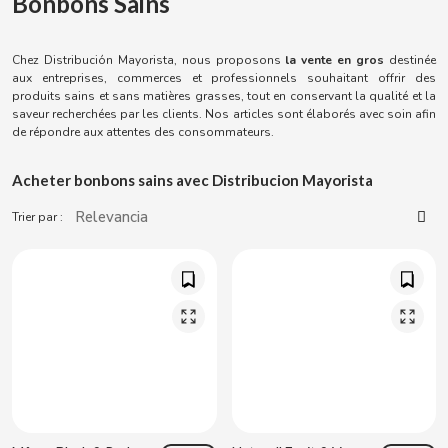
Bonbons Sains
ACQUA PANNA
Torreznos al por mayor
Sucreries
Jus - Milkshakes
Masturbateurs
ADRIEN LASTIC
Chez Distribución Mayorista, nous proposons
la vente en gros
destinée
Anacardos al por mayor
aux entreprises, commerces et professionnels souhaitant offrir des
Snacks - Salé
Vibrateurs
produits sains et sans matières grasses, tout en conservant la qualité et la
ALEDA
saveur recherchées par les clients. Nos articles sont élaborés avec soin afin
de répondre aux attentes des consommateurs.
ABS
Parapharmacie
ALIVE
Acheter bonbons sains avec Distribucion Mayorista
Sex Shop
AMSTEL
Trier par :
Articles de fumeur
AQUARIUS
Consommables pour distributrices
ARRUABARRENA
ARTIACH - CUÉTARA
ASINEZ