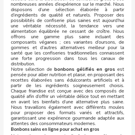
nombreuses années d’expérience sur le marché. Nous
disposons d’une sélection élaborée à partir
d’ingrédients de qualité et naturels. Proposer des
possibilités de confiserie plus saines est aujourd’hui
une véritable nécessité, la tendance vers une
alimentation équilibrée ne cessant de croître. Nous
offrons une gamme plus saine incluant des
composants véganes ; ces variantes d’oursons, de
CACAOLAT
gommes et d’autres alternatives meilleur pour la
santé que les confiseries traditionnelles connaissent
une forte progression dans tous les canaux de
CADBURY
distribution.
Notre sélection de
bonbons gélifiés en gros
est
pensée pour allier nutrition et plaisir, en proposant des
CAFÉ BONKA
recettes élaborées sans édulcorants artificiels et à
partir de les ingrédients soigneusement choisis.
Chaque friandise est conçue avec des composés de
CALVO
qualité afin d’offrir un véritable délice tout en mettant
en avant les bienfaits d’une alternative plus saine.
Nous travaillons également avec différents moules
CAMPOFRIO
pour proposer des formats variés et attractifs,
garantissant une expérience gourmande adaptée aux
attentes des consommateurs modernes.
CANDELAS
Bonbons sains en ligne pour achat en gros