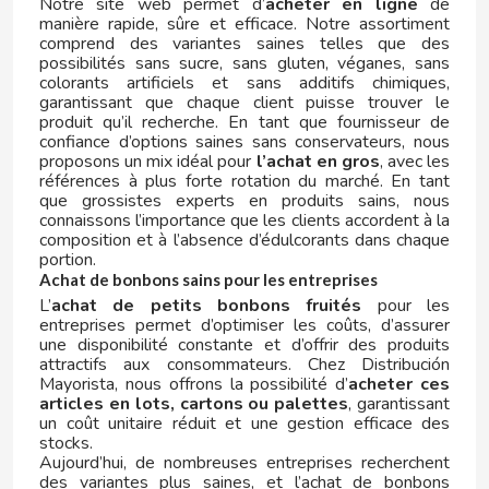
Notre site web permet d’
acheter en ligne
de
CAPRIMO
manière rapide, sûre et efficace. Notre assortiment
comprend des variantes saines telles que des
possibilités sans sucre, sans gluten, véganes, sans
CARRETILLA
colorants artificiels et sans additifs chimiques,
garantissant que chaque client puisse trouver le
produit qu’il recherche. En tant que fournisseur de
CASAMAYOR
confiance d’options saines sans conservateurs, nous
proposons un mix idéal pour
l’achat en gros
, avec les
références à plus forte rotation du marché. En tant
CERDÁN CARAMELOS
que grossistes experts en produits sains, nous
connaissons l’importance que les clients accordent à la
composition et à l’absence d’édulcorants dans chaque
CHAMP HIGH
portion.
Achat de bonbons sains pour les entreprises
L’
achat de petits bonbons fruités
pour les
CHEETOS
entreprises permet d’optimiser les coûts, d’assurer
une disponibilité constante et d’offrir des produits
attractifs aux consommateurs. Chez Distribución
CHIPS AHOY
Mayorista, nous offrons la possibilité d’
acheter ces
articles en lots, cartons ou palettes
, garantissant
un coût unitaire réduit et une gestion efficace des
CHOCOLATES VALOR
stocks.
Aujourd’hui, de nombreuses entreprises recherchent
des variantes plus saines, et l’achat de bonbons