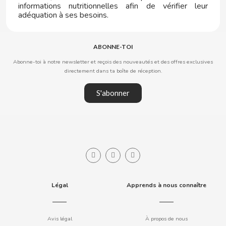
informations nutritionnelles afin de vérifier leur
adéquation à ses besoins.
DR PEPPER
ABONNE-TOI
DUBBLE BUBBLE
Abonne-toi à notre newsletter et reçois des nouveautés et des offres exclusives
directement dans ta boîte de réception.
DULCESOL
S'abonner
DUREX
E
Légal
Apprends à nous connaître
EL POZO
Avis légal
À propos de nous