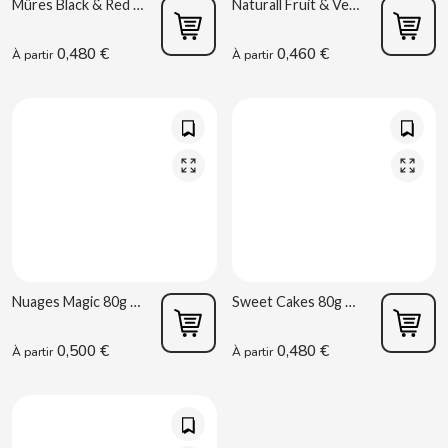
Mûres Black & Red 100g Vidal
Naturall Fruit & Veggie 60g Brillo Vidal
B
0,480 €
0,460 €
À partir
À partir
BALCONI
BALMY
BAZOOKA CANDY
Nuages Magic 80g Fini
Sweet Cakes 80g Vidal
BECO
0,500 €
0,480 €
À partir
À partir
BIANCHI VENDING