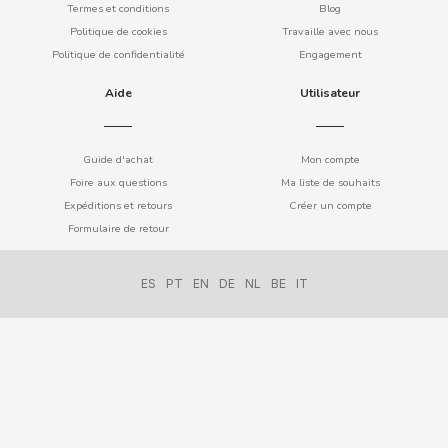
Termes et conditions
Blog
ELGORRIAGA
Politique de cookies
Travaille avec nous
Politique de confidentialité
Engagement
ENERYETI
Aide
Utilisateur
ESTRELLA GALICIA
Guide d'achat
Mon compte
F
Foire aux questions
Ma liste de souhaits
Expéditions et retours
Créer un compte
Formulaire de retour
ES
PT
EN
DE
NL
BE
IT
FACUNDO
FANTA
FAS VENDING