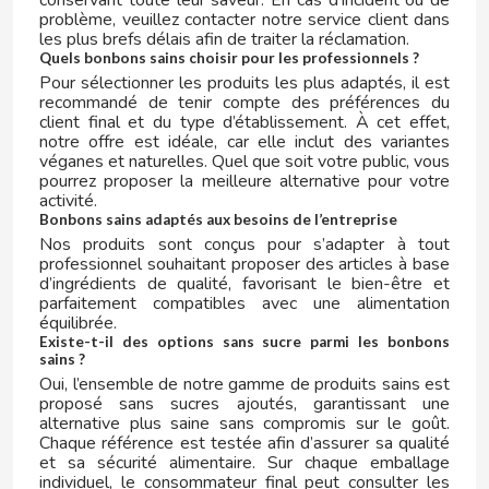
conservant toute leur saveur. En cas d’incident ou de
D
problème, veuillez contacter notre service client dans
les plus brefs délais afin de traiter la réclamation.
Quels bonbons sains choisir pour les professionnels ?
Pour sélectionner les produits les plus adaptés, il est
recommandé de tenir compte des préférences du
client final et du type d’établissement. À cet effet,
notre offre est idéale, car elle inclut des variantes
véganes et naturelles. Quel que soit votre public, vous
pourrez proposer la meilleure alternative pour votre
DAMEL
activité.
Bonbons sains adaptés aux besoins de l’entreprise
Nos produits sont conçus pour s’adapter à tout
DANONE
professionnel souhaitant proposer des articles à base
d’ingrédients de qualité, favorisant le bien-être et
parfaitement compatibles avec une alimentation
DISTRIBUCIÓN MAYORISTA
équilibrée.
Existe-t-il des options sans sucre parmi les bonbons
sains ?
DODOT
Oui, l’ensemble de notre gamme de produits sains est
proposé sans sucres ajoutés, garantissant une
DON SIMON
alternative plus saine sans compromis sur le goût.
Chaque référence est testée afin d’assurer sa qualité
et sa sécurité alimentaire. Sur chaque emballage
DORITOS
individuel, le consommateur final peut consulter les