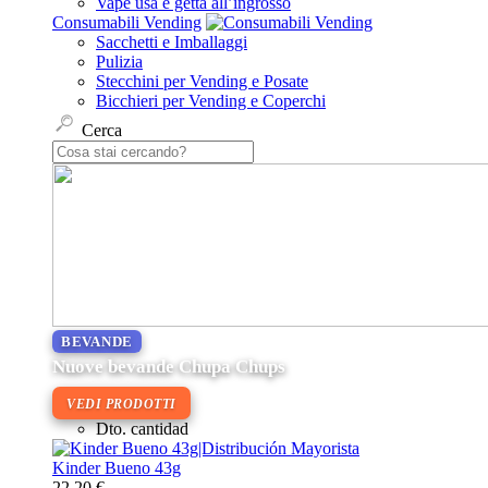
Vape usa e getta all’ingrosso
Consumabili Vending
Sacchetti e Imballaggi
Pulizia
Stecchini per Vending e Posate
Bicchieri per Vending e Coperchi
Cerca
BEVANDE
Nuove bevande Chupa Chups
VEDI PRODOTTI
Dto. cantidad
Kinder Bueno 43g
22,20 €