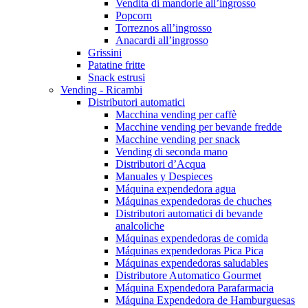
Vendita di mandorle all’ingrosso
Popcorn
Torreznos all’ingrosso
Anacardi all’ingrosso
Grissini
Patatine fritte
Snack estrusi
Vending - Ricambi
Distributori automatici
Macchina vending per caffè
Macchine vending per bevande fredde
Macchine vending per snack
Vending di seconda mano
Distributori d’Acqua
Manuales y Despieces
Máquina expendedora agua
Máquinas expendedoras de chuches
Distributori automatici di bevande
analcoliche
Máquinas expendedoras de comida
Máquinas expendedoras Pica Pica
Máquinas expendedoras saludables
Distributore Automatico Gourmet
Máquina Expendedora Parafarmacia
Máquina Expendedora de Hamburguesas