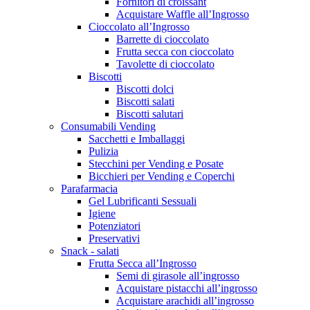
Fornitori di croissant
Acquistare Waffle all’Ingrosso
Cioccolato all’Ingrosso
Barrette di cioccolato
Frutta secca con cioccolato
Tavolette di cioccolato
Biscotti
Biscotti dolci
Biscotti salati
Biscotti salutari
Consumabili Vending
Sacchetti e Imballaggi
Pulizia
Stecchini per Vending e Posate
Bicchieri per Vending e Coperchi
Parafarmacia
Gel Lubrificanti Sessuali
Igiene
Potenziatori
Preservativi
Snack - salati
Frutta Secca all’Ingrosso
Semi di girasole all’ingrosso
Acquistare pistacchi all’ingrosso
Acquistare arachidi all’ingrosso