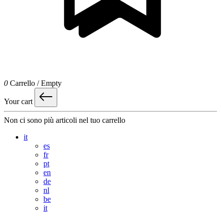
0
Carrello
/
Empty
Your cart
Non ci sono più articoli nel tuo carrello
it
es
fr
pt
en
de
nl
be
it