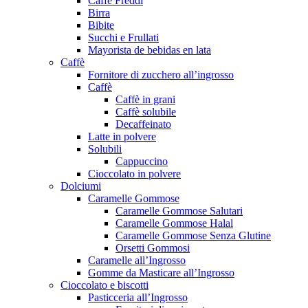
Caffè Freddi
Birra
Bibite
Succhi e Frullati
Mayorista de bebidas en lata
Caffè
Fornitore di zucchero all’ingrosso
Caffè
Caffè in grani
Caffè solubile
Decaffeinato
Latte in polvere
Solubili
Cappuccino
Cioccolato in polvere
Dolciumi
Caramelle Gommose
Caramelle Gommose Salutari
Caramelle Gommose Halal
Caramelle Gommose Senza Glutine
Orsetti Gommosi
Caramelle all’Ingrosso
Gomme da Masticare all’Ingrosso
Cioccolato e biscotti
Pasticceria all’Ingrosso