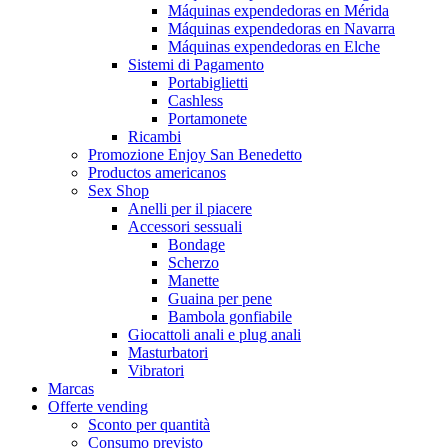
Máquinas expendedoras en Mérida
Máquinas expendedoras en Navarra
Máquinas expendedoras en Elche
Sistemi di Pagamento
Portabiglietti
Cashless
Portamonete
Ricambi
Promozione Enjoy San Benedetto
Productos americanos
Sex Shop
Anelli per il piacere
Accessori sessuali
Bondage
Scherzo
Manette
Guaina per pene
Bambola gonfiabile
Giocattoli anali e plug anali
Masturbatori
Vibratori
Marcas
Offerte vending
Sconto per quantità
Consumo previsto