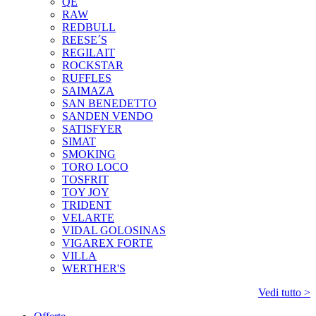
QÉ
RAW
REDBULL
REESE´S
REGILAIT
ROCKSTAR
RUFFLES
SAIMAZA
SAN BENEDETTO
SANDEN VENDO
SATISFYER
SIMAT
SMOKING
TORO LOCO
TOSFRIT
TOY JOY
TRIDENT
VELARTE
VIDAL GOLOSINAS
VIGAREX FORTE
VILLA
WERTHER'S
Vedi tutto >