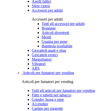
Anelli fallici
Sfere cinesi
Accessori per adulti
Accessori per adulti
Tutti gli accessori per adulti
Bondage
Articoli divertenti
Mogli
Guaina per pene
Bambola gonfiabile
Giocattoli anali e plug
Giocattoli erotici
Masturbatori
Vibratori
ABS
Articoli per fumatori per vending
Articoli per fumatori per vending
Tutti gli articoli per fumatori per vending
Filtri e tubetti per tabacco
Grinder, bong e pipe
Accendini
Cartine per sigarette