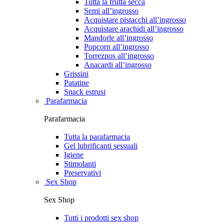
Tutta la frutta secca
Semi all’ingrosso
Acquistare pistacchi all’ingrosso
Acquistare arachidi all’ingrosso
Mandorle all’ingrosso
Popcorn all’ingrosso
Torreznos all’ingrosso
Anacardi all’ingrosso
Grissini
Patatine
Snack estrusi
Parafarmacia
Parafarmacia
Tutta la parafarmacia
Gel lubrificanti sessuali
Igiene
Stimolanti
Preservativi
Sex Shop
Sex Shop
Tutti i prodotti sex shop