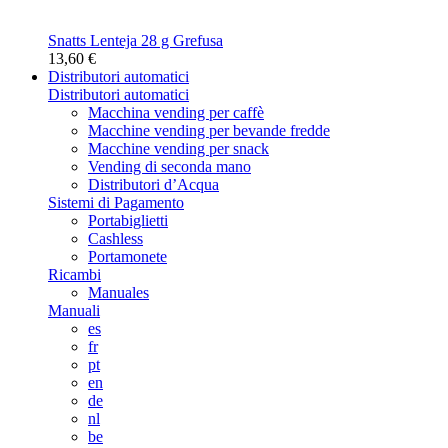
Snatts Lenteja 28 g Grefusa
13,60 €
Distributori automatici
Distributori automatici
Macchina vending per caffè
Macchine vending per bevande fredde
Macchine vending per snack
Vending di seconda mano
Distributori d’Acqua
Sistemi di Pagamento
Portabiglietti
Cashless
Portamonete
Ricambi
Manuales
Manuali
es
fr
pt
en
de
nl
be