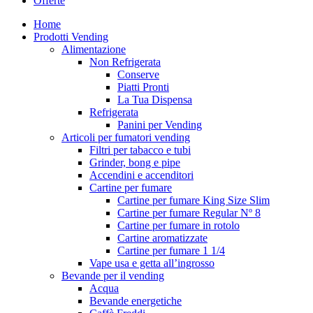
Offerte
Home
Prodotti Vending
Alimentazione
Non Refrigerata
Conserve
Piatti Pronti
La Tua Dispensa
Refrigerata
Panini per Vending
Articoli per fumatori vending
Filtri per tabacco e tubi
Grinder, bong e pipe
Accendini e accenditori
Cartine per fumare
Cartine per fumare King Size Slim
Cartine per fumare Regular Nº 8
Cartine per fumare in rotolo
Cartine aromatizzate
Cartine per fumare 1 1/4
Vape usa e getta all’ingrosso
Bevande per il vending
Acqua
Bevande energetiche