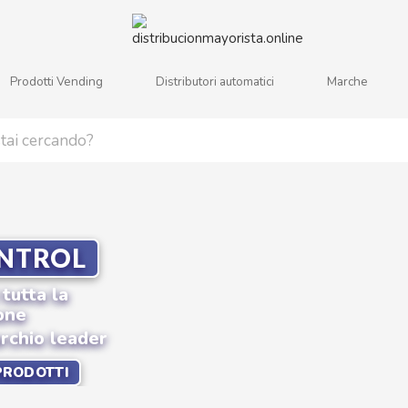
Prodotti Vending
Distributori automatici
Marche
j
k
l
m
n
o
p
q
r
s
NTROL
 tutta la
one
rchio leader
PRODOTTI