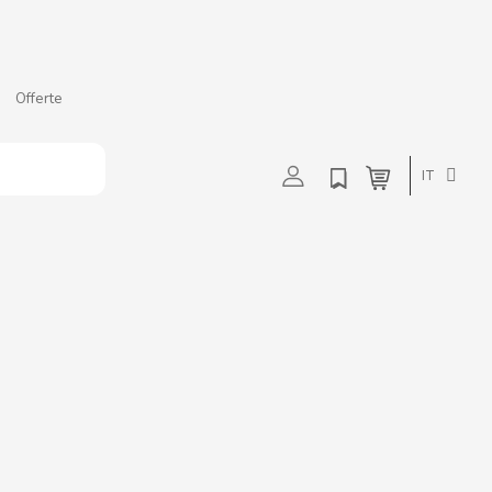
Offerte
t
u
v
w
IT