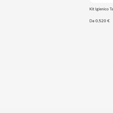
0,520 €
Da
BALCONI
BALMY
BAZOOKA CANDY
BECO
BIANCHI VENDING
BIMBO-MARTINEZ