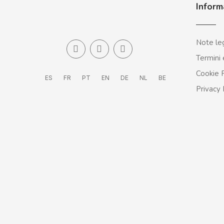
BOOMZA
Inform
BOP
Note leg
Termini 
BORGES
Cookie P
ES
FR
PT
EN
DE
NL
BE
BRETS
Privacy 
BRILLANTE
BUBBALOO
BURMAR
C