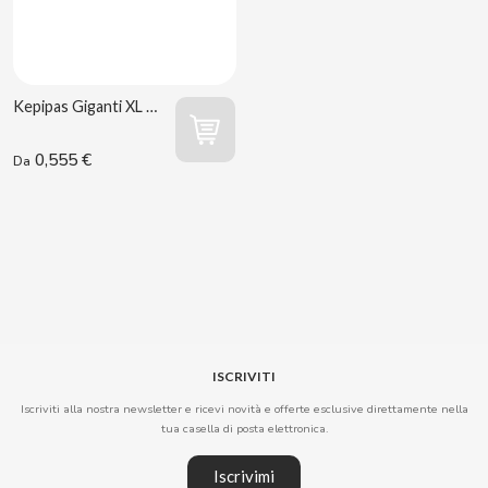
B
Kepipas Giganti XL 75 g Kelia R6
0,555 €
Da
BALCONI
BALMY
BAZOOKA CANDY
ISCRIVITI
BECO
Iscriviti alla nostra newsletter e ricevi novità e offerte esclusive direttamente nella
tua casella di posta elettronica.
BIANCHI VENDING
Iscrivimi