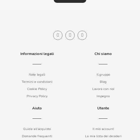
BIMBO-MARTINEZ
BOOMZA
BOP
BORGES
Informazioni legali
Chi siamo
BRETS
Note legali
Il gruppo
Termini e condizioni
Blog
BRILLANTE
Cookie Policy
Lavora con noi
Privacy Policy
Impegno
BUBBALOO
Aiuto
Utente
BURMAR
Guida all’acquisto
Il mio account
C
Domande frequenti
La mia lista dei desideri