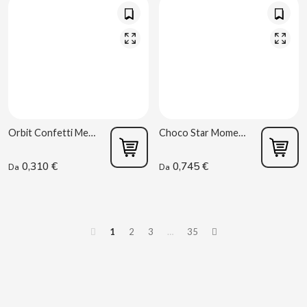
D
DAMEL
Orbit Confetti Menta Verde 14 g
Choco Star Moment 100g Gullon
DANONE
0,310 €
0,745 €
Da
Da
DISTRIBUCIÓN MAYORISTA
DODOT
1
2
3
…
35
DON SIMON
DORITOS