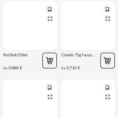
B
BALCONI
Red Bull 250ml
Chaskis 75g Facundo
BALMY
0,880 €
0,710 €
Da
Da
BAZOOKA CANDY
BECO
BIANCHI VENDING