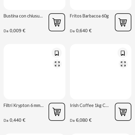
CAPRIMO
Bustina con chiusura a pressione 70x100 mm
Fritos Barbacoa 60g
CARRETILLA
0,009 €
0,640 €
Da
Da
CASAMAYOR
CERDÁN CARAMELOS
CHAMP HIGH
CHEETOS
CHIPS AHOY
Filtri Krypton 6 mm 200 uds
Irish Coffee 1kg Caprimo
CHOCOLATES VALOR
0,440 €
6,080 €
Da
Da