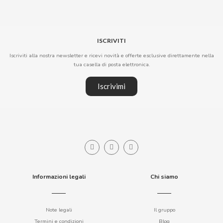
DR PEPPER
ISCRIVITI
DUBBLE BUBBLE
Iscriviti alla nostra newsletter e ricevi novità e offerte esclusive direttamente nella
tua casella di posta elettronica.
DULCESOL
Iscrivimi
DUREX
E
Informazioni legali
Chi siamo
EL POZO
Note legali
Il gruppo
Termini e condizioni
Blog