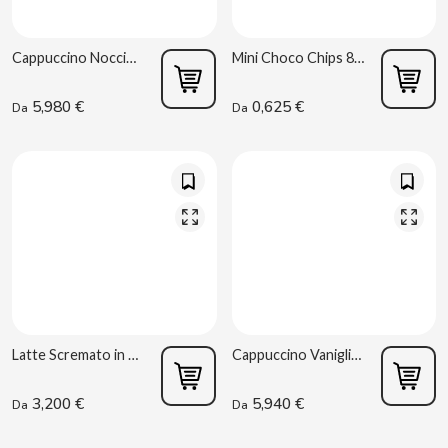
BIMBO-MARTINEZ
Cappuccino Nocciola 1 kg Caprimo
Mini Choco Chips 85g Gullón
BOOMZA
5,980 €
0,625 €
Da
Da
BOP
BORGES
BRETS
BRILLANTE
BUBBALOO
Latte Scremato in Polvere S/A 500g Regilait
Cappuccino Vaniglia 1 kg Caprimo
BURMAR
3,200 €
5,940 €
Da
Da
C