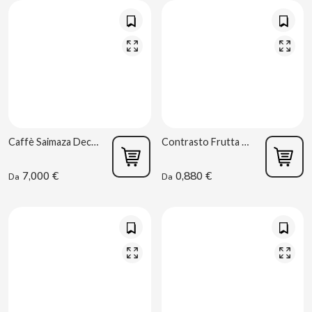
CACAOLAT
CADBURY
Caffè Saimaza Decaffeinato Liofilizzato 250 g
Contrasto Frutta Secca 130 g Facundo
CAFÉ BONKA
7,000 €
0,880 €
Da
Da
CALVO
CAMPOFRIO
CANDELAS