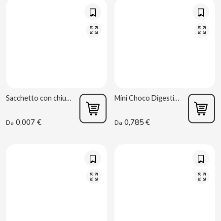
CHUPA CHUPS
CIGALA
CLIPPER
CLIX
Sacchetto con chiusura zip 60x80 mm
Mini Choco Digestive 100g Gullon
COCACOLA
0,007 €
0,785 €
Da
Da
CODAN
COLA CAO
COMO KOMO
CONGUITOS