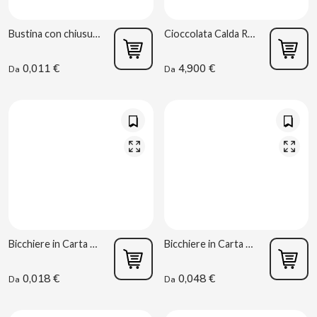
CONTROL
Bustina con chiusura a pressione 80x120 mm
Cioccolata Calda Red 1 kg Caprimo
COOKIE POP & CANDY POP
0,011 €
4,900 €
Da
Da
COVAP
CRUSHIOUS
CRUZCAMPO
CUÉTARA
Bicchiere in Carta per Vending SP7 OZ 207 ml
Bicchiere in Carta per Vending SP9 OZ 280 ml
CUEVAS
0,018 €
0,048 €
Da
Da
CYCLONES CLEAR