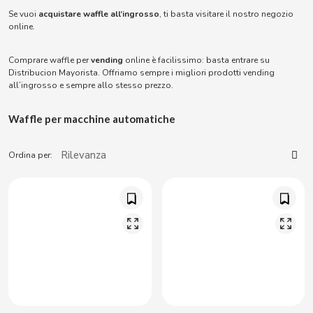
ACQUA PANNA
Solubili
Sigarette elettroniche
Torreznos all’ingrosso
Se vuoi
acquistare waffle all’ingrosso
, ti basta visitare il nostro negozio
Succhi e smoothie
Masturbatori
online.
Snack salati
ADRIEN LASTIC
Anacardi all’ingrosso
Vibratori
Comprare waffle per
vending
online è facilissimo: basta entrare su
Parafarmacia
Distribucion Mayorista. Offriamo sempre i migliori prodotti vending
ALEDA
all’ingrosso e sempre allo stesso prezzo.
ABS
ALIVE
Sex Shop
Waffle per macchine automatiche
AMSTEL
Articoli per fumatori per vending
Ordina per:
AQUARIUS
Consumabili per vending
ARRUABARRENA
ARTIACH - CUÉTARA
ASINEZ