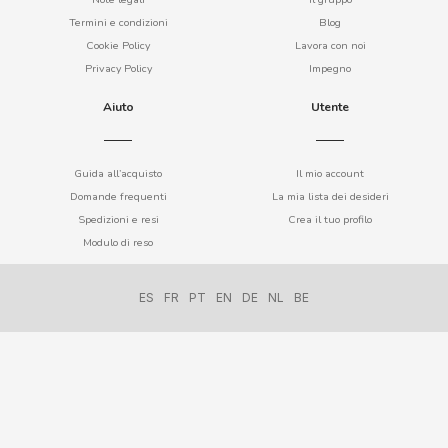
Termini e condizioni
Blog
Cookie Policy
Lavora con noi
Privacy Policy
Impegno
Aiuto
Utente
CACAOLAT
Guida all’acquisto
Il mio account
CADBURY
Domande frequenti
La mia lista dei desideri
Spedizioni e resi
Crea il tuo profilo
Modulo di reso
CAFÉ BONKA
ES
FR
PT
EN
DE
NL
BE
CALVO
CAMPOFRIO
CANDELAS