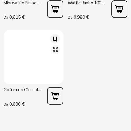
Mini waffle Bimbo 50 g Qé
Waffle Bimbo 100 g Qé
B
0,615 €
0,980 €
Da
Da
BALCONI
BALMY
BAZOOKA CANDY
Gofre con Cioccolato 140 g
BECO
0,600 €
Da
BIANCHI VENDING