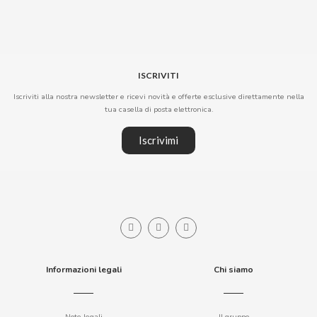
BIMBO-MARTINEZ
BOOMZA
ISCRIVITI
BOP
Iscriviti alla nostra newsletter e ricevi novità e offerte esclusive direttamente nella
tua casella di posta elettronica.
BORGES
Iscrivimi
BRETS
BRILLANTE
BUBBALOO
Informazioni legali
Chi siamo
BURMAR
C
Note legali
Il gruppo