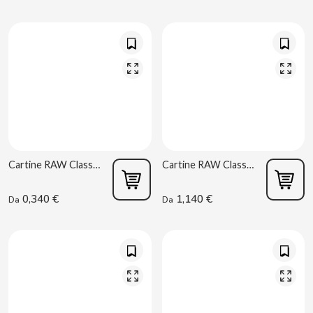
B
BALCONI
Cartine RAW Classic 1 1/4 nere
Cartine RAW Classic Artesano 1 1/4 + Tips
BALMY
0,340 €
1,140 €
Da
Da
BAZOOKA CANDY
BECO
BIANCHI VENDING