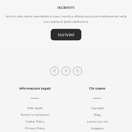
ISCRIVITI
CONTROL
Iscriviti alla nostra newsletter e ricevi novità e offerte esclusive direttamente nella
tua casella di posta elettronica.
COOKIE POP & CANDY POP
Iscrivimi
COVAP
CRUSHIOUS
CRUZCAMPO
Informazioni legali
Chi siamo
CUÉTARA
CUEVAS
Note legali
Il gruppo
Termini e condizioni
Blog
Cookie Policy
Lavora con noi
CYCLONES CLEAR
Privacy Policy
Impegno