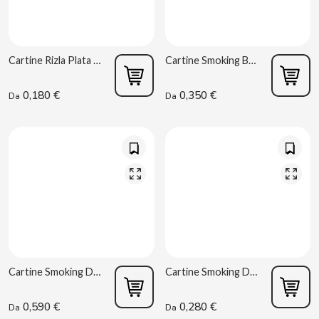
BIMBO-MARTINEZ
BOOMZA
Cartine Rizla Plata 1.1/4
Cartine Smoking Brown 1.1/4
BOP
0,180 €
0,350 €
Da
Da
BORGES
BRETS
BRILLANTE
BUBBALOO
Cartine Smoking Deluxe 1.1/4 + Filtri
Cartine Smoking Deluxe 1.1/4
BURMAR
0,590 €
0,280 €
C
Da
Da