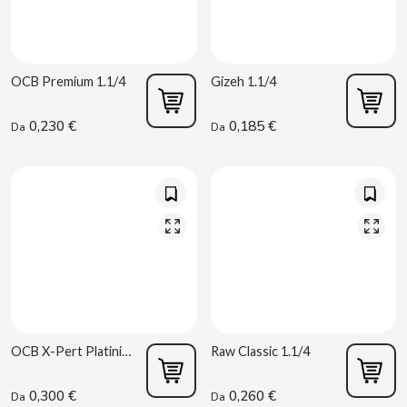
ACQUA PANNA
Solubili
Sigarette elettroniche
Torreznos all’ingrosso
Succhi e smoothie
Masturbatori
Snack salati
ADRIEN LASTIC
Anacardi all’ingrosso
Vibratori
OCB Premium 1.1/4
Gizeh 1.1/4
Parafarmacia
ALEDA
ABS
0,230 €
0,185 €
Da
Da
ALIVE
Sex Shop
AMSTEL
Articoli per fumatori per vending
AQUARIUS
Consumabili per vending
ARRUABARRENA
ARTIACH - CUÉTARA
OCB X-Pert Platinium 1.1/4
Raw Classic 1.1/4
ASINEZ
0,300 €
0,260 €
Da
Da