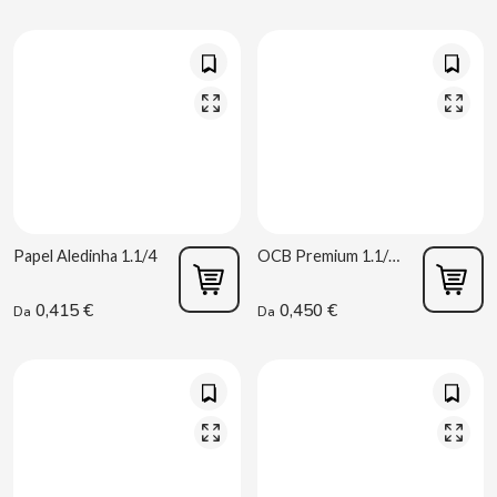
CACAOLAT
CADBURY
Papel Aledinha 1.1/4
OCB Premium 1.1/4 + Filtri
CAFÉ BONKA
0,415 €
0,450 €
Da
Da
CALVO
CAMPOFRIO
CANDELAS