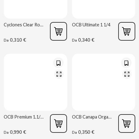
CAPRIMO
CARRETILLA
Cyclones Clear Rockstar
OCB Ultimate 1 1/4
CASAMAYOR
0,310 €
0,340 €
Da
Da
CERDÁN CARAMELOS
CHAMP HIGH
CHEETOS
CHIPS AHOY
OCB Premium 1.1/4 300 fogli
OCB Canapa Organica 1 1/4
CHOCOLATES VALOR
0,990 €
0,350 €
Da
Da