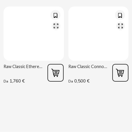
CHUPA CHUPS
CIGALA
CLIPPER
CLIX
COCACOLA
Raw Classic Ethereal 1.1/4
Raw Classic Connoisseur 1.1/4 + Tips
CODAN
1,760 €
0,500 €
Da
Da
COLA CAO
COMO KOMO
CONGUITOS