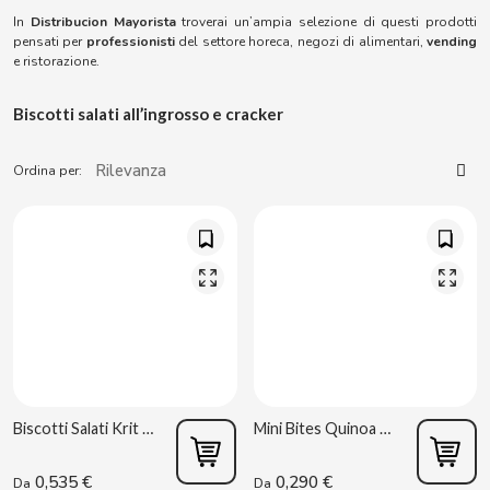
ACQUA PANNA
Solubili
Sigarette elettroniche
Torreznos all’ingrosso
In
Distribucion Mayorista
troverai un’ampia selezione di questi prodotti
Succhi e smoothie
Masturbatori
pensati per
professionisti
del settore horeca, negozi di alimentari,
vending
Snack salati
ADRIEN LASTIC
e ristorazione.
Anacardi all’ingrosso
Vibratori
Biscotti salati all’ingrosso e cracker
Parafarmacia
ALEDA
ABS
Ordina per:
ALIVE
Sex Shop
AMSTEL
Articoli per fumatori per vending
AQUARIUS
Consumabili per vending
ARRUABARRENA
ARTIACH - CUÉTARA
Biscotti Salati Krit 40 g Artiach
Mini Bites Quinoa e Chia 4 x 40 g Gullón
ASINEZ
0,535 €
0,290 €
Da
Da