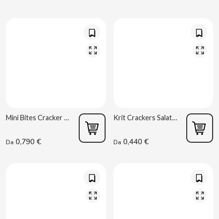
B
BALCONI
BALMY
Mini Bites Cracker 250 g Gullón Marcato
Krit Crackers Salati 100 g
0,790 €
0,440 €
Da
Da
BAZOOKA CANDY
BECO
BIANCHI VENDING