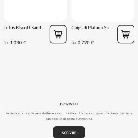
BIMBO-MARTINEZ
BOOMZA
Lotus Biscoff Sandwich al Cioccolato 110 g
Chips di Platano Salate 75 g Pomys
BOP
1,030 €
0,720 €
Da
Da
BORGES
BRETS
BRILLANTE
BUBBALOO
ISCRIVITI
Iscriviti alla nostra newsletter e ricevi novità e offerte esclusive direttamente nella
BURMAR
tua casella di posta elettronica.
Iscrivimi
C