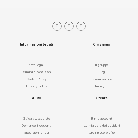
CACAOLAT
Informazioni legali
Chi siamo
CADBURY
Note legali
Il gruppo
Termini e condizioni
Blog
CAFÉ BONKA
Cookie Policy
Lavora con noi
Privacy Policy
Impegno
CALVO
Aiuto
Utente
CAMPOFRIO
Guida all’acquisto
Il mio account
Domande frequenti
La mia lista dei desideri
CANDELAS
Spedizioni e resi
Crea il tuo profilo