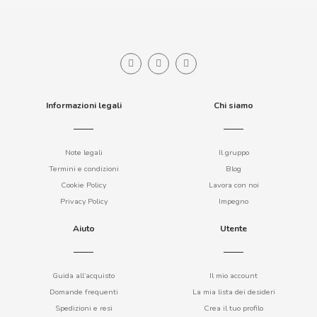
ELGORRIAGA
ENERYETI
ESTRELLA GALICIA
Informazioni legali
Chi siamo
F
Note legali
Il gruppo
Termini e condizioni
Blog
Cookie Policy
Lavora con noi
Privacy Policy
Impegno
Aiuto
Utente
FACUNDO
FANTA
Guida all’acquisto
Il mio account
Domande frequenti
La mia lista dei desideri
FAS VENDING
Spedizioni e resi
Crea il tuo profilo