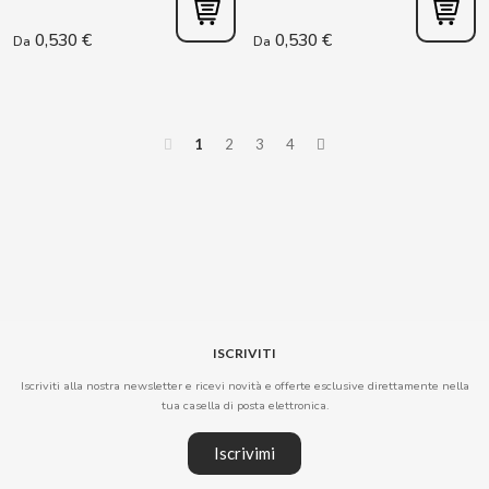
0,530 €
0,530 €
Da
Da
DR PEPPER
DUBBLE BUBBLE
1
2
3
4
DULCESOL
DUREX
E
ISCRIVITI
Iscriviti alla nostra newsletter e ricevi novità e offerte esclusive direttamente nella
tua casella di posta elettronica.
EL POZO
Iscrivimi