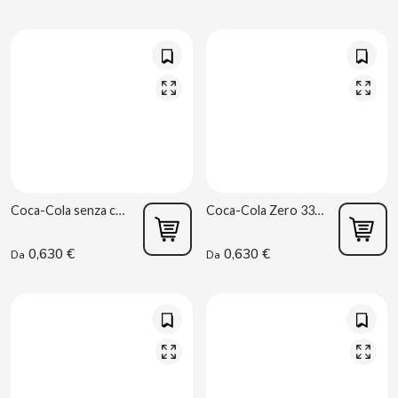
BIMBO-MARTINEZ
BOOMZA
BOP
BORGES
BRETS
Coca-Cola senza caffeina 330 ml
Coca-Cola Zero 330ml
BRILLANTE
0,630 €
0,630 €
Da
Da
BUBBALOO
BURMAR
C