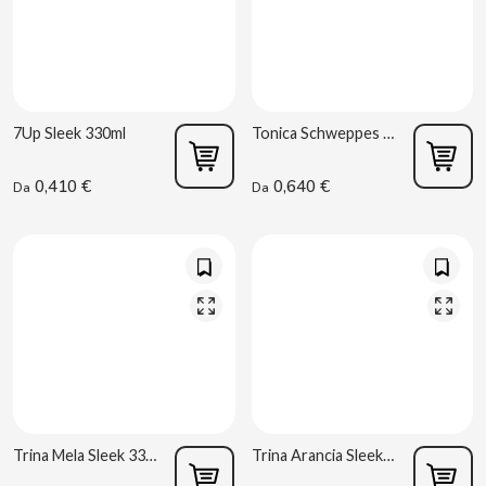
CHUPA CHUPS
CIGALA
CLIPPER
7Up Sleek 330ml
Tonica Schweppes Sleek 330 ml
CLIX
0,410 €
0,640 €
Da
Da
COCACOLA
CODAN
COLA CAO
COMO KOMO
Trina Mela Sleek 330 ml
Trina Arancia Sleek 330 ml
CONGUITOS