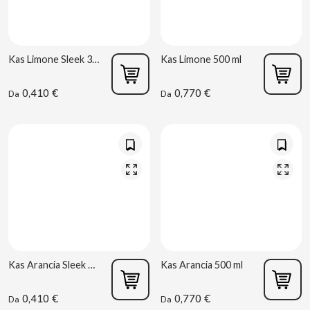
Kas Limone Sleek 330 ml
Kas Limone 500 ml
0,410 €
0,770 €
Da
Da
CACAOLAT
CADBURY
CAFÉ BONKA
CALVO
CAMPOFRIO
Kas Arancia Sleek 330 ml
Kas Arancia 500 ml
CANDELAS
0,410 €
0,770 €
Da
Da