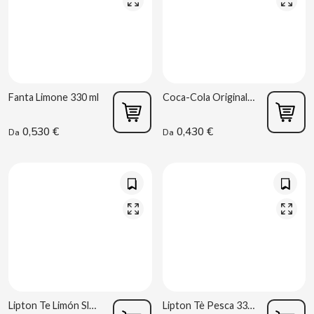
D
Fanta Limone 330 ml
Coca-Cola Original Europea 330ml
DAMEL
0,530 €
0,430 €
Da
Da
DANONE
DISTRIBUCIÓN MAYORISTA
DODOT
DON SIMON
Lipton Te Limón Sleek 330ml
Lipton Tè Pesca 330 ml
DORITOS