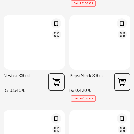
Cad.
25/10/2026
CAPRIMO
CARRETILLA
CASAMAYOR
CERDÁN CARAMELOS
CHAMP HIGH
Nestea 330ml
Pepsi Sleek 330ml
CHEETOS
0,545 €
0,420 €
Da
Da
Cad.
18/10/2026
CHIPS AHOY
CHOCOLATES VALOR