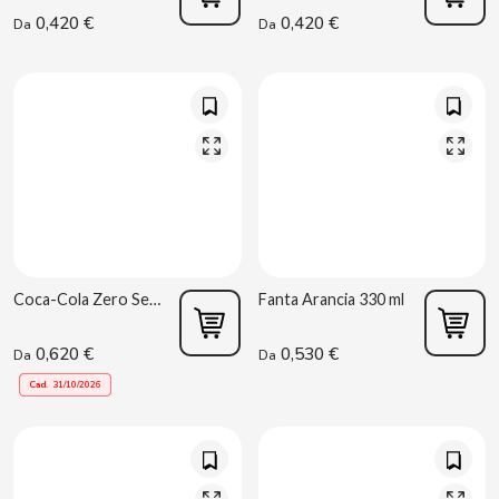
0,420 €
0,420 €
Da
Da
CONTROL
COOKIE POP & CANDY POP
COVAP
CRUSHIOUS
CRUZCAMPO
Coca-Cola Zero Senza Caffeina 330 ml
Fanta Arancia 330 ml
CUÉTARA
0,620 €
0,530 €
Da
Da
Cad.
31/10/2026
CUEVAS
CYCLONES CLEAR