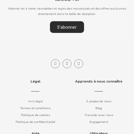
COOKIE POP & CANDY POP
Abonne-toi à notre newsletter et reçois des nouveautés et des offres exclusives
directement dans ta boîte de réception.
COVAP
S'abonner
CRUSHIOUS
CRUZCAMPO
CUÉTARA
Légal
Apprends à nous connaître
CUEVAS
Avis légal
À propos de nous
CYCLONES CLEAR
Termes et conditions
Blog
Politique de cookies
Travaille avec nous
D
Politique de confidentialité
Engagement
Aide
Utilisateur