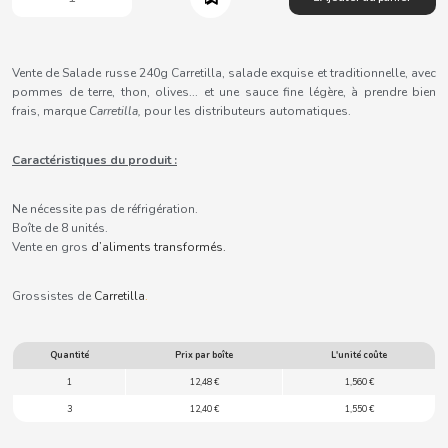
B
Vente de Salade russe 240g Carretilla, salade exquise et traditionnelle, avec
pommes de terre, thon, olives... et une sauce fine légère, à prendre bien
frais, marque
Carretilla,
pour les distributeurs automatiques.
BALCONI
Caractéristiques du produit :
BALMY
Ne nécessite pas de réfrigération.
Boîte de 8 unités.
Vente en gros
d’aliments
transformés
.
BAZOOKA CANDY
Grossistes de
Carretilla
.
BECO
Quantité
Prix par boîte
L'unité coûte
BIANCHI VENDING
1
12,48 €
1,560 €
3
12,40 €
1,550 €
BIMBO-MARTINEZ