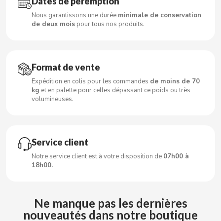
Dates de péremption
CARRETILLA
Nous garantissons une durée
minimale de conservation
de deux mois
pour tous nos produits.
CASAMAYOR
CERDÁN CARAMELOS
Format de vente
Expédition en colis pour les commandes
de moins de 70
CHAMP HIGH
kg
et en palette pour celles dépassant ce poids ou très
volumineuses.
CHEETOS
CHIPS AHOY
Service client
Notre service client est à votre disposition de
07h00 à
CHOCOLATES VALOR
18h00.
CHUPA CHUPS
Ne manque pas les dernières
nouveautés dans notre boutique
CIGALA