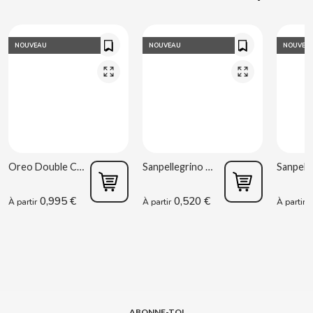
CLIPPER
NOUVEAU
NOUVEAU
NOUVEA
CLIX
COCACOLA
CODAN
Oreo Double Cream 170 g
Sanpellegrino Orange acidulée 33 cl
COLA CAO
0,995 €
0,520 €
0
À partir
À partir
À partir
COMO KOMO
CONGUITOS
CONTROL
ABONNE-TOI