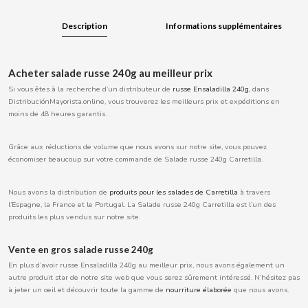
BOOMZA
Description
Informations supplémentaires
BOP
Acheter salade russe 240g au meilleur prix
BORGES
Si vous êtes à la recherche d’un distributeur de
russe Ensaladilla 240g
,
dans
DistribuciónMayorista.online, vous trouverez les meilleurs prix et expéditions en
moins de 48 heures garantis.
BRETS
Grâce aux réductions de volume que nous avons sur notre site, vous pouvez
économiser beaucoup sur votre commande de Salade russe 240g Carretilla.
BRILLANTE
Nous avons la distribution de
produits pour les salades de Carretilla
à travers
BUBBALOO
l’Espagne, la France et le Portugal. La Salade russe 240g Carretilla est l’un des
produits les plus vendus sur notre site.
BURMAR
Vente en gros salade russe 240g
En plus d’avoir russe Ensaladilla 240g au meilleur prix, nous avons également un
C
autre produit star de notre site web que vous serez sûrement intéressé. N’hésitez pas
à jeter un oeil et découvrir toute la gamme de
nourriture élaborée
que nous avons.