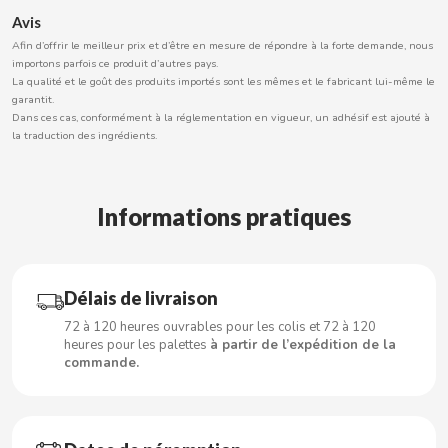
Avis
Afin d’offrir le meilleur prix et d’être en mesure de répondre à la forte demande, nous
importons parfois ce produit d’autres pays.
CACAOLAT
La qualité et le goût des produits importés sont les mêmes et le fabricant lui-même le
garantit.
Dans ces cas, conformément à la réglementation en vigueur, un adhésif est ajouté à
CADBURY
la traduction des ingrédients.
CAFÉ BONKA
Informations pratiques
CALVO
CAMPOFRIO
Délais de livraison
72 à 120 heures ouvrables pour les colis et 72 à 120
heures pour les palettes
à partir de l’expédition de la
CANDELAS
commande.
CAPRIMO