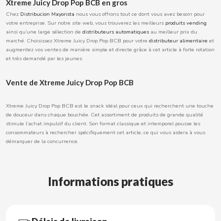
Xtreme Juicy Drop Pop BCB en gros
BOOMZA
Chez
Distribucion Mayorista
nous vous offrons tout ce dont vous avez besoin pour
votre entreprise. Sur notre site web, vous trouverez les meilleurs
produits vending
ainsi qu’une large sélection de
distributeurs automatiques
au meilleur prix du
BOP
marché. Choisissez Xtreme Juicy Drop Pop BCB pour votre
distributeur alimentaire
et
augmentez vos ventes de manière simple et directe grâce à cet article à forte rotation
et très demandé par les jeunes.
BORGES
Vente de Xtreme Juicy Drop Pop BCB
BRETS
Xtreme Juicy Drop Pop BCB est le snack idéal pour ceux qui recherchent une touche
de douceur dans chaque bouchée. Cet assortiment de produits de grande qualité
BRILLANTE
stimule l’achat impulsif du client. Son format classique et intemporel pousse les
consommateurs à rechercher spécifiquement cet article, ce qui vous aidera à vous
démarquer de la concurrence.
BUBBALOO
BURMAR
Informations pratiques
C