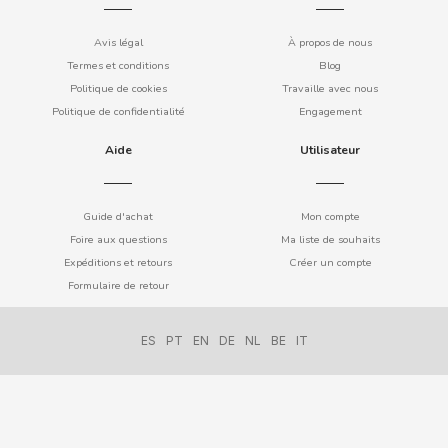
COOKIE POP & CANDY POP
Avis légal
À propos de nous
Termes et conditions
Blog
COVAP
Politique de cookies
Travaille avec nous
Politique de confidentialité
Engagement
CRUSHIOUS
Aide
Utilisateur
CRUZCAMPO
Guide d'achat
Mon compte
Foire aux questions
Ma liste de souhaits
CUÉTARA
Expéditions et retours
Créer un compte
Formulaire de retour
CUEVAS
ES
PT
EN
DE
NL
BE
IT
CYCLONES CLEAR
D