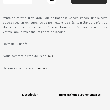
B
Vente de Xtreme Juicy Drop Pop de Bazooka Candy Brands, une sucette
sucrée avec un gel super acide permettant de créer le mélange parfait de
douceur et d’acidité à chaque délicieuse bouchée, idéale pour stimuler les
ventes impulsives dans les zones de vending.
BALCONI
Boîte de 12 unités.
BALMY
Nous sommes distributeurs de
BCB
.
BAZOOKA CANDY
Découvrez toutes nos
friandises
.
BECO
BIANCHI VENDING
Description
Informations supplémentaires
BIMBO-MARTINEZ