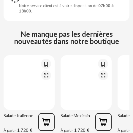
CARRETILLA
Notre service client est à votre disposition de
07h00 à
18h00.
CASAMAYOR
Ne manque pas les dernières
CERDÁN CARAMELOS
nouveautés dans notre boutique
CHAMP HIGH
CHEETOS
CHIPS AHOY
CHOCOLATES VALOR
CHUPA CHUPS
Salade Italienne 220 g Rianxeira
Salade Mexicaine 220 g Rianxeira
1,720 €
1,720 €
1
CIGALA
À partir
À partir
À partir