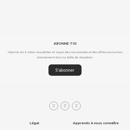
CLIPPER
CLIX
ABONNE-TOI
COCACOLA
Abonne-toi à notre newsletter et reçois des nouveautés et des offres exclusives
directement dans ta boîte de réception.
CODAN
S'abonner
COLA CAO
COMO KOMO
CONGUITOS
CONTROL
Légal
Apprends à nous connaître