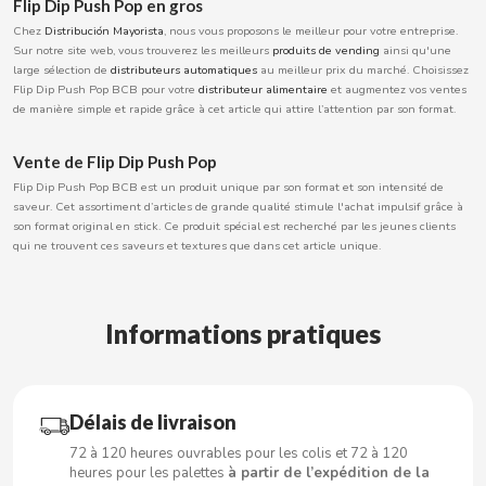
Flip Dip Push Pop en gros
BOOMZA
Chez
Distribución Mayorista
, nous vous proposons le meilleur pour votre entreprise.
Sur notre site web, vous trouverez les meilleurs
produits de vending
ainsi qu'une
large sélection de
distributeurs automatiques
au meilleur prix du marché. Choisissez
BOP
Flip Dip Push Pop BCB pour votre
distributeur alimentaire
et augmentez vos ventes
de manière simple et rapide grâce à cet article qui attire l’attention par son format.
BORGES
Vente de Flip Dip Push Pop
Flip Dip Push Pop BCB est un produit unique par son format et son intensité de
BRETS
saveur. Cet assortiment d’articles de grande qualité stimule l'achat impulsif grâce à
son format original en stick. Ce produit spécial est recherché par les jeunes clients
qui ne trouvent ces saveurs et textures que dans cet article unique.
BRILLANTE
BUBBALOO
Informations pratiques
BURMAR
Délais de livraison
C
72 à 120 heures ouvrables pour les colis et 72 à 120
heures pour les palettes
à partir de l’expédition de la