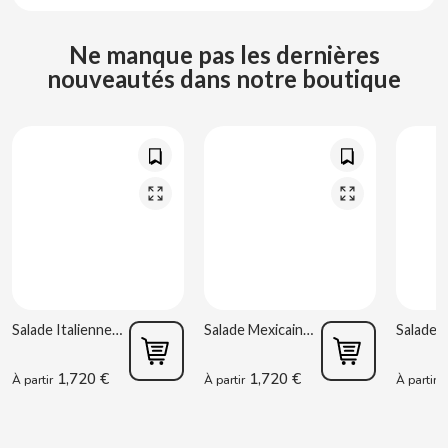
CARRETILLA
Ne manque pas les dernières
CASAMAYOR
nouveautés dans notre boutique
CERDÁN CARAMELOS
CHAMP HIGH
CHEETOS
CHIPS AHOY
Salade Italienne 220 g Rianxeira
Salade Mexicaine 220 g Rianxeira
CHOCOLATES VALOR
1,720 €
1,720 €
1
À partir
À partir
À partir
CHUPA CHUPS
CIGALA