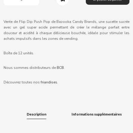
B
Vente de Flip Dip Push Pop de Bazooka Candy Brands, une sucette sucrée
avec un gel super acide permettant de créer le mélange parfait entre
douceur et acidité à chaque délicieuse bouchée, idéale pour stimuler les
achats impulsifs dans les zones de vending.
BALCONI
Boîte de 12 unités.
BALMY
Nous sommes distributeurs de
BCB
.
BAZOOKA CANDY
Découvrez toutes nos
friandises
.
BECO
BIANCHI VENDING
Description
Informations supplémentaires
BIMBO-MARTINEZ