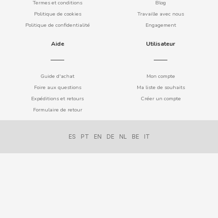
Termes et conditions
Blog
COOKIE POP & CANDY POP
Politique de cookies
Travaille avec nous
Politique de confidentialité
Engagement
COVAP
Aide
Utilisateur
CRUSHIOUS
Guide d'achat
Mon compte
Foire aux questions
Ma liste de souhaits
CRUZCAMPO
Expéditions et retours
Créer un compte
Formulaire de retour
CUÉTARA
ES
PT
EN
DE
NL
BE
IT
CUEVAS
CYCLONES CLEAR
D