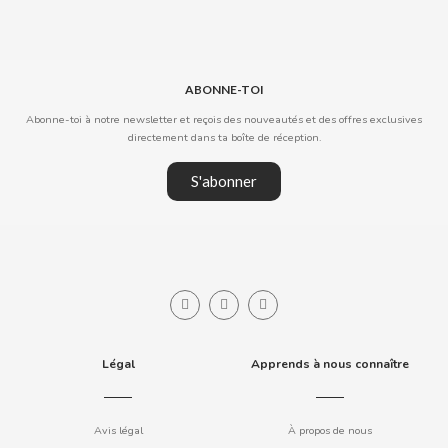
CLIPPER
ABONNE-TOI
CLIX
Abonne-toi à notre newsletter et reçois des nouveautés et des offres exclusives
directement dans ta boîte de réception.
COCACOLA
S'abonner
CODAN
COLA CAO
COMO KOMO
Légal
Apprends à nous connaître
CONGUITOS
CONTROL
Avis légal
À propos de nous