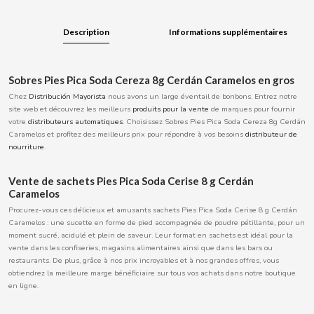
BOOMZA
Description
Informations supplémentaires
BOP
Sobres Pies Pica Soda Cereza 8g Cerdán Caramelos en gros
BORGES
Chez
Distribución Mayorista
nous avons un large éventail de bonbons. Entrez notre
site web et découvrez les meilleurs
produits pour la vente
de marques pour fournir
votre
distributeurs automatiques
. Choisissez Sobres Pies Pica Soda Cereza 8g Cerdán
BRETS
Caramelos et profitez des meilleurs prix pour répondre à vos besoins
distributeur de
nourriture
.
BRILLANTE
Vente de sachets Pies Pica Soda Cerise 8 g Cerdán
Caramelos
BUBBALOO
Procurez-vous ces délicieux et amusants sachets Pies Pica Soda Cerise 8 g Cerdán
Caramelos : une sucette en forme de pied accompagnée de poudre pétillante, pour un
moment sucré, acidulé et plein de saveur. Leur format en sachets est idéal pour la
BURMAR
vente dans les confiseries, magasins alimentaires ainsi que dans les bars ou
restaurants. De plus, grâce à nos prix incroyables et à nos grandes offres, vous
obtiendrez la meilleure marge bénéficiaire sur tous vos achats dans notre boutique
C
en ligne.