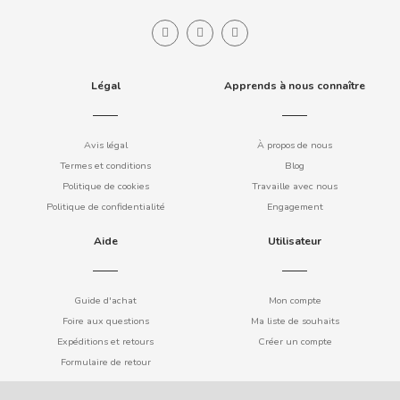
COOKIE POP & CANDY POP
COVAP
Légal
Apprends à nous connaître
CRUSHIOUS
Avis légal
À propos de nous
Termes et conditions
Blog
CRUZCAMPO
Politique de cookies
Travaille avec nous
Politique de confidentialité
Engagement
CUÉTARA
Aide
Utilisateur
CUEVAS
Guide d'achat
Mon compte
CYCLONES CLEAR
Foire aux questions
Ma liste de souhaits
Expéditions et retours
Créer un compte
D
Formulaire de retour