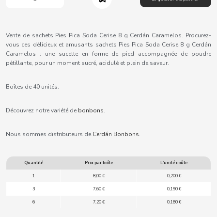
B
Vente de sachets Pies Pica Soda Cerise 8 g Cerdán Caramelos. Procurez-
vous ces délicieux et amusants sachets Pies Pica Soda Cerise 8 g Cerdán
Caramelos : une sucette en forme de pied accompagnée de poudre
pétillante, pour un moment sucré, acidulé et plein de saveur.
BALCONI
Boîtes de 40 unités.
BALMY
Découvrez notre variété de
bonbons
.
BAZOOKA CANDY
Nous sommes distributeurs de
Cerdán Bonbons
.
BECO
Quantité
Prix par boîte
L'unité coûte
BIANCHI VENDING
1
8,00 €
0,200 €
3
7,60 €
0,190 €
BIMBO-MARTINEZ
6
7,20 €
0,180 €