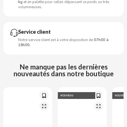
kg
et en palette pour celles dépassant ce poids ou très
CARRETILLA
volumineuses.
CASAMAYOR
Service client
CERDÁN CARAMELOS
Notre service client est à votre disposition de
07h00 à
18h00.
CHAMP HIGH
CHEETOS
Ne manque pas les dernières
nouveautés dans notre boutique
CHIPS AHOY
CHOCOLATES VALOR
NOUVEAU
NOUVEA
CHUPA CHUPS
CIGALA