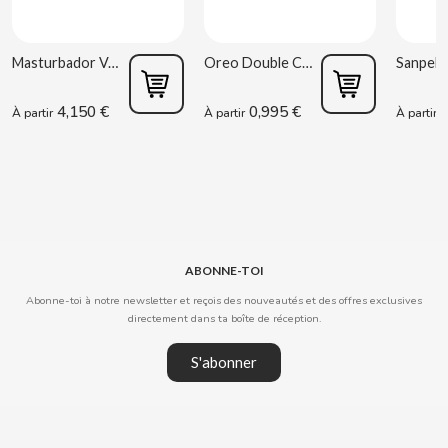
CLIPPER
Masturbador Vagina Estela Galáctica
Oreo Double Cream 170 g
CLIX
4,150 €
0,995 €
0
À partir
À partir
À partir
COCACOLA
CODAN
COLA CAO
ABONNE-TOI
Abonne-toi à notre newsletter et reçois des nouveautés et des offres exclusives
COMO KOMO
directement dans ta boîte de réception.
S'abonner
CONGUITOS
CONTROL