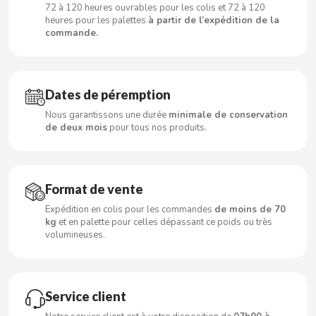
CARRETILLA
72 à 120 heures ouvrables pour les colis et 72 à 120
heures pour les palettes
à partir de l’expédition de la
commande.
CASAMAYOR
CERDÁN CARAMELOS
Dates de péremption
Nous garantissons une durée
minimale de conservation
CHAMP HIGH
de deux mois
pour tous nos produits.
CHEETOS
Format de vente
CHIPS AHOY
Expédition en colis pour les commandes
de moins de 70
kg
et en palette pour celles dépassant ce poids ou très
CHOCOLATES VALOR
volumineuses.
CHUPA CHUPS
Service client
CIGALA