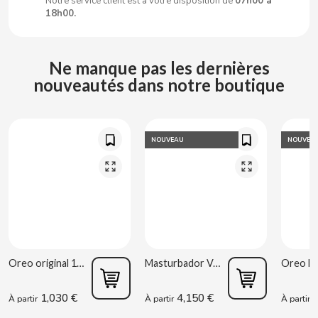
Notre service client est à votre disposition de
07h00 à
18h00.
CLIPPER
Ne manque pas les dernières
CLIX
nouveautés dans notre boutique
COCACOLA
NOUVEAU
NOUVEA
CODAN
COLA CAO
COMO KOMO
CONGUITOS
Oreo original 176g
Masturbador Vagina Estela Galáctica
1,030 €
4,150 €
0
À partir
À partir
À partir
CONTROL