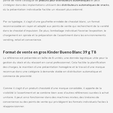
partie de notre catalogue de
produits pour distributeurs automatiques
et peut
BOOMZA
s’intégrer dans des implantations utilisant des
distributeurs automatiques de snacks
,
où la présentation individuelle facilite un réassort plus ordonné.
BOP
Par sa typologie, il s’agit d’une gaufrette enrobée de chocolat blanc, un format
reconnaissable en rayon et adapté aux points de vente qui recherchent de la variété
dans le chocolat d’impulsion. De plus, l’emballage individuel favorise l’exposition, le
BORGES
chargement en spirale et la préparation de l’assortiment dans les environnements
vending, retail et convenience.
BRETS
Format de vente en gros Kinder Bueno Blanc 39 g T8
La référence est présentée en boîte de 8 unités, une donnée logistique utile pour la
BRILLANTE
gestion du stock et du réassort en canal professionnel. Cela facilite la planification
des charges, le maintien d’une présentation homogène et le travail d’une marque
reconnue dans une catégorie à demande stable en distribution automatique et
BUBBALOO
commerce de proximité.
BURMAR
Comme il s’agit d’un produit chocolaté d’une marque consolidée, il apporte de la
visibilité à l’assortiment et se combine bien avec d’autres références sucrées à achat
unitaire. Il peut ainsi fonctionner dans des machines mixtes, des linéaires de
C
convenience ou des points de vente qui privilégient les formats individuels faciles à
réapprovisionner.