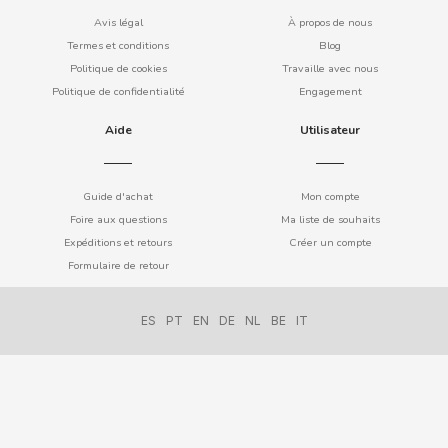
Avis légal
À propos de nous
Termes et conditions
Blog
Politique de cookies
Travaille avec nous
DAMEL
Politique de confidentialité
Engagement
Aide
Utilisateur
DANONE
DISTRIBUCIÓN MAYORISTA
Guide d'achat
Mon compte
Foire aux questions
Ma liste de souhaits
Expéditions et retours
Créer un compte
DODOT
Formulaire de retour
DON SIMON
ES
PT
EN
DE
NL
BE
IT
DORITOS
DR PEPPER