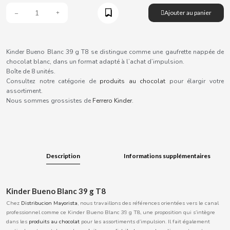
B
Ajouter au panier
Kinder Bueno Blanc 39 g T8 se distingue comme une gaufrette nappée de
chocolat blanc, dans un format adapté à l’achat d’impulsion.
Boîte de 8 unités.
BALCONI
Consultez notre catégorie de
produits au chocolat
pour élargir votre
assortiment.
Nous sommes grossistes de
Ferrero Kinder
.
BALMY
BAZOOKA CANDY
Description
Informations supplémentaires
BECO
BIANCHI VENDING
Kinder Bueno Blanc 39 g T8
Chez
Distribucion Mayorista
, nous travaillons des références orientées vers le canal
BIMBO-MARTINEZ
professionnel comme ce Kinder Bueno Blanc 39 g T8, une proposition qui s’intègre
dans les
produits au chocolat
pour les assortiments d’impulsion. Il fait également