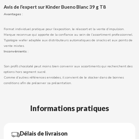
Avis de l’expert sur Kinder Bueno Blanc 39 g T8
Avantages :
CACAOLAT
Format individuel pratique pour l’exposition, le réassort et la vente d’impulsion.
Marque reconnue qui apporte de la confiance au sein de l’assortiment professionnel.
Typologie wafer adaptée aux distributeurs automatiques de snacks et aux points de
CADBURY
vente mixtes.
Inconvénients :
CAFÉ BONKA
Son profil chocolaté peut moins bien convenir aux assortiments qui recherchent des
options hors segment sucré.
CALVO
Comme d’autres références enrobées, il convient de le stocker dans de bonnes
conditions afin de préserver sa présentation.
CAMPOFRIO
Informations pratiques
CANDELAS
CAPRIMO
Délais de livraison