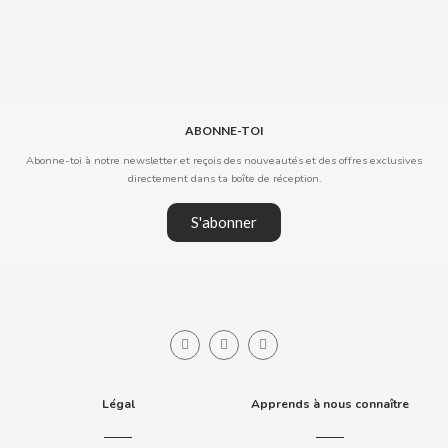
COOKIE POP & CANDY POP
COVAP
ABONNE-TOI
CRUSHIOUS
Abonne-toi à notre newsletter et reçois des nouveautés et des offres exclusives
directement dans ta boîte de réception.
CRUZCAMPO
S'abonner
CUÉTARA
CUEVAS
CYCLONES CLEAR
D
Légal
Apprends à nous connaître