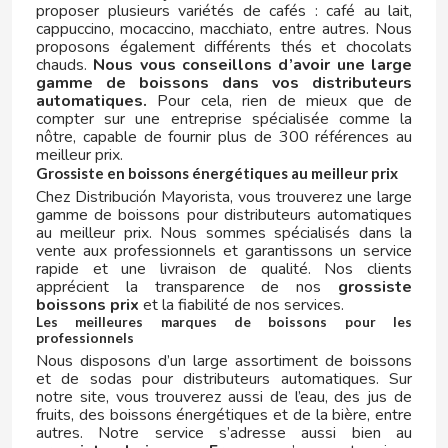
proposer plusieurs variétés de cafés : café au lait,
cappuccino, mocaccino, macchiato, entre autres. Nous
proposons également différents thés et chocolats
chauds.
Nous vous conseillons d’avoir une large
HALLS
gamme de boissons dans vos distributeurs
automatiques.
Pour cela, rien de mieux que de
compter sur une entreprise spécialisée comme la
HARIBO
nôtre, capable de fournir plus de 300 références au
meilleur prix.
Grossiste en boissons énergétiques au meilleur prix
HEINZ
Chez Distribución Mayorista, vous trouverez une large
gamme de boissons pour distributeurs automatiques
au meilleur prix. Nous sommes spécialisés dans la
HELL
vente aux professionnels et garantissons un service
rapide et une livraison de qualité. Nos clients
apprécient la transparence de nos
grossiste
HERO
boissons prix
et la fiabilité de nos services.
Les meilleures marques de boissons pour les
professionnels
HUESITOS
Nous disposons d’un large assortiment de boissons
et de sodas pour distributeurs automatiques. Sur
I
notre site, vous trouverez aussi de l’eau, des jus de
fruits, des boissons énergétiques et de la bière, entre
autres. Notre service s’adresse aussi bien au