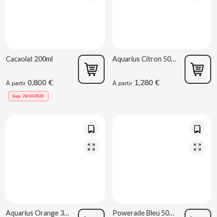
CAPRIMO
CARRETILLA
Cacaolat 200ml
Aquarius Citron 500ml
CASAMAYOR
0,800 €
1,280 €
À partir
À partir
CERDÁN CARAMELOS
Exp.
28/10/2026
CHAMP HIGH
CHEETOS
CHIPS AHOY
CHOCOLATES VALOR
Aquarius Orange 330ml
Powerade Bleu 500ml