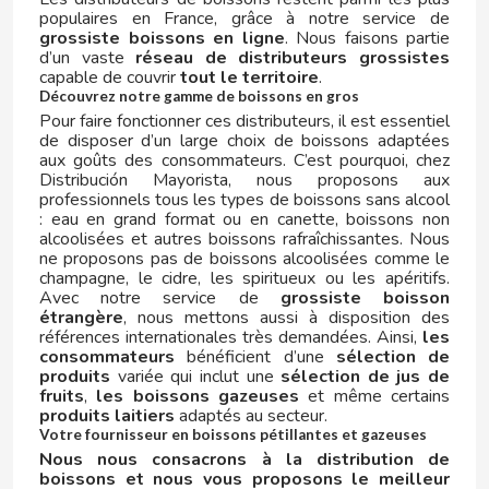
populaires en France, grâce à notre service de
grossiste boissons en ligne
. Nous faisons partie
FERRERO KINDER
d’un vaste
réseau de distributeurs grossistes
capable de couvrir
tout le territoire
.
Découvrez notre gamme de boissons en gros
FIESTA
Pour faire fonctionner ces distributeurs, il est essentiel
de disposer d’un large choix de boissons adaptées
aux goûts des consommateurs. C’est pourquoi, chez
FILIPINOS
Distribución Mayorista, nous proposons aux
professionnels tous les types de boissons sans alcool
: eau en grand format ou en canette, boissons non
FINI
alcoolisées et autres boissons rafraîchissantes. Nous
ne proposons pas de boissons alcoolisées comme le
champagne, le cidre, les spiritueux ou les apéritifs.
FISHERMAN'S FRIEND
Avec notre service de
grossiste boisson
étrangère
, nous mettons aussi à disposition des
références internationales très demandées. Ainsi,
les
FLIS
consommateurs
bénéficient d’une
sélection de
produits
variée qui inclut une
sélection de jus de
fruits
,
les boissons gazeuses
et même certains
FLUFFY STUFF
produits laitiers
adaptés au secteur.
Votre fournisseur en boissons pétillantes et gazeuses
FONTECELTA
Nous nous consacrons à la distribution de
boissons et nous vous proposons le meilleur