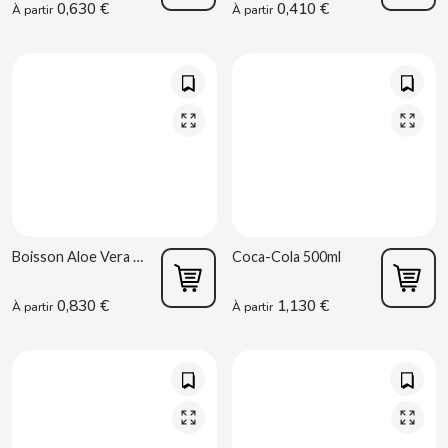
0,630 €
0,410 €
À partir
À partir
B
BALCONI
BALMY
Boisson Aloe Vera Mangue 500ml T'best
Coca-Cola 500ml
BAZOOKA CANDY
0,830 €
1,130 €
À partir
À partir
BECO
BIANCHI VENDING