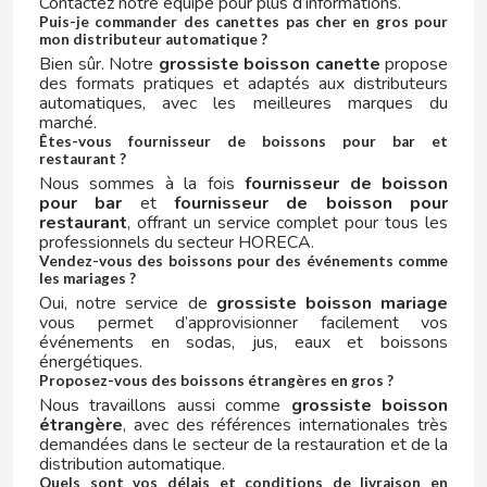
Contactez notre équipe pour plus d’informations.
JUICY JAY'S
Puis-je commander des canettes pas cher en gros pour
mon distributeur automatique ?
Bien sûr. Notre
grossiste boisson canette
propose
K
des formats pratiques et adaptés aux distributeurs
automatiques, avec les meilleures marques du
marché.
Êtes-vous fournisseur de boissons pour bar et
restaurant ?
Nous sommes à la fois
fournisseur de boisson
pour bar
et
fournisseur de boisson pour
restaurant
, offrant un service complet pour tous les
KAÑAMERO
professionnels du secteur HORECA.
Vendez-vous des boissons pour des événements comme
les mariages ?
KAS
Oui, notre service de
grossiste boisson mariage
vous permet d’approvisionner facilement vos
événements en sodas, jus, eaux et boissons
KELIA
énergétiques.
Proposez-vous des boissons étrangères en gros ?
Nous travaillons aussi comme
grossiste boisson
KELLOGG´S
étrangère
, avec des références internationales très
demandées dans le secteur de la restauration et de la
distribution automatique.
KINGPIN
Quels sont vos délais et conditions de livraison en