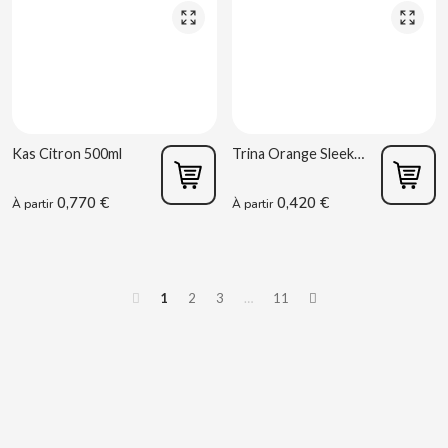
DR PEPPER
DUBBLE BUBBLE
Kas Citron 500ml
Trina Orange Sleek 330 ml
DULCESOL
0,770 €
0,420 €
À partir
À partir
DUREX
E
1
2
3
…
11
EL POZO