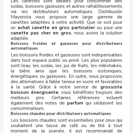
Les canettes sont idéales pour consommer des
sodas, boissons gazeuses et autres rafraîchissements
via les distributeurs automatiques. Distribución
GLOBAL FOOD
Mayorista vous propose une large gamme de
canettes adaptées à votre activité. Que ce soit pour
un
achat canette en gros particulier
ou pour une
GRANHS KONFEKTYR
canette pas cher en gros
, nous avons la solution
adaptée.
Boissons froides et gazeuses pour distributeurs
GRANINI
automatiques
Les boissons froides et gazeuses sont indispensables
dans tout espace public ou privé. Les plus populaires
GREFUSA
sont l’eau, les sodas, les jus de fruits, les milkshakes,
la bière ainsi que les boissons isotoniques,
énergétiques ou gazeuses. En outre, nous proposons
GUAY CAFÉ
des alternatives à faible teneur en sucre et favorables
à la santé. Grâce à notre service de
grossiste
boisson énergisante
, vous bénéficiez toujours des
GULLON
meilleurs prix. Certaines références incluent
également des notes de
parfum
qui séduisent les
consommateurs.
H
Boissons chaudes pour distributeurs automatiques
Les boissons chaudes sont essentielles pour ceux qui
souhaitent une tasse de café ou de thé à tout
moment de la journée. Il est recommandé de