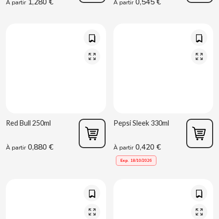
1,280 €
0,545 €
À partir
À partir
CACAOLAT
CADBURY
CAFÉ BONKA
Red Bull 250ml
Pepsi Sleek 330ml
0,880 €
0,420 €
CALVO
À partir
À partir
Exp.
18/10/2026
CAMPOFRIO
CANDELAS