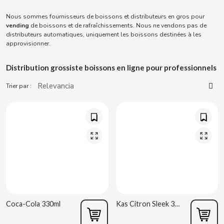
ACQUA PANNA
Torreznos al por mayor
Sucreries
Nous sommes fournisseurs de boissons et distributeurs en gros pour
Jus - Milkshakes
Masturbateurs
vending
de boissons et de rafraîchissements. Nous ne vendons pas de
ADRIEN LASTIC
Anacardos al por mayor
distributeurs automatiques, uniquement les boissons destinées à les
Snacks - Salé
Vibrateurs
approvisionner.
ALEDA
Distribution grossiste boissons en ligne pour professionnels
ABS
Parapharmacie
ALIVE
Trier par :
Sex Shop
AMSTEL
Articles de fumeur
AQUARIUS
Consommables pour distributrices
ARRUABARRENA
ARTIACH - CUÉTARA
Coca-Cola 330ml
Kas Citron Sleek 330ml
ASINEZ