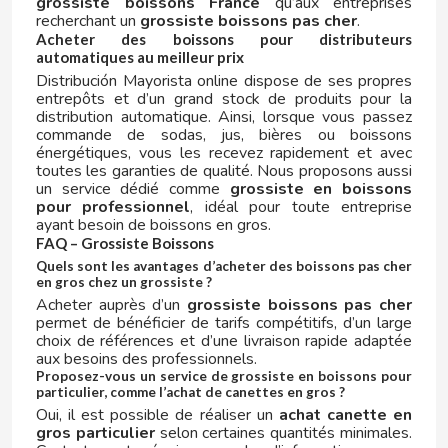
grossiste boissons France
qu’aux entreprises
recherchant un
grossiste boissons pas cher
.
Acheter des boissons pour distributeurs
automatiques au meilleur prix
Distribución Mayorista online dispose de ses propres
ICEBERG
entrepôts et d’un grand stock de produits pour la
distribution automatique. Ainsi, lorsque vous passez
commande de sodas, jus, bières ou boissons
ISABEL
énergétiques, vous les recevez rapidement et avec
toutes les garanties de qualité. Nous proposons aussi
un service dédié comme
grossiste en boissons
J
pour professionnel
, idéal pour toute entreprise
ayant besoin de boissons en gros.
FAQ – Grossiste Boissons
Quels sont les avantages d’acheter des boissons pas cher
en gros chez un grossiste ?
Acheter auprès d’un
grossiste boissons pas cher
permet de bénéficier de tarifs compétitifs, d’un large
choix de références et d’une livraison rapide adaptée
JAKE
aux besoins des professionnels.
Proposez-vous un service de grossiste en boissons pour
particulier, comme l’achat de canettes en gros ?
JOFEMAR
Oui, il est possible de réaliser un
achat canette en
gros particulier
selon certaines quantités minimales.