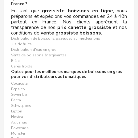
France ?
En tant que
grossiste boissons en ligne
, nous
KIT KAT
préparons et expédions vos commandes en 24 à 48h
partout en France. Nos clients apprécient la
transparence de nos
prix canette grossiste
et nos
KNOPPERS
conditions de
vente grossiste boissons
.
Distribution de boissons gazeuses au meilleur prix
Jus de fruits
KRYPTON
Distribution d'eau en gros
Vente de boissons énergisantes
L
Bière
Cafés froids
Optez pour les meilleures marques de boissons en gros
pour vos distributeurs automatiques
Cocacola
Pepsico
Seven Up
Fanta
Schweppes
L'OR
Lipton
Nestea
Aquarius
LA BATURRICA
Powerade
Monster