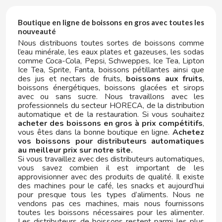
ELGORRIAGA
Boutique en ligne de boissons en gros avec toutes les
nouveauté
ENERYETI
Nous distribuons toutes sortes de boissons comme
l’eau minérale, les eaux plates et gazeuses, les sodas
comme Coca-Cola, Pepsi, Schweppes, Ice Tea, Lipton
ESTRELLA GALICIA
Ice Tea, Sprite, Fanta, boissons pétillantes ainsi que
des jus et nectars de fruits,
boissons aux fruits
,
F
boissons énergétiques, boissons glacées et sirops
avec ou sans sucre. Nous travaillons avec les
professionnels du secteur HORECA, de la distribution
automatique et de la restauration. Si vous souhaitez
acheter des boissons en gros à prix compétitifs
,
vous êtes dans la bonne boutique en ligne.
Achetez
vos boissons pour distributeurs automatiques
au meilleur prix sur notre site.
Si vous travaillez avec des distributeurs automatiques,
FACUNDO
vous savez combien il est important de les
approvisionner avec des produits de qualité. Il existe
des machines pour le café, les snacks et aujourd’hui
FANTA
pour presque tous les types d’aliments. Nous ne
vendons pas ces machines, mais nous fournissons
toutes les boissons nécessaires pour les alimenter.
FAS VENDING
Les distributeurs de boissons restent parmi les plus