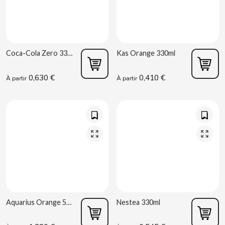
BIMBO-MARTINEZ
BOOMZA
Coca-Cola Zero 330ml
Kas Orange 330ml
BOP
0,630 €
0,410 €
À partir
À partir
BORGES
BRETS
BRILLANTE
BUBBALOO
BURMAR
Aquarius Orange 500ml
Nestea 330ml
C