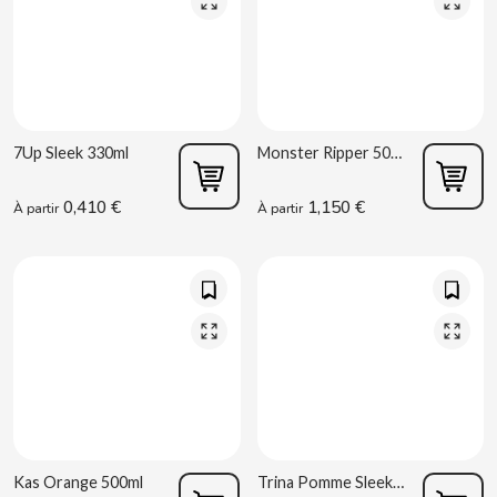
CONTROL
COOKIE POP & CANDY POP
7Up Sleek 330ml
Monster Ripper 500ml
COVAP
0,410 €
1,150 €
À partir
À partir
CRUSHIOUS
CRUZCAMPO
CUÉTARA
CUEVAS
CYCLONES CLEAR
Kas Orange 500ml
Trina Pomme Sleek 330ml