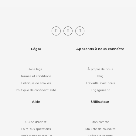
LOVE IN THE POCKET
LU
M
Légal
Apprends à nous connaître
Avis légal
À propos de nous
Termes et conditions
Blog
Politique de cookies
Travaille avec nous
Politique de confidentialité
Engagement
MAHOU
Aide
Utilisateur
MAMBA
Guide d'achat
Mon compte
MARS
Foire aux questions
Ma liste de souhaits
Expéditions et retours
Créer un compte