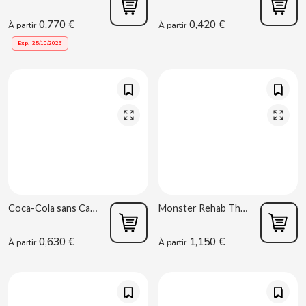
D
0,770 €
0,420 €
À partir
À partir
Exp.
25/10/2026
DAMEL
DANONE
DISTRIBUCIÓN MAYORISTA
Coca-Cola sans Caféine 330ml
Monster Rehab Thé Lemon 500ml
DODOT
0,630 €
1,150 €
À partir
À partir
DON SIMON
DORITOS