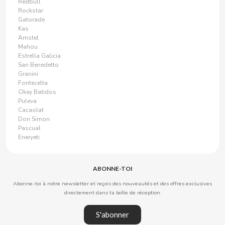
Redbull
LA ESPAÑOLA
Rockstar
Gatorade
Kas
LACASA
Amstel
Mahou
Estrella Galicia
LACASITOS
San Benedetto
Granini
Fontecelta
LANDESSA
Okey Batidos
Puleva
Cacaolat
LAYS
Don Simon
Pascual
Eneryeti
LIPTON
LM
ABONNE-TOI
Abonne-toi à notre newsletter et reçois des nouveautés et des offres exclusives
LOTTE
directement dans ta boîte de réception.
S'abonner
LOTUS