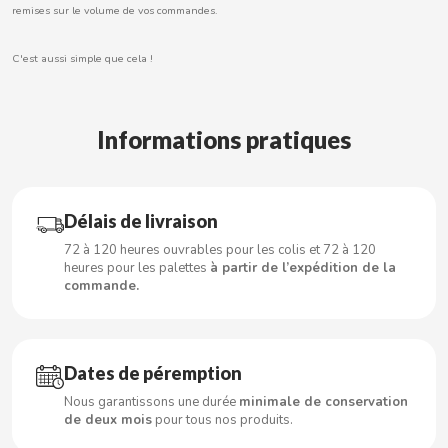
CARRETILLA
remises sur le volume de vos commandes.
C'est aussi simple que cela !
CASAMAYOR
CERDÁN CARAMELOS
Informations pratiques
CHAMP HIGH
Délais de livraison
CHEETOS
72 à 120 heures ouvrables pour les colis et 72 à 120
heures pour les palettes
à partir de l’expédition de la
CHIPS AHOY
commande.
CHOCOLATES VALOR
Dates de péremption
CHUPA CHUPS
Nous garantissons une durée
minimale de conservation
de deux mois
pour tous nos produits.
CIGALA