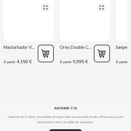
COOKIE POP & CANDY POP
COVAP
CRUSHIOUS
Masturbador Vagina Estela Galáctica
Oreo Double Cream 170 g
CRUZCAMPO
4,150 €
0,995 €
0
À partir
À partir
À partir
CUÉTARA
CUEVAS
CYCLONES CLEAR
ABONNE-TOI
D
Abonne-toi à notre newsletter et reçois des nouveautés et des offres exclusives
directement dans ta boîte de réception.