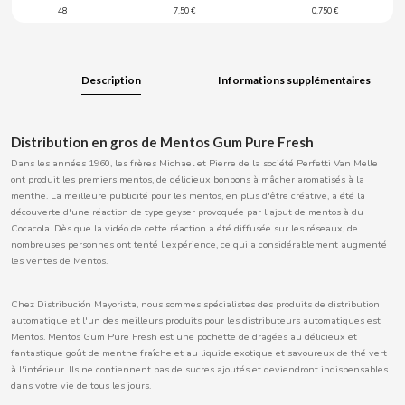
48
7,50 €
0,750 €
BOOMZA
BOP
Description
Informations supplémentaires
BORGES
Distribution en gros de Mentos Gum Pure Fresh
Dans les années 1960, les frères Michael et Pierre de la société Perfetti Van Melle
BRETS
ont produit les premiers mentos, de délicieux bonbons à mâcher aromatisés à la
menthe. La meilleure publicité pour les mentos, en plus d'être créative, a été la
découverte d'une réaction de type geyser provoquée par l'ajout de mentos à du
BRILLANTE
Cocacola. Dès que la vidéo de cette réaction a été diffusée sur les réseaux, de
nombreuses personnes ont tenté l'expérience, ce qui a considérablement augmenté
les ventes de Mentos.
BUBBALOO
Chez Distribución Mayorista, nous sommes spécialistes des produits de distribution
BURMAR
automatique et l'un des meilleurs produits pour les distributeurs automatiques est
Mentos. Mentos Gum Pure Fresh est une pochette de dragées au délicieux et
C
fantastique goût de menthe fraîche et au liquide exotique et savoureux de thé vert
à l'intérieur. Ils ne contiennent pas de sucres ajoutés et deviendront indispensables
dans votre vie de tous les jours.