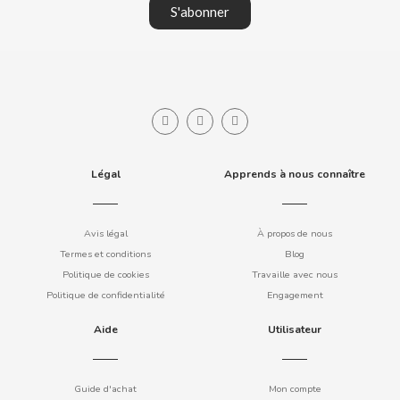
S'abonner
DAMEL
DANONE
DISTRIBUCIÓN MAYORISTA
Légal
Apprends à nous connaître
DODOT
Avis légal
À propos de nous
Termes et conditions
Blog
DON SIMON
Politique de cookies
Travaille avec nous
Politique de confidentialité
Engagement
DORITOS
Aide
Utilisateur
DR PEPPER
Guide d'achat
Mon compte