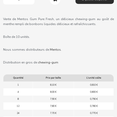
B
Vente de Mentos Gum Pure Fresh, un délicieux chewing-gum au goût de
menthe rempli de bonbons liquides délicieux et rafraîchissants.
Boîte de 10 unités.
BALCONI
Nous sommes distributeurs de
Mentos
.
BALMY
Distribution en gros de
chewing-gum
BAZOOKA CANDY
Quantité
Prix par boîte
L'unité coûte
BECO
1
8,10 €
0,810 €
4
8,00 €
0,800 €
BIANCHI VENDING
8
7,90 €
0,790 €
12
7,80 €
0,780 €
BIMBO-MARTINEZ
24
7,70 €
0,770 €